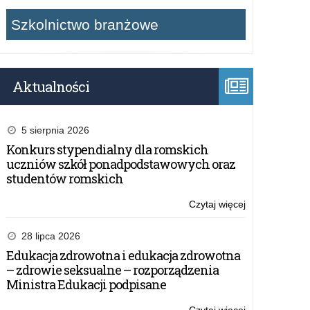
Szkolnictwo branżowe
Aktualności
5 sierpnia 2026
Konkurs stypendialny dla romskich
uczniów szkół ponadpodstawowych oraz
studentów romskich
Czytaj więcej
o:
Excel
Mastermind
28 lipca 2026
2026
Edukacja zdrowotna i edukacja zdrowotna
–
– zdrowie seksualne – rozporządzenia
Mistrzostwa
Ministra Edukacji podpisane
Polski
z