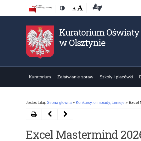
Przejdź
Przejdź
Dostępność
Rozmiar
Domyślna
Wielka
Deklaracja
Kontrast
do
do
czcionki:
dostępności
treśći
nawigacji
Kuratorium Oświaty
w Olsztynie
Kuratorium
Załatwianie spraw
Szkoły i placówki
Jesteś tutaj:
Strona główna
»
Konkursy, olimpiady, turnieje
»
Excel 
Drukuj
Następny
Poprzedni
artykuł
artykuł
Excel Mastermind 2026
Trzy
XI