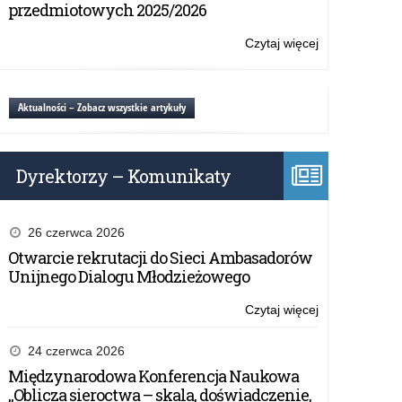
–
przedmiotowych 2025/2026
Mistrzostwa
Polski
Czytaj więcej
o:
z
Excel
Excela
Mastermind
2026
Aktualności – Zobacz wszystkie artykuły
–
Mistrzostwa
Polski
Dyrektorzy – Komunikaty
z
Excela
26 czerwca 2026
Otwarcie rekrutacji do Sieci Ambasadorów
Unijnego Dialogu Młodzieżowego
Czytaj więcej
o:
Excel
Mastermind
24 czerwca 2026
2026
Międzynarodowa Konferencja Naukowa
–
„Oblicza sieroctwa – skala, doświadczenie,