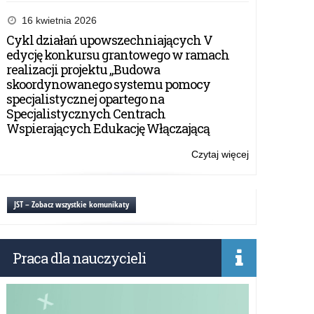
Excel
Mastermind
16 kwietnia 2026
2026
Cykl działań upowszechniających V
–
edycję konkursu grantowego w ramach
Mistrzostwa
realizacji projektu „Budowa
Polski
skoordynowanego systemu pomocy
z
specjalistycznej opartego na
Excela
Specjalistycznych Centrach
Wspierających Edukację Włączającą
Czytaj więcej
o:
Excel
Mastermind
2026
JST – Zobacz wszystkie komunikaty
–
Mistrzostwa
Polski
Praca dla nauczycieli
z
Excela