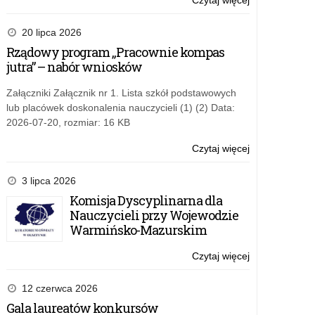
Czytaj więcej
o:
Excela
Excel
Mastermind
20 lipca 2026
2026
Rządowy program „Pracownie kompas
–
jutra” – nabór wniosków
Mistrzostwa
Polski
Załączniki Załącznik nr 1. Lista szkół podstawowych
z
lub placówek doskonalenia nauczycieli (1) (2) Data:
Excela
2026-07-20, rozmiar: 16 KB
Czytaj więcej
o:
Excel
Mastermind
3 lipca 2026
2026
Komisja Dyscyplinarna dla
–
Nauczycieli przy Wojewodzie
Mistrzostwa
Warmińsko-Mazurskim
Polski
z
Czytaj więcej
o:
Excela
Excel
Mastermind
12 czerwca 2026
2026
Gala laureatów konkursów