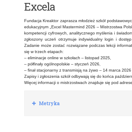
Excela
inicjatywy
edycja
edukacyjne
ogólnopolskiego
Fundacja Kreaktor zaprasza młodzież szkół podstawowy
organizowane
konkursu:
edukacyjnym „Excel Mastermind 2026 – Mistrzostwa Polsk
kompetencji cyfrowych, analitycznego myślenia i świado
przez
„Olimpiada
zgłoszony uczeń otrzymuje indywidualny login i dostę
Fundację
Solidarności.
Zadanie może zostać rozwiązane podczas lekcji informa
się w trzech etapach:
GPW
Dwie
– eliminacje online w szkołach – listopad 2025,
– półfinały ogólnopolskie – styczeń 2026,
wraz
dekady
– finał stacjonarny z transmisją na żywo – 14 marca 2026 
z
historii”
Zapisy i zgłoszenia szkół odbywają się do końca październ
Więcej informacji o mistrzostwach znajduje się pod adre
Giełdą
Papierów
R
Metryka
Wartościowych
o
z
w
i
ń