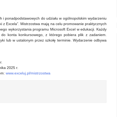
ch i ponadpodstawowych do udziału w ogólnopolskim wydarzeniu
i z Excela”. Mistrzostwa mają na celu promowanie praktycznych
mego wykorzystania programu Microsoft Excel w edukacji. Każdy
p do konta konkursowego, z którego pobiera plik z zadaniem.
tyki lub w ustalonym przez szkołę terminie. Wydarzenie odbywa
r.
ika 2025 r.
sem:
www.exceluj.pl/mistrzostwa