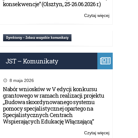
Mistrzostwa
konsekwencje” (Olsztyn, 25-26.06.2026 r.)
Polski
z
Czytaj więcej
o:
Excela
Excel
Mastermind
2026
Dyrektorzy – Zobacz wszystkie komunikaty
–
Mistrzostwa
Polski
JST – Komunikaty
z
Excela
8 maja 2026
Nabór wniosków w V edycji konkursu
grantowego w ramach realizacji projektu
„Budowa skoordynowanego systemu
pomocy specjalistycznej opartego na
Specjalistycznych Centrach
Wspierających Edukację Włączającą”
Czytaj więcej
o: