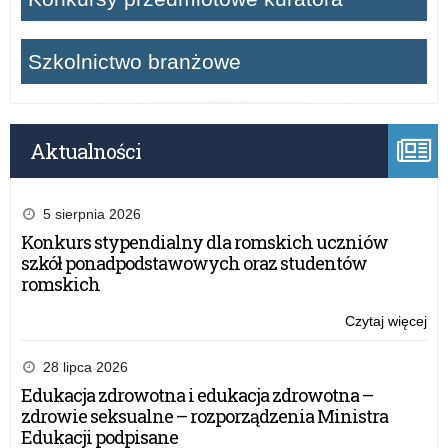
Szkolnictwo branżowe
Aktualności
5 sierpnia 2026
Konkurs stypendialny dla romskich uczniów
szkół ponadpodstawowych oraz studentów
romskich
Czytaj więcej
o:
Skr
Ro
28 lipca 2026
Ma
Edukacja zdrowotna i edukacja zdrowotna –
Dz
zdrowie seksualne – rozporządzenia Ministra
(S
Edukacji podpisane
w