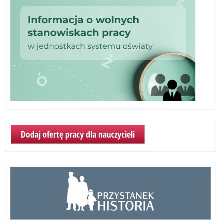
wd
Dodaj ofertę pracy dla nauczycieli