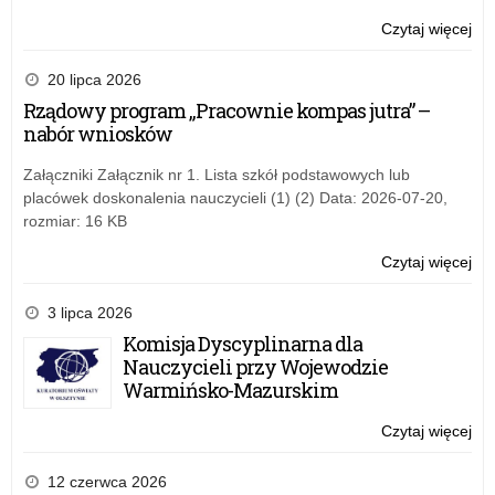
edu
Czytaj więcej
o:
prz
Skr
–
Ro
20 lipca 2026
sem
Ma
Rządowy program „Pracownie kompas jutra” –
inf
Dz
nabór wniosków
wd
(S
w
Załączniki Załącznik nr 1. Lista szkół podstawowych lub
edu
placówek doskonalenia nauczycieli (1) (2) Data: 2026-07-20,
prz
rozmiar: 16 KB
–
sem
Czytaj więcej
o:
inf
Skr
wd
Ro
3 lipca 2026
Ma
Komisja Dyscyplinarna dla
Dz
Nauczycieli przy Wojewodzie
(S
Warmińsko-Mazurskim
w
edu
Czytaj więcej
o:
prz
Skr
–
Ro
12 czerwca 2026
sem