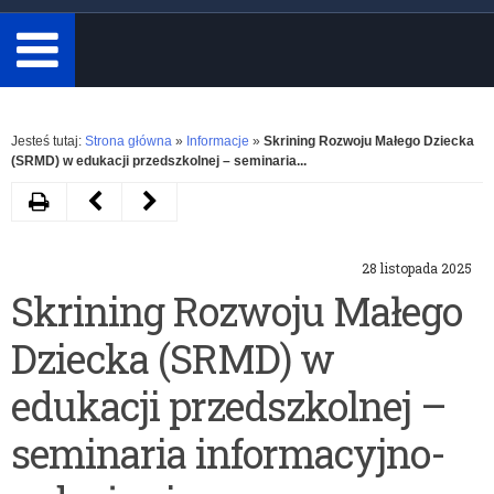
minimum
3
znaki.
Rozwiń
Jesteś tutaj:
Strona główna
»
Informacje
»
Skrining Rozwoju Małego Dziecka
(SRMD) w edukacji przedszkolnej – seminaria...
Drukuj
Następny
Poprzedni
artykuł
artykuł
28 listopada 2025
Roczny
Stypendyści
Skrining Rozwoju Małego
kurs
Prezesa
Dziecka (SRMD) w
Akademii
Rady
Dyrektorów
Ministrów
edukacji przedszkolnej –
Ośrodka
otrzymali
seminaria informacyjno-
Rozwoju
dyplomy