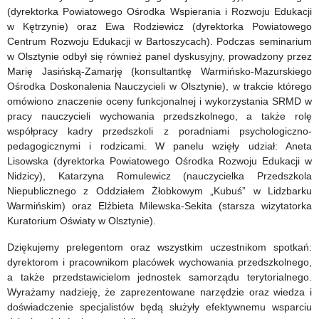
(dyrektorka Powiatowego Ośrodka Wspierania i Rozwoju Edukacji
w Kętrzynie) oraz Ewa Rodziewicz (dyrektorka Powiatowego
Centrum Rozwoju Edukacji w Bartoszycach). Podczas seminarium
w Olsztynie odbył się również panel dyskusyjny, prowadzony przez
Marię Jasińską-Zamarję (konsultantkę Warmińsko-Mazurskiego
Ośrodka Doskonalenia Nauczycieli w Olsztynie), w trakcie którego
omówiono znaczenie oceny funkcjonalnej i wykorzystania SRMD w
pracy nauczycieli wychowania przedszkolnego, a także rolę
współpracy kadry przedszkoli z poradniami psychologiczno-
pedagogicznymi i rodzicami. W panelu wzięły udział: Aneta
Lisowska (dyrektorka Powiatowego Ośrodka Rozwoju Edukacji w
Nidzicy), Katarzyna Romulewicz (nauczycielka Przedszkola
Niepublicznego z Oddziałem Żłobkowym „Kubuś” w Lidzbarku
Warmińskim) oraz Elżbieta Milewska-Sekita (starsza wizytatorka
Kuratorium Oświaty w Olsztynie).
Dziękujemy prelegentom oraz wszystkim uczestnikom spotkań:
dyrektorom i pracownikom placówek wychowania przedszkolnego,
a także przedstawicielom jednostek samorządu terytorialnego.
Wyrażamy nadzieję, że zaprezentowane narzędzie oraz wiedza i
doświadczenie specjalistów będą służyły efektywnemu wsparciu