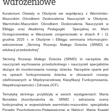
wdrożeniowe
Edukacji
–
Kuratorium Oświaty w Olsztynie we współpracy z Warmińsko-
ADORE
Mazurskim Ośrodkiem Doskonalenia Nauczycieli w Olsztynie,
Warmińsko-Mazurskim Ośrodkiem Doskonalenia Nauczycieli w
2026
Elblągu oraz Akademią Pedagogiki Specjalnej im. Marii
Grzegorzewskiej w Warszawie zorganizowało w dniach 8 i 11
grudnia 2025 r. w Olsztynie i Elblągu seminaria informacyjno-
wdrożeniowe „Skrining Rozwoju Małego Dziecka (SRMD) w
edukacji przedszkolnej”.
Skrining Rozwoju Małego Dziecka (SRMD) to narzędzie dla
nauczycieli wychowania przedszkolnego i nauczycieli specjalistów
służące do monitorowania rozwoju dziecka. Narzędzie oparte jest
na opisach funkcjonowania dziecka w obszarach rozwoju
zdefiniowanych w Międzynarodowej Klasyfikacji Funkcjonowania,
Niepełnosprawności i Zdrowia (ICF).
Tematykę skriningu przybliżyły w swoich wystąpieniach: Marta
Bonalska (koordynatorka ds. SRMD i wdrażania oceny
funkcjonalnej w województwie warmińsko-mazurskim, specjalistka
Poradni Psychologiczno-Pedagogicznej w Nidzicy), Marta Kragiel