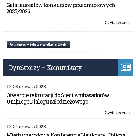
Ma
Gala laureatów konkursów przedmiotowych
inf
Dz
2025/2026
wd
(S
w
Czytaj więcej
o:
edu
Skr
prz
Ro
–
Ma
Aktualności – Zobacz wszystkie artykuły
sem
Dz
inf
(S
wd
w
Dyrektorzy – Komunikaty
edu
prz
–
sem
26 czerwca 2026
inf
Otwarcie rekrutacji do Sieci Ambasadorów
wd
Unijnego Dialogu Młodzieżowego
Czytaj więcej
o:
Skr
Ro
24 czerwca 2026
Ma
Międzynarodowa Konferencja Naukowa „Oblicza