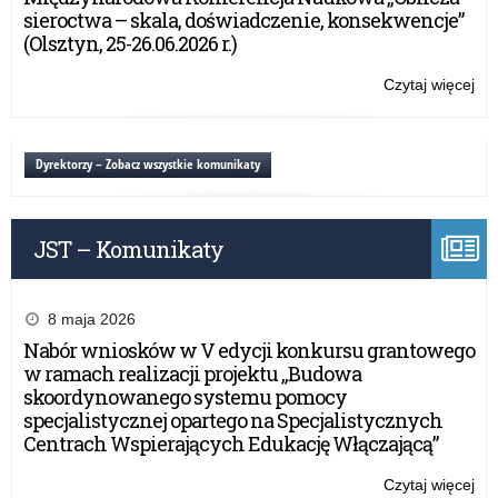
Dz
sieroctwa – skala, doświadczenie, konsekwencje”
(S
(Olsztyn, 25-26.06.2026 r.)
w
edu
Czytaj więcej
o:
prz
Skr
–
Ro
sem
Ma
Dyrektorzy – Zobacz wszystkie komunikaty
inf
Dz
wd
(S
w
JST – Komunikaty
edu
prz
–
sem
8 maja 2026
inf
Nabór wniosków w V edycji konkursu grantowego
wd
w ramach realizacji projektu „Budowa
skoordynowanego systemu pomocy
specjalistycznej opartego na Specjalistycznych
Centrach Wspierających Edukację Włączającą”
Czytaj więcej
o: