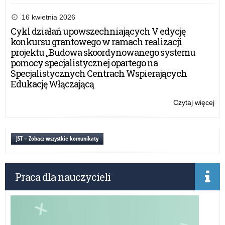
Skr
Ro
16 kwietnia 2026
Ma
Cykl działań upowszechniających V edycję
Dz
konkursu grantowego w ramach realizacji
(S
projektu „Budowa skoordynowanego systemu
w
pomocy specjalistycznej opartego na
edu
Specjalistycznych Centrach Wspierających
prz
Edukację Włączającą
–
sem
Czytaj więcej
o:
inf
Skr
wd
Ro
Ma
JST – Zobacz wszystkie komunikaty
Dz
(S
w
Praca dla nauczycieli
edu
prz
–
sem
inf