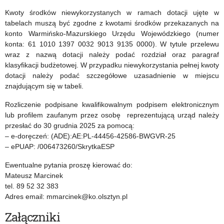
Kwoty środków niewykorzystanych w ramach dotacji ujęte w
tabelach muszą być zgodne z kwotami środków przekazanych na
konto Warmińsko-Mazurskiego Urzędu Wojewódzkiego (numer
konta: 61 1010 1397 0032 9013 9135 0000). W tytule przelewu
wraz z nazwą dotacji należy podać rozdział oraz paragraf
klasyfikacji budżetowej. W przypadku niewykorzystania pełnej kwoty
dotacji należy podać szczegółowe uzasadnienie w miejscu
znajdującym się w tabeli.
Rozliczenie podpisane kwalifikowalnym podpisem elektronicznym
lub profilem zaufanym przez osobę reprezentującą urząd należy
przesłać do 30 grudnia 2025 za pomocą:
– e-doręczeń: (ADE):AE:PL-44456-42586-BWGVR-25
– ePUAP: /006473260/SkrytkaESP
Ewentualne pytania proszę kierować do:
Mateusz Marcinek
tel. 89 52 32 383
Adres email: mmarcinek@ko.olsztyn.pl
Załączniki