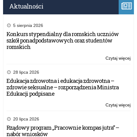
Aktualności
5 sierpnia 2026
Konkurs stypendialny dla romskich uczniów
szkół ponadpodstawowych oraz studentów
romskich
Czytaj więcej
o:
Roz
dot
28 lipca 2026
wy
Edukacja zdrowotna i edukacja zdrowotna –
szk
zdrowie seksualne – rozporządzenia Ministra
za
Edukacji podpisane
20
r
Czytaj więcej
o:
Roz
dot
20 lipca 2026
wy
Rządowy program „Pracownie kompas jutra” –
szk
nabór wniosków