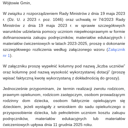
r.
Wójtowie Gmin,
W związku z rozporządzeniem Rady Ministrów z dnia 19 maja 2023
r. (Dz. U. z 2023 r. poz. 1046) oraz uchwałą nr 74/2023 Rady
Ministrów z dnia 19 maja 2023 r. w sprawie szczegółowych
warunków udzielania pomocy uczniom niepełnosprawnym w formie
dofinansowania zakupu podręczników, materiałów edukacyjnych i
materiałów ćwiczeniowych w latach 2023-2025, proszę o dokonanie
szczegółowego rozliczenia według załączonego wzoru (
Załącznik
nr 1
).
W załączniku proszę wypełnić kolumny pod nazwą „liczba uczniów”
oraz kolumnę pod nazwą wysokość wykorzystanej dotacji” (proszę
wpisać faktyczną kwotę wykorzystaną z dokładnością do groszy).
Jednocześnie przypominam, że termin realizacji zwrotu rodzicom,
prawnym opiekunom, rodzicom zastępczym, osobom prowadzącym
rodzinny dom dziecka, osobom faktycznie opiekującym się
dzieckiem, jeżeli wystąpiły z wnioskiem do sadu opiekuńczego o
przysposobienie dziecka, lub pełnoletnim uczniom kosztu zakupu
podręczników, materiałów edukacyjnych lub materiałów
ćwiczeniowych upływa dnia 11 grudnia 2025 roku.