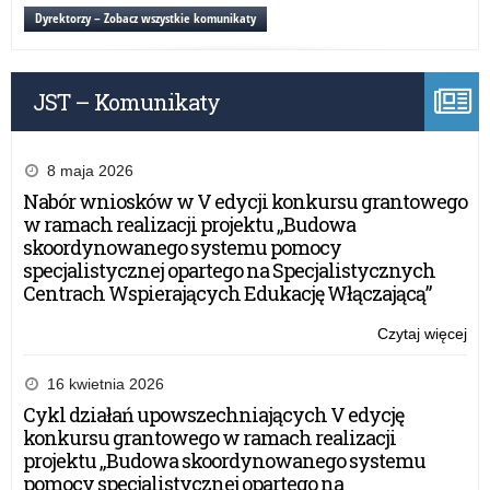
wy
Dyrektorzy – Zobacz wszystkie komunikaty
szk
za
20
JST – Komunikaty
r
8 maja 2026
Nabór wniosków w V edycji konkursu grantowego
w ramach realizacji projektu „Budowa
skoordynowanego systemu pomocy
specjalistycznej opartego na Specjalistycznych
Centrach Wspierających Edukację Włączającą”
Czytaj więcej
o:
Roz
dot
16 kwietnia 2026
wy
Cykl działań upowszechniających V edycję
szk
konkursu grantowego w ramach realizacji
za
projektu „Budowa skoordynowanego systemu
20
pomocy specjalistycznej opartego na