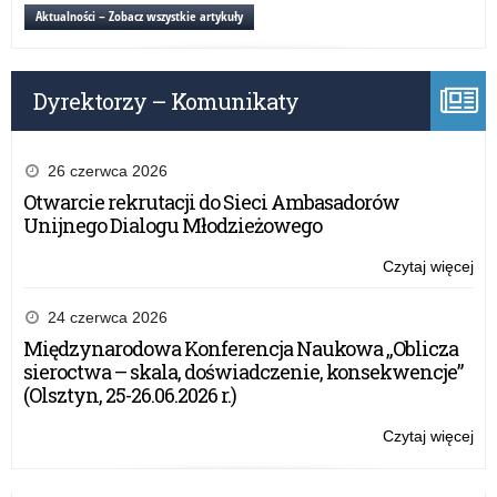
wy
Aktualności – Zobacz wszystkie artykuły
szk
za
20
Dyrektorzy – Komunikaty
r
26 czerwca 2026
Otwarcie rekrutacji do Sieci Ambasadorów
Unijnego Dialogu Młodzieżowego
Czytaj więcej
o:
Roz
dot
24 czerwca 2026
wy
Międzynarodowa Konferencja Naukowa „Oblicza
szk
sieroctwa – skala, doświadczenie, konsekwencje”
za
(Olsztyn, 25-26.06.2026 r.)
20
r
Czytaj więcej
o:
Roz
dot