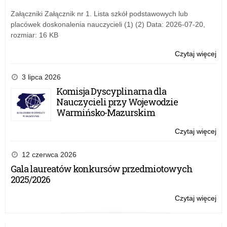
za
20
Załączniki Załącznik nr 1. Lista szkół podstawowych lub
r
placówek doskonalenia nauczycieli (1) (2) Data: 2026-07-20,
rozmiar: 16 KB
Czytaj więcej
o:
Roz
dot
3 lipca 2026
wy
Komisja Dyscyplinarna dla
szk
Nauczycieli przy Wojewodzie
za
Warmińsko-Mazurskim
20
r
Czytaj więcej
o:
Roz
dot
12 czerwca 2026
wy
Gala laureatów konkursów przedmiotowych
szk
2025/2026
za
20
Czytaj więcej
o:
r
Roz
dot