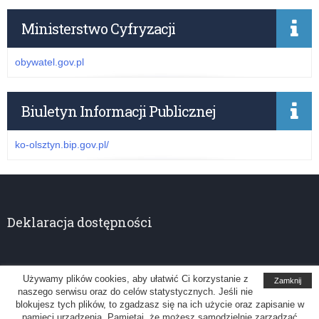
Ministerstwo Cyfryzacji
obywatel.gov.pl
Biuletyn Informacji Publicznej
ko-olsztyn.bip.gov.pl/
Deklaracja dostępności
Używamy plików cookies, aby ułatwić Ci korzystanie z
Zamknij
naszego serwisu oraz do celów statystycznych. Jeśli nie
Kuratorium Oświaty w Olsztynie
blokujesz tych plików, to zgadzasz się na ich użycie oraz zapisanie w
pamięci urządzenia. Pamiętaj, że możesz samodzielnie zarządzać