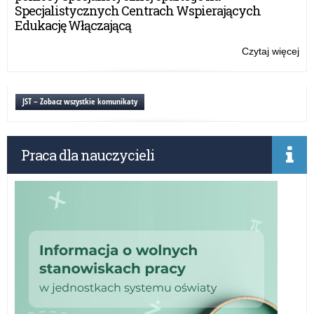
r
Specjalistycznych Centrach Wspierających
Edukację Włączającą
Czytaj więcej
o:
Roz
dot
wy
JST – Zobacz wszystkie komunikaty
szk
za
20
Praca dla nauczycieli
r