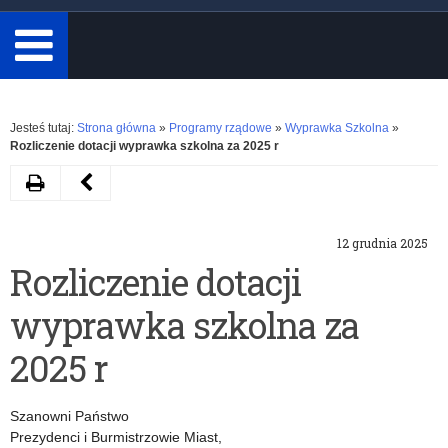
minimum
3
znaki.
Rozwiń
Jesteś tutaj:
Strona główna
»
Programy rządowe
»
Wyprawka Szkolna
»
Rozliczenie dotacji wyprawka szkolna za 2025 r
Drukuj
Następny
artykuł
12 grudnia 2025
Wyprawka
Rozliczenie dotacji
szkolna
wyprawka szkolna za
–
dane
2025 r
szacunkowe
Szanowni Państwo
2026
Prezydenci i Burmistrzowie Miast,