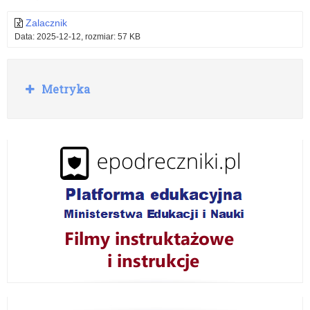
Zalacznik
Data: 2025-12-12, rozmiar: 57 KB
R
Metryka
o
z
w
i
ń