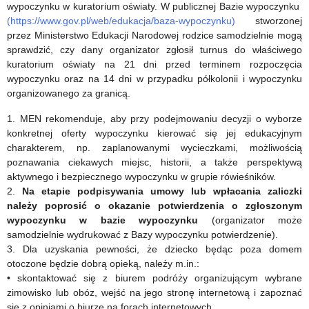
Przestępstw
Elblągu
wypoczynku w kuratorium oświaty. W publicznej Bazie wypoczynku
(https://www.gov.pl/web/edukacja/baza-wypoczynku)
stworzonej
na
o
przez Ministerstwo Edukacji Narodowej rodzice samodzielnie mogą
sprawdzić, czy dany organizator zgłosił turnus do właściwego
Tle
wzroście
kuratorium oświaty na 21 dni przed terminem rozpoczęcia
Seksualnym
ryzyka
wypoczynku oraz na 14 dni w przypadku półkolonii i wypoczynku
organizowanego za granicą.
namnażania
1. MEN rekomenduje, aby przy podejmowaniu decyzji o wyborze
się
konkretnej oferty wypoczynku kierować się jej edukacyjnym
bakterii
charakterem, np. zaplanowanymi wycieczkami, możliwością
poznawania ciekawych miejsc, historii, a także perspektywą
z
aktywnego i bezpiecznego wypoczynku w grupie rówieśników.
rodzaju
2.
Na etapie podpisywania umowy lub wpłacania zaliczki
należy poprosić o okazanie potwierdzenia o zgłoszonym
legionella.
wypoczynku w bazie wypoczynku
(organizator może
samodzielnie wydrukować z Bazy wypoczynku potwierdzenie).
3. Dla uzyskania pewności, że dziecko będąc poza domem
otoczone będzie dobrą opieką, należy m.in.:
• skontaktować się z biurem podróży organizującym wybrane
zimowisko lub obóz, wejść na jego stronę internetową i zapoznać
się z opiniami o biurze na forach internetowych,