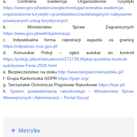
a. Centralna Ewidencja Organizatorów Turystyki
https://www.gov.pl/web/rozwojtechnologia/centralna-ewidencja-
organizatorow-turystyki-i-przedsiebiorcowulatwiajacych-nabywanie-
powiazanych-uslug-turystycznych
b. Ministerstwo Spraw Zagranicznych
https://www.gov.pl/web/dyplomacja
c. Indywidualna forma rejestracji wyjazdu za granicę
https://odyseusz.msz.gov.pl/
d. Komunikat Policji – zgłoś autokar do kontroli
https://policja.pl/pol/aktualnosci/271739,Wykaz-punktow-kontroli-
autobusow-Ferie-2026.html
e. Bezpieczeństwo na stoku
http://www.bezpiecznienastoku.pl/
f. Grupa Karkonoska GOPR
https://gopr.org/
g. Tatrzańskie Ochotnicze Pogotowie Ratunkowe
https://topr.pl/.
h.
System powiadamiania ratunkowego – Ministerstwo Spraw
Wewnętrznych i Administracji – Portal Gov.pl
R
Metryka
o