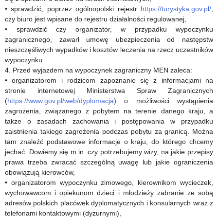
• sprawdzić, poprzez ogólnopolski rejestr
https://turystyka.gov.pl/
,
czy biuro jest wpisane do rejestru działalności regulowanej,
• sprawdzić czy organizator, w przypadku wypoczynku
zagranicznego, zawarł umowę ubezpieczenia od następstw
nieszczęśliwych wypadków i kosztów leczenia na rzecz uczestników
wypoczynku.
4. Przed wyjazdem na wypoczynek zagraniczny MEN zaleca:
• organizatorom i rodzicom zapoznanie się z informacjami na
stronie internetowej Ministerstwa Spraw Zagranicznych
(
https://www.gov.pl/web/dyplomacja
) o możliwości wystąpienia
zagrożenia, związanego z pobytem na terenie danego kraju, a
także o zasadach zachowania i postępowania w przypadku
zaistnienia takiego zagrożenia podczas pobytu za granicą. Można
tam znaleźć podstawowe informacje o kraju, do którego chcemy
jechać. Dowiemy się m.in. czy potrzebujemy wizy, na jakie przepisy
prawa trzeba zwracać szczególną uwagę lub jakie ograniczenia
obowiązują kierowców,
• organizatorom wypoczynku zimowego, kierownikom wycieczek,
wychowawcom i opiekunom dzieci i młodzieży zabranie ze sobą
adresów polskich placówek dyplomatycznych i konsularnych wraz z
telefonami kontaktowymi (dyżurnymi),