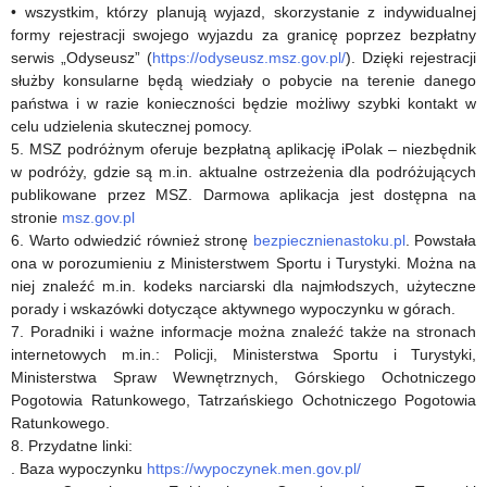
• wszystkim, którzy planują wyjazd, skorzystanie z indywidualnej
formy rejestracji swojego wyjazdu za granicę poprzez bezpłatny
serwis „Odyseusz” (
https://odyseusz.msz.gov.pl/
). Dzięki rejestracji
służby konsularne będą wiedziały o pobycie na terenie danego
państwa i w razie konieczności będzie możliwy szybki kontakt w
celu udzielenia skutecznej pomocy.
5. MSZ podróżnym oferuje bezpłatną aplikację iPolak – niezbędnik
w podróży, gdzie są m.in. aktualne ostrzeżenia dla podróżujących
publikowane przez MSZ. Darmowa aplikacja jest dostępna na
stronie
msz.gov.pl
6. Warto odwiedzić również stronę
bezpiecznienastoku.pl
. Powstała
ona w porozumieniu z Ministerstwem Sportu i Turystyki. Można na
niej znaleźć m.in. kodeks narciarski dla najmłodszych, użyteczne
porady i wskazówki dotyczące aktywnego wypoczynku w górach.
7. Poradniki i ważne informacje można znaleźć także na stronach
internetowych m.in.: Policji, Ministerstwa Sportu i Turystyki,
Ministerstwa Spraw Wewnętrznych, Górskiego Ochotniczego
Pogotowia Ratunkowego, Tatrzańskiego Ochotniczego Pogotowia
Ratunkowego.
8. Przydatne linki:
. Baza wypoczynku
https://wypoczynek.men.gov.pl/