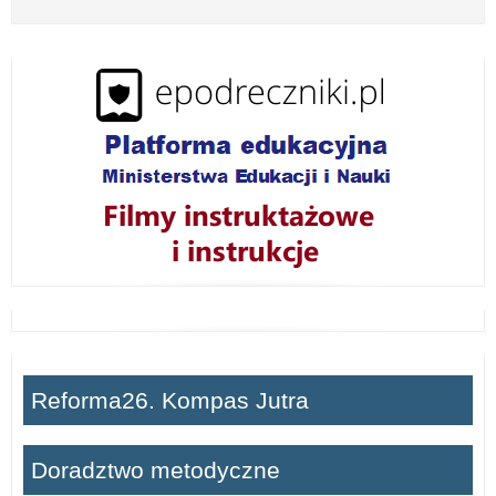
z
w
i
ń
Reforma26. Kompas Jutra
Doradztwo metodyczne