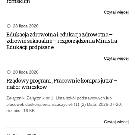
romskich
Czytaj więcej
o:
Fer
zi
28 lipca 2026
20
Edukacja zdrowotna i edukacja zdrowotna –
–
zdrowie seksualne – rozporządzenia Ministra
wa
Edukacji podpisane
inf
Czytaj więcej
o:
Fer
zi
20 lipca 2026
20
Rządowy program „Pracownie kompas jutra” –
–
nabór wniosków
wa
inf
Załączniki Załącznik nr 1. Lista szkół podstawowych lub
placówek doskonalenia nauczycieli (1) (2) Data: 2026-07-20,
rozmiar: 16 KB
Czytaj więcej
o:
Fer
zi