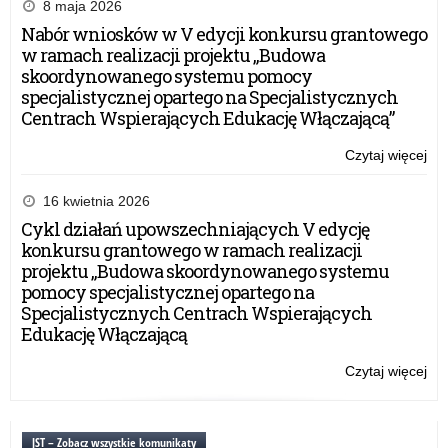
8 maja 2026
Nabór wniosków w V edycji konkursu grantowego
w ramach realizacji projektu „Budowa
skoordynowanego systemu pomocy
specjalistycznej opartego na Specjalistycznych
Centrach Wspierających Edukację Włączającą”
Czytaj więcej
o:
Fer
zi
16 kwietnia 2026
20
Cykl działań upowszechniających V edycję
–
konkursu grantowego w ramach realizacji
wa
projektu „Budowa skoordynowanego systemu
inf
pomocy specjalistycznej opartego na
Specjalistycznych Centrach Wspierających
Edukację Włączającą
Czytaj więcej
o:
Fer
zi
20
JST – Zobacz wszystkie komunikaty