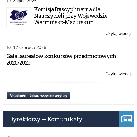
3 lipca 2026
20
Komisja Dyscyplinarna dla
–
Nauczycieli przy Wojewodzie
wa
Warmińsko-Mazurskim
inf
Czytaj więcej
o:
Fer
zi
12 czerwca 2026
20
Gala laureatów konkursów przedmiotowych
–
2025/2026
wa
inf
Czytaj więcej
o:
Fer
zi
20
Aktualności – Zobacz wszystkie artykuły
–
wa
inf
Dyrektorzy – Komunikaty