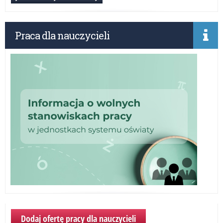
–
wa
inf
Praca dla nauczycieli
Dodaj ofertę pracy dla nauczycieli