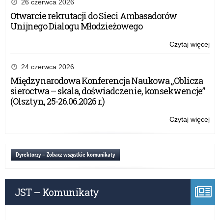
26 czerwca 2026
Otwarcie rekrutacji do Sieci Ambasadorów
Unijnego Dialogu Młodzieżowego
Czytaj więcej
o:
Fer
zi
24 czerwca 2026
20
Międzynarodowa Konferencja Naukowa „Oblicza
–
sieroctwa – skala, doświadczenie, konsekwencje”
wa
(Olsztyn, 25-26.06.2026 r.)
inf
Czytaj więcej
o:
Fer
zi
20
Dyrektorzy – Zobacz wszystkie komunikaty
–
wa
inf
JST – Komunikaty