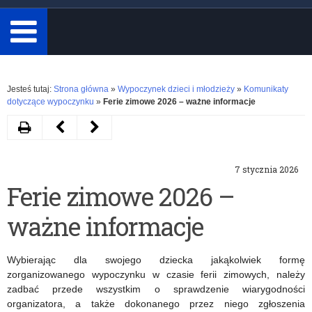
minimum
3
znaki.
Rozwiń
Jesteś tutaj:
Strona główna
»
Wypoczynek dzieci i młodzieży
»
Komunikaty
dotyczące wypoczynku
»
Ferie zimowe 2026 – ważne informacje
Drukuj
Następny
Poprzedni
artykuł
artykuł
7 stycznia 2026
Obowiązek
Komunikat
Ferie zimowe 2026 –
sprawdzenia
Państwowego
ważne informacje
danych
Granicznego
w
Inspektora
Wybierając dla swojego dziecka jakąkolwiek formę
Rejestrze
Sanitarnego
zorganizowanego wypoczynku w czasie ferii zimowych, należy
zadbać przede wszystkim o sprawdzenie wiarygodności
Sprawców
w
organizatora, a także dokonanego przez niego zgłoszenia