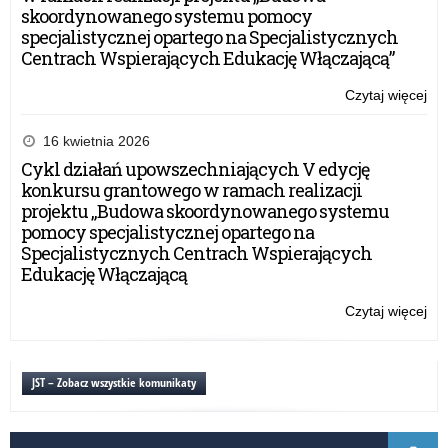
„Sz
w
skoordynowanego systemu pomocy
Per
bez
specjalistycznej opartego na Specjalistycznych
szk
Centrach Wspierających Edukację Włączającą”
rea
w
Czytaj więcej
o:
ra
Se
pro
„He
16 kwietnia 2026
„Sz
i
Cykl działań upowszechniających V edycję
Per
mo
konkursu grantowego w ramach realizacji
w
projektu „Budowa skoordynowanego systemu
śr
pomocy specjalistycznej opartego na
sz
Specjalistycznych Centrach Wspierających
–
Edukację Włączającą
jęz
pr
Czytaj więcej
o:
i
Se
psy
„He
w
i
JST – Zobacz wszystkie komunikaty
bez
mo
szk
w
rea
śr