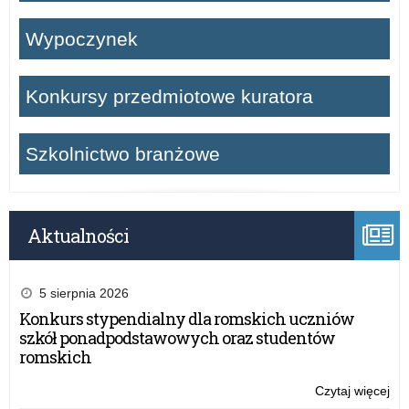
Wypoczynek
Konkursy przedmiotowe kuratora
Szkolnictwo branżowe
Aktualności
5 sierpnia 2026
Konkurs stypendialny dla romskich uczniów
szkół ponadpodstawowych oraz studentów
romskich
Czytaj więcej
o: