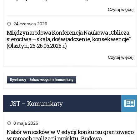
pro
w
„Sz
bez
Czytaj więcej
o:
Per
szk
Se
rea
„He
24 czerwca 2026
w
i
Międzynarodowa Konferencja Naukowa „Oblicza
ra
mo
sieroctwa – skala, doświadczenie, konsekwencje”
pro
w
(Olsztyn, 25-26.06.2026 r.)
„Sz
śr
Per
sz
Czytaj więcej
o:
–
Se
jęz
„He
pr
i
Dyrektorzy – Zobacz wszystkie komunikaty
i
mo
psy
w
w
śr
bez
JST – Komunikaty
sz
szk
–
rea
jęz
w
pr
8 maja 2026
ra
i
Nabór wniosków w V edycji konkursu grantowego
pro
psy
w ramach realizacji projektu „Budowa