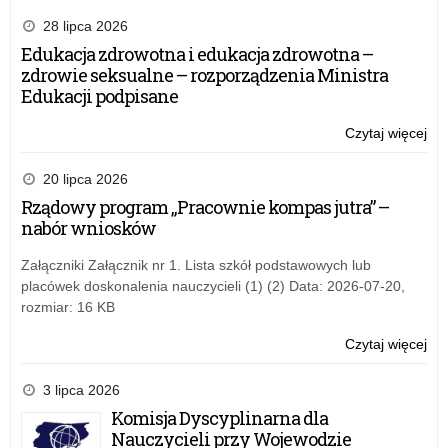
Se
„He
28 lipca 2026
i
Edukacja zdrowotna i edukacja zdrowotna –
mo
zdrowie seksualne – rozporządzenia Ministra
w
Edukacji podpisane
śr
sz
Czytaj więcej
o:
–
Se
jęz
„He
20 lipca 2026
pr
i
Rządowy program „Pracownie kompas jutra” –
i
mo
nabór wniosków
psy
w
w
śr
Załączniki Załącznik nr 1. Lista szkół podstawowych lub
bez
sz
placówek doskonalenia nauczycieli (1) (2) Data: 2026-07-20,
szk
–
rozmiar: 16 KB
rea
jęz
w
pr
Czytaj więcej
o:
ra
i
Se
pro
psy
„He
3 lipca 2026
„Sz
w
i
Komisja Dyscyplinarna dla
Per
bez
mo
Nauczycieli przy Wojewodzie