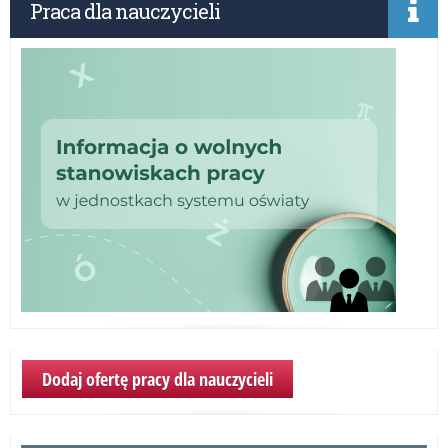
w
Praca dla nauczycieli
sz
ra
–
pro
jęz
„Sz
pr
Per
i
psy
w
bez
szk
rea
w
ra
pro
„Sz
Per
Dodaj ofertę pracy dla nauczycieli