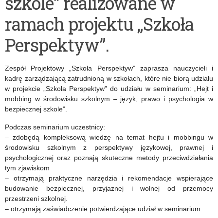
szkole” realizowane w
przedmiotowych
ramach projektu „Szkoła
w
roku
Perspektyw”.
szkolnym
Zespół Projektowy „Szkoła Perspektyw” zaprasza nauczycieli i
2025/2026
kadrę zarządzającą zatrudnioną w szkołach, które nie biorą udziału
w projekcie „Szkoła Perspektyw” do udziału w seminarium: „Hejt i
mobbing w środowisku szkolnym – język, prawo i psychologia w
bezpiecznej szkole”.
Podczas seminarium uczestnicy:
– zdobędą kompleksową wiedzę na temat hejtu i mobbingu w
środowisku szkolnym z perspektywy językowej, prawnej i
psychologicznej oraz poznają skuteczne metody przeciwdziałania
tym zjawiskom
– otrzymają praktyczne narzędzia i rekomendacje wspierające
budowanie bezpiecznej, przyjaznej i wolnej od przemocy
przestrzeni szkolnej.
– otrzymają zaświadczenie potwierdzające udział w seminarium