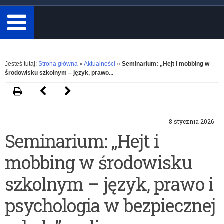
minimum
3
znaki.
Rozwiń
Jesteś tutaj:
Strona główna
»
Aktualności
»
Seminarium: „Hejt i mobbing w
środowisku szkolnym – język, prawo...
Drukuj
Następny
Poprzedni
artykuł
artykuł
8 stycznia 2026
Ogólnopolski
Uczniowie
Seminarium: „Hejt i
konkurs
zakwalifikowani
mobbing w środowisku
„Poznajemy
do
Senat
etapu
szkolnym – język, prawo i
Rzeczypospolitej
wojewódzkiego
psychologia w bezpiecznej
Polskiej”
konkursów