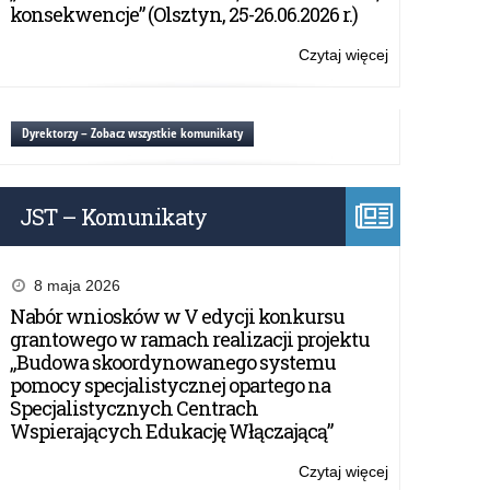
drugie
konsekwencje” (Olsztyn, 25-26.06.2026 r.)
spotkanie
w
Czytaj więcej
o:
województwie
„Kierunek:
warmińsko-
Kompas
mazurskim
Jutra”
Dyrektorzy – Zobacz wszystkie komunikaty
–
drugie
spotkanie
JST – Komunikaty
w
województwie
warmińsko-
mazurskim
8 maja 2026
Nabór wniosków w V edycji konkursu
grantowego w ramach realizacji projektu
„Budowa skoordynowanego systemu
pomocy specjalistycznej opartego na
Specjalistycznych Centrach
Wspierających Edukację Włączającą”
Czytaj więcej
o: