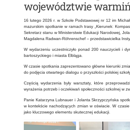
województwie warmi
interdyscyplinarna
Kompas
„Dopuśćmy
Jutra”
16 lutego 2026 r. w Szkole Podstawowej nr 12 im Michał
dzieci
mazurskim spotkanie w ramach trasy „Kierunek: Kompas J
Sekretarz stanu w Ministerstwie Edukacji Narodowej, Jo
i
Magdalena Radwan-Röhrenschef – przedstawicielka Insty
młodzież
W wydarzeniu uczestniczyło ponad 200 nauczycieli i dyr
do
bartoszyckiego i miasta Elbląga.
głosu
W czasie spotkania zaprezentowano główne kierunki zm
do podjęcia otwartego dialogu o przyszłości polskiej szkoły
–
Częścią wydarzenia były warsztaty, które przeprowadz
przeciwdziałanie
wyrażenia potrzeb i oczekiwań społeczności szkolnej w z
przemocy
Panie Katarzyna Lubnauer i Jolanta Skrzypczyńska spotka
rówieśniczej”
w kontekście nachodzących zmian w oświacie. W czasie 
jako kluczowego elementu skutecznej edukacji.