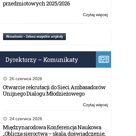
–
przedmiotowych 2025/2026
drugie
spotkanie
Czytaj więcej
o:
w
„Kierunek:
województwie
Kompas
warmińsko-
Jutra”
Aktualności – Zobacz wszystkie artykuły
mazurskim
–
drugie
spotkanie
Dyrektorzy – Komunikaty
w
województwie
warmińsko-
mazurskim
26 czerwca 2026
Otwarcie rekrutacji do Sieci Ambasadorów
Unijnego Dialogu Młodzieżowego
Czytaj więcej
o:
„Kierunek:
Kompas
24 czerwca 2026
Jutra”
Międzynarodowa Konferencja Naukowa
–
„Oblicza sieroctwa – skala, doświadczenie,