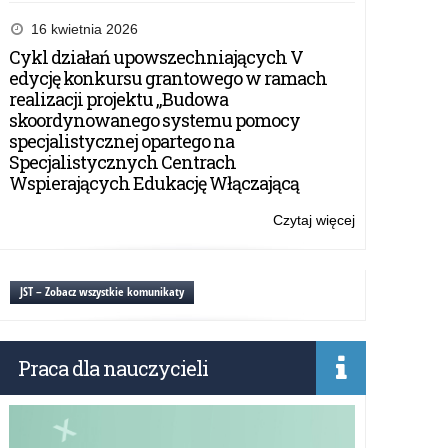
„Kierunek:
Kompas
16 kwietnia 2026
Jutra”
Cykl działań upowszechniających V
–
edycję konkursu grantowego w ramach
drugie
realizacji projektu „Budowa
spotkanie
skoordynowanego systemu pomocy
w
specjalistycznej opartego na
województwie
Specjalistycznych Centrach
warmińsko-
Wspierających Edukację Włączającą
mazurskim
Czytaj więcej
o:
„Kierunek:
Kompas
Jutra”
JST – Zobacz wszystkie komunikaty
–
drugie
spotkanie
Praca dla nauczycieli
w
województwie
warmińsko-
mazurskim