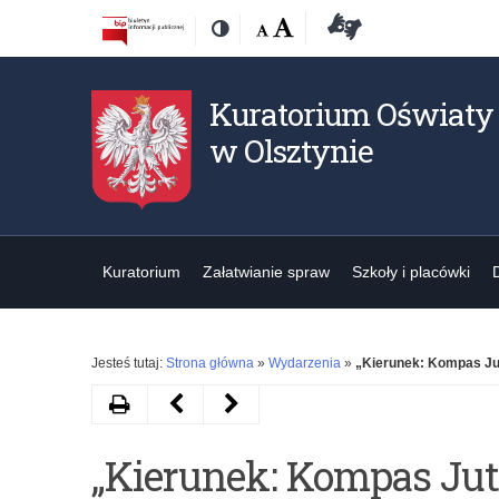
Przejdź
Przejdź
Dostępność
Rozmiar
Domyślna
Wielka
Deklaracja
Kontrast
do
do
czcionki:
dostępności
treśći
nawigacji
Kuratorium Oświaty
w Olsztynie
Kuratorium
Załatwianie spraw
Szkoły i placówki
Jesteś tutaj:
Strona główna
»
Wydarzenia
»
„Kierunek: Kompas Ju
Drukuj
Następny
Poprzedni
artykuł
artykuł
„Kierunek: Kompas Jut
Konferencja
„Kierunek: