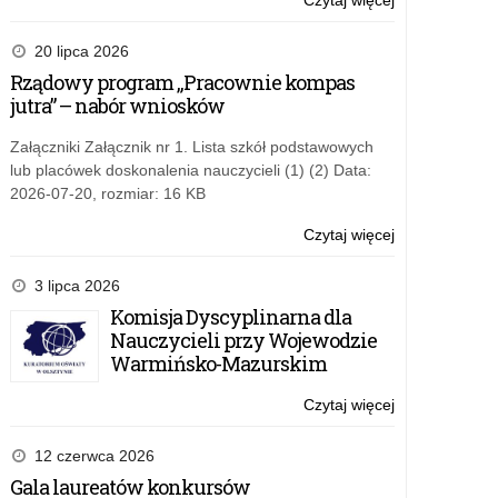
Czytaj więcej
o:
województwie
„Kierunek:
warmińsko-
Kompas
20 lipca 2026
mazurskim
Jutra”
Rządowy program „Pracownie kompas
–
jutra” – nabór wniosków
drugie
spotkanie
Załączniki Załącznik nr 1. Lista szkół podstawowych
w
lub placówek doskonalenia nauczycieli (1) (2) Data:
województwie
2026-07-20, rozmiar: 16 KB
warmińsko-
mazurskim
Czytaj więcej
o:
„Kierunek:
Kompas
3 lipca 2026
Jutra”
Komisja Dyscyplinarna dla
–
Nauczycieli przy Wojewodzie
drugie
Warmińsko-Mazurskim
spotkanie
w
Czytaj więcej
o:
województwie
„Kierunek:
warmińsko-
Kompas
12 czerwca 2026
mazurskim
Jutra”
Gala laureatów konkursów