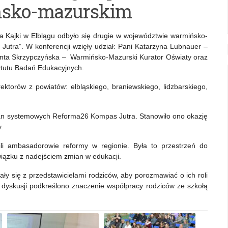
ńsko-mazurskim
a Kajki w Elblągu odbyło się drugie w województwie warmińsko-
utra”. W konferencji wzięły udział: Pani Katarzyna Lubnauer –
lanta Skrzypczyńska – Warmińsko-Mazurski Kurator Oświaty oraz
tutu Badań Edukacyjnych.
ektorów z powiatów: elbląskiego, braniewskiego, lidzbarskiego,
ian systemowych Reforma26 Kompas Jutra. Stanowiło ono okazję
.
ili ambasadorowie reformy w regionie. Była to przestrzeń do
wiązku z nadejściem zmian w edukacji.
ły się z przedstawicielami rodziców, aby porozmawiać o ich roli
dyskusji podkreślono znaczenie współpracy rodziców ze szkołą