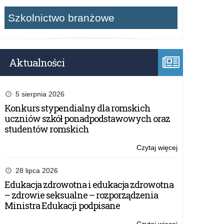
Szkolnictwo branżowe
Aktualności
5 sierpnia 2026
Konkurs stypendialny dla romskich
uczniów szkół ponadpodstawowych oraz
studentów romskich
Czytaj więcej
o:
„Kierunek:
Kompas
28 lipca 2026
Jutra”
Edukacja zdrowotna i edukacja zdrowotna
–
– zdrowie seksualne – rozporządzenia
drugie
Ministra Edukacji podpisane
spotkanie
w