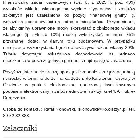
finansowaniu zadań oświatowych (Dz. U. z 2025 r. poz. 439)
2026
wysokość wkładu własnego na wypłatę stypendiów i zasiłków
szkolnych jest uzależniona od pozycji finansowej gminy, tj.
r.
wskaźnika dochodowości na jednego mieszkańca. Przypominam,
że aby gminy uprawnione mogły skorzystać z obniżonego wkładu
własnego (tj. 5% lub 10%) muszą wykorzystać minimum 95%
przyznanej dotacji w danym roku budżetowym. W przypadku
mniejszego wykorzystania będzie obowiązywał wkład własny 20%.
Tabela dotycząca wskaźników dochodowości na jednego
mieszkańca w poszczególnych gminach znajduje się w załączeniu.
Powyższą informację proszę sporządzić zgodnie z załączoną tabelą
i przesłać w terminie do 26 marca 2026 r. do Kuratorium Oświaty w
Olsztynie w postaci elektronicznej opatrzonej kwalifikowanym
podpisem elektronicznym za pośrednictwem skrzynki ePUAP lub e-
Doręczenia.
Osoba do kontaktu: Rafał Klonowski, rklonowski@ko.olsztyn.pl, tel.
89 52 32 383
Załączniki