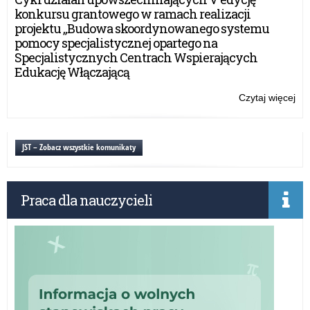
szk
konkursu grantowego w ramach realizacji
–
projektu „Budowa skoordynowanego systemu
za
pomocy specjalistycznej opartego na
na
Specjalistycznych Centrach Wspierających
okr
Edukację Włączającą
sty
cze
Czytaj więcej
o:
20
Sty
r.
i
zas
JST – Zobacz wszystkie komunikaty
szk
–
za
Praca dla nauczycieli
na
okr
sty
cze
20
r.