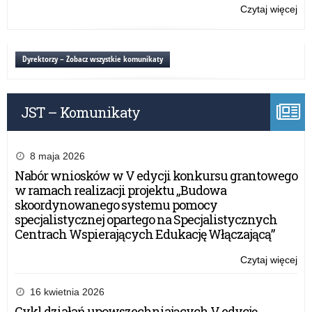
na
Czytaj więcej
o:
okr
Sty
sty
i
cze
zas
Dyrektorzy – Zobacz wszystkie komunikaty
20
szk
r.
–
za
JST – Komunikaty
na
okr
sty
cze
8 maja 2026
20
Nabór wniosków w V edycji konkursu grantowego
r.
w ramach realizacji projektu „Budowa
skoordynowanego systemu pomocy
specjalistycznej opartego na Specjalistycznych
Centrach Wspierających Edukację Włączającą”
Czytaj więcej
o:
Sty
i
16 kwietnia 2026
zas
Cykl działań upowszechniających V edycję