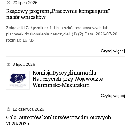
i
20 lipca 2026
cze
zas
Rządowy program „Pracownie kompas jutra” –
20
szk
nabór wniosków
r.
–
za
Załączniki Załącznik nr 1. Lista szkół podstawowych lub
na
placówek doskonalenia nauczycieli (1) (2) Data: 2026-07-20,
okr
rozmiar: 16 KB
sty
cze
Czytaj więcej
o:
20
Sty
r.
i
3 lipca 2026
zas
Komisja Dyscyplinarna dla
szk
Nauczycieli przy Wojewodzie
–
Warmińsko-Mazurskim
za
na
Czytaj więcej
o:
okr
Sty
sty
i
12 czerwca 2026
cze
zas
Gala laureatów konkursów przedmiotowych
20
szk
2025/2026
r.
–