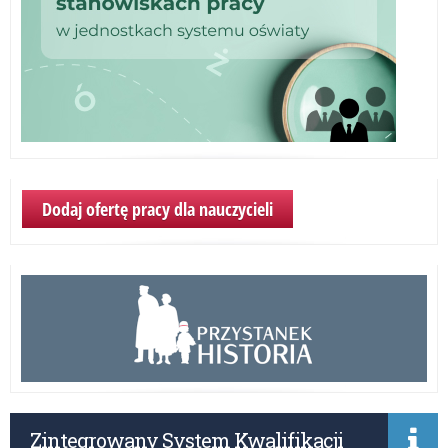
Dodaj ofertę pracy dla nauczycieli
Zintegrowany System Kwalifikacji