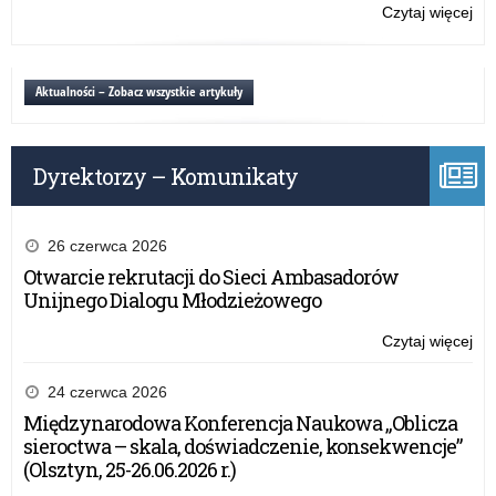
za
Czytaj więcej
o:
na
Sty
okr
i
sty
zas
Aktualności – Zobacz wszystkie artykuły
cze
szk
20
–
r.
za
Dyrektorzy – Komunikaty
na
okr
sty
cze
26 czerwca 2026
20
Otwarcie rekrutacji do Sieci Ambasadorów
r.
Unijnego Dialogu Młodzieżowego
Czytaj więcej
o:
Sty
i
24 czerwca 2026
zas
Międzynarodowa Konferencja Naukowa „Oblicza
szk
sieroctwa – skala, doświadczenie, konsekwencje”
–
(Olsztyn, 25-26.06.2026 r.)
za