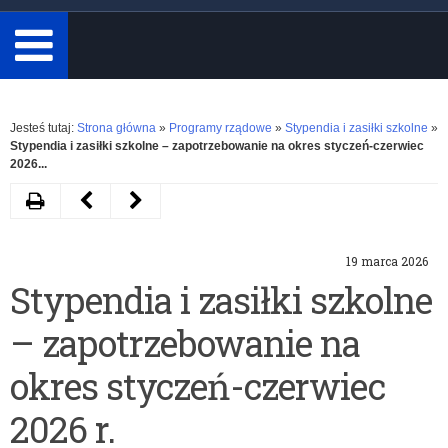
minimum
3
znaki.
Rozwiń
Jesteś tutaj:
Strona główna
»
Programy rządowe
»
Stypendia i zasiłki szkolne
»
Stypendia i zasiłki szkolne – zapotrzebowanie na okres styczeń-czerwiec
2026...
Drukuj
Następny
Poprzedni
artykuł
artykuł
19 marca 2026
Stypendia
Stypendia
Stypendia i zasiłki szkolne
i
i
– zapotrzebowanie na
zasiłki
zasiłki
szkolne
dla
okres styczeń-czerwiec
–
uczniów
2026 r.
rozliczenie
z