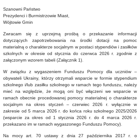
Funduszu
Ukrainy
Szanowni Państwo
Prezydenci i Burmistrzowie Miast,
Pomocy
–
Wójtowie Gmin
za
zapotrzebowanie
Zwracam się z uprzejmą prośbą o przekazanie informacji
rok
na
dotyczących zapotrzebowania na środki dotacji na pomoc
materialną o charakterze socjalnym w postaci stypendiów i zasiłków
2026
okres
szkolnych w okresie od stycznia do czerwca 2026 r. zgodnie z
załączonym wzorem tabeli (Załącznik 1).
od
1
W związku z wygaszeniem Funduszu Pomocy dla uczniów –
obywateli Ukrainy, którzy otrzymali wsparcie w formie stypendium
stycznia
szkolnego i/lub zasiłku szkolnego w ramach tego funduszu, należy
mieć na względzie, że mogą oni być włączeni we wsparcie w
2026
ramach obecnie procedowanej pomocy materialnej o charakterze
r.
socjalnym na okres styczeń – czerwiec 2026 r. wyłącznie w
zakresie od 5 marca 2026 r. do końca roku szkolnego 2025/2026
do
(wsparcie za okres od 1 stycznia 2026 r. do 4 marca 2026 r.
4
przekazano im w ramach wygaszonego Funduszu Pomocy).
marca
Na mocy art. 70 ustawy z dnia 27 października 2017 r. o