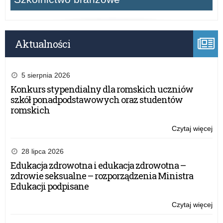
Aktualności
5 sierpnia 2026
Konkurs stypendialny dla romskich uczniów
szkół ponadpodstawowych oraz studentów
romskich
Czytaj więcej
o:
Sty
i
28 lipca 2026
zas
Edukacja zdrowotna i edukacja zdrowotna –
szk
zdrowie seksualne – rozporządzenia Ministra
–
Edukacji podpisane
za
na
Czytaj więcej
o:
okr
Sty
sty