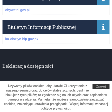
obywatel.gov.pl
Biuletyn Informacji Publicznej
ko-olsztyn.bip.gov.pl/
Deklaracja dostępności
Używamy plików cookies, aby ułatwić Ci korzystanie z
Zamknij
naszego serwisu oraz do celów statystycznych. Jeśli nie
Kuratorium Oświaty w Olsztynie
blokujesz tych plików, to zgadzasz się na ich użycie oraz zapisanie w
pamięci urządzenia. Pamiętaj, że możesz samodzielnie zarządzać
Uwagi, sugestie: administrator@ko.olsztyn.pl
cookies, zmieniając ustawienia przeglądarki. Więcej informacji w naszej
polityce prywatności.