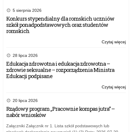
5 sierpnia 2026
Konkurs stypendialny dla romskich uczniów
szkół ponadpodstawowych oraz studentów
romskich
Czytaj więcej
o:
Inf
w
28 lipca 2026
spr
Edukacja zdrowotna i edukacja zdrowotna –
skł
zdrowie seksualne – rozporządzenia Ministra
wn
Edukacji podpisane
o
prz
Czytaj więcej
o:
w
Inf
20
w
20 lipca 2026
rok
spr
Rządowy program „Pracownie kompas jutra” –
na
skł
nabór wniosków
Min
wn
Edu
o
Załączniki Załącznik nr 1. Lista szkół podstawowych lub
ora
prz