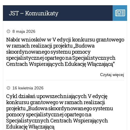
wn
Edu
o
ora
JST – Komunikaty
prz
na
w
Wa
20
Ma
rok
8 maja 2026
Kur
na
Nabór wniosków w V edycji konkursu grantowego
Oś
Min
w ramach realizacji projektu „Budowa
Edu
skoordynowanego systemu pomocy
ora
specjalistycznej opartego na Specjalistycznych
na
Centrach Wspierających Edukację Włączającą”
Wa
Ma
Czytaj więcej
o:
Kur
Inf
Oś
w
16 kwietnia 2026
spr
Cykl działań upowszechniających V edycję
skł
konkursu grantowego w ramach realizacji
wn
projektu „Budowa skoordynowanego systemu
o
pomocy specjalistycznej opartego na
prz
Specjalistycznych Centrach Wspierających
w
Edukację Włączającą
20