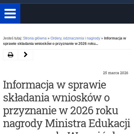
minimum
3
znaki.
Rozwiń
Jesteś tutaj:
Strona główna
»
Ordery, odznaczenia i nagrody
»
Informacja w
sprawie składania wniosków o przyznanie w 2026 roku...
Drukuj
Poprzedni
artykuł
25 marca 2026
Informacja
Informacja w sprawie
w
składania wniosków o
sprawie
Medali
przyznanie w 2026 roku
Komisji
nagrody Ministra Edukacji
Edukacji