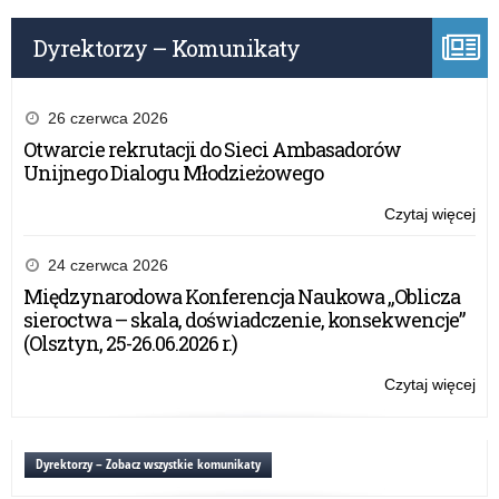
wn
Oś
Min
o
Edu
Dyrektorzy – Komunikaty
prz
ora
w
na
20
Wa
rok
26 czerwca 2026
Ma
na
Otwarcie rekrutacji do Sieci Ambasadorów
Kur
Min
Unijnego Dialogu Młodzieżowego
Oś
Edu
ora
Czytaj więcej
o:
na
Inf
Wa
w
24 czerwca 2026
Ma
spr
Międzynarodowa Konferencja Naukowa „Oblicza
Kur
skł
sieroctwa – skala, doświadczenie, konsekwencje”
Oś
wn
(Olsztyn, 25-26.06.2026 r.)
o
prz
Czytaj więcej
o:
w
Inf
20
w
rok
spr
Dyrektorzy – Zobacz wszystkie komunikaty
na
skł
Min