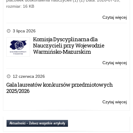
placówek doskonalenia nauczycieli (1) (2) Data: 2026-07-20,
na
w
rozmiar: 16 KB
Wa
20
Ma
rok
Czytaj więcej
o:
Kur
na
Inf
Oś
Min
w
3 lipca 2026
Edu
spr
Komisja Dyscyplinarna dla
ora
skł
Nauczycieli przy Wojewodzie
na
wn
Warmińsko-Mazurskim
Wa
o
Ma
prz
Czytaj więcej
o:
Kur
w
Inf
Oś
20
w
12 czerwca 2026
rok
spr
Gala laureatów konkursów przedmiotowych
na
skł
2025/2026
Min
wn
Edu
o
Czytaj więcej
o:
ora
prz
Inf
na
w
w
Wa
20
spr
Aktualności – Zobacz wszystkie artykuły
Ma
rok
skł
Kur
na