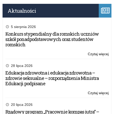
Aktualności
5 sierpnia 2026
Konkurs stypendialny dla romskich uczniów
szkół ponadpodstawowych oraz studentów
romskich
Czytaj więcej
o:
Za
W-
28 lipca 2026
M
Edukacja zdrowotna i edukacja zdrowotna –
w
zdrowie seksualne – rozporządzenia Ministra
spr
Edukacji podpisane
okr
te
Czytaj więcej
o:
pr
Za
po
W-
20 lipca 2026
rek
M
Rządowy program „Pracownie kompas jutra” –
i