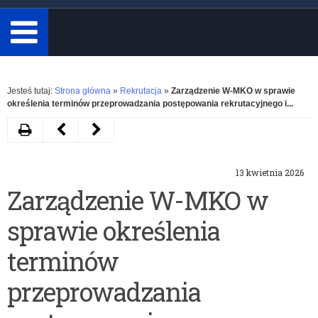
minimum
3
znaki.
Rozwiń
Jesteś tutaj:
Strona główna
»
Rekrutacja
»
Zarządzenie W-MKO w sprawie
określenia terminów przeprowadzania postępowania rekrutacyjnego i...
Drukuj
Następny
Poprzedni
artykuł
artykuł
13 kwietnia 2026
Komunikat
ZARZĄDZENIE
Zarządzenie W-MKO w
w
Warmińsko-
sprawie określenia
sprawie
Mazurskiego
wydawania
Kuratora
terminów
zaświadczeń
Oświaty
przeprowadzania
laureata
zmieniające