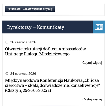
pr
W-
po
M
Aktualności – Zobacz wszystkie artykuły
rek
w
i
spr
po
okr
uzu
Dyrektorzy – Komunikaty
te
pr
po
rek
26 czerwca 2026
i
Otwarcie rekrutacji do Sieci Ambasadorów
po
Unijnego Dialogu Młodzieżowego
uzu
Czytaj więcej
o:
Za
W-
24 czerwca 2026
M
Międzynarodowa Konferencja Naukowa „Oblicza
w
sieroctwa – skala, doświadczenie, konsekwencje”
spr
(Olsztyn, 25-26.06.2026 r.)
okr
te
Czytaj więcej
o:
pr
Za