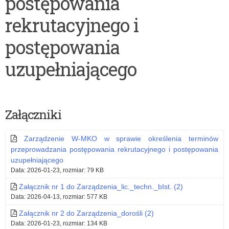
postępowania
i
zarządzenie
rekrutacyjnego i
finalisty
w
konkursów
sprawie
postępowania
przedmiotowych
wykazu
uzupełniającego
w
zawodów
roku
wiedzy,
szkolnym
artystycznych
Załączniki
2025/2026
i
Zarządzenie W-MKO w sprawie określenia terminów
sportowych,
przeprowadzania postępowania rekrutacyjnego i postępowania
organizowanych
uzupełniającego
Data: 2026-01-23, rozmiar: 79 KB
przez
Załącznik nr 1 do Zarządzenia_lic._techn._bIst. (2)
Warmińsko-
Data: 2026-04-13, rozmiar: 577 KB
Mazurskiego
Załącznik nr 2 do Zarządzenia_dorośli (2)
Data: 2026-01-23, rozmiar: 134 KB