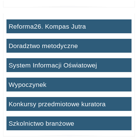
świadectwie
ukończenia
Reforma26. Kompas Jutra
szkoły
podstawowej
Doradztwo metodyczne
oraz
określenia
System Informacji Oświatowej
miejsc
uznanych
Wypoczynek
za
wysokie
Konkursy przedmiotowe kuratora
w
Szkolnictwo branżowe
tych
zawodach