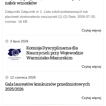
w
nabór wniosków
po
spr
uzu
okr
Załączniki Załącznik nr 1. Lista szkół podstawowych lub
te
placówek doskonalenia nauczycieli (1) (2) Data: 2026-07-20,
pr
rozmiar: 16 KB
po
rek
Czytaj więcej
o:
i
Za
po
W-
3 lipca 2026
uzu
M
Komisja Dyscyplinarna dla
w
Nauczycieli przy Wojewodzie
spr
Warmińsko-Mazurskim
okr
te
Czytaj więcej
o:
pr
Za
po
W-
12 czerwca 2026
rek
M
Gala laureatów konkursów przedmiotowych
i
w
2025/2026
po
spr
uzu
okr
Czytaj więcej
o:
te
Za