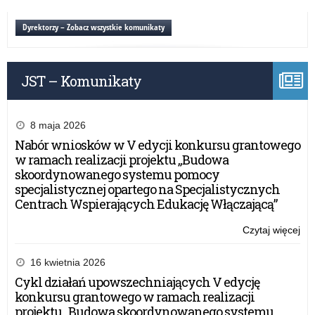
po
W-
rek
M
Dyrektorzy – Zobacz wszystkie komunikaty
i
w
po
spr
uzu
okr
JST – Komunikaty
te
pr
po
rek
8 maja 2026
i
Nabór wniosków w V edycji konkursu grantowego
po
w ramach realizacji projektu „Budowa
uzu
skoordynowanego systemu pomocy
specjalistycznej opartego na Specjalistycznych
Centrach Wspierających Edukację Włączającą”
Czytaj więcej
o:
Za
W-
16 kwietnia 2026
M
Cykl działań upowszechniających V edycję
w
konkursu grantowego w ramach realizacji
spr
projektu „Budowa skoordynowanego systemu