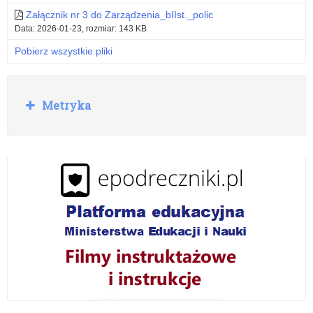
Kuratora
Załącznik nr 3 do Zarządzenia_bIIst._polic
Oświaty
Data: 2026-01-23, rozmiar: 143 KB
lub
Pobierz wszystkie pliki
inne
podmioty
R
Metryka
o
działające
z
w
na
i
ń
terenie
szkoły,
które
mogą
być
wymienione
na