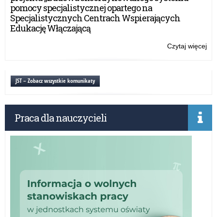
okr
pomocy specjalistycznej opartego na
te
Specjalistycznych Centrach Wspierających
pr
Edukację Włączającą
po
rek
Czytaj więcej
o:
i
Za
po
W-
uzu
M
JST – Zobacz wszystkie komunikaty
w
spr
okr
Praca dla nauczycieli
te
pr
po
rek
i
po
uzu