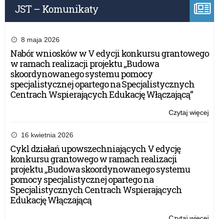
po
JST – Komunikaty
o
fin
–
edy
8 maja 2026
20
Nabór wniosków w V edycji konkursu grantowego
dla
w ramach realizacji projektu „Budowa
szk
skoordynowanego systemu pomocy
po
specjalistycznej opartego na Specjalistycznych
Centrach Wspierających Edukację Włączającą”
Czytaj więcej
o:
Na
wn
16 kwietnia 2026
w
Cykl działań upowszechniających V edycję
ra
konkursu grantowego w ramach realizacji
Pr
projektu „Budowa skoordynowanego systemu
„Le
pomocy specjalistycznej opartego na
o
Specjalistycznych Centrach Wspierających
fin
Edukację Włączającą
–
edy
Czytaj więcej
o: