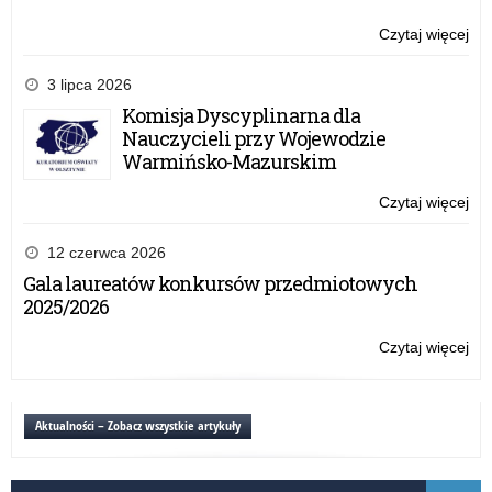
–
edy
Czytaj więcej
o:
20
Na
dla
wn
3 lipca 2026
szk
w
Komisja Dyscyplinarna dla
po
ra
Nauczycieli przy Wojewodzie
Pr
Warmińsko-Mazurskim
„Le
o
Czytaj więcej
o:
fin
Na
–
wn
12 czerwca 2026
edy
w
Gala laureatów konkursów przedmiotowych
20
ra
2025/2026
dla
Pr
szk
„Le
Czytaj więcej
o:
po
o
Na
fin
wn
–
w
Aktualności – Zobacz wszystkie artykuły
edy
ra
20
Pr
dla
„Le