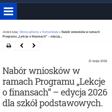
minimum
3
znaki.
Rozwiń
Jesteś tutaj:
Strona główna
»
Komunikaty
»
Nabór wniosków w ramach
Programu „Lekcje o finansach” – edycja...
Drukuj
Następny
Poprzedni
artykuł
artykuł
21 maja 2026
Bezpłatne
AI
Nabór wniosków w
doradztwo
dla
ramach Programu „Lekcje
zawodowe
nauczycieli
(online)
o finansach” – edycja 2026
z
dla szkół podstawowych.
dziedziny