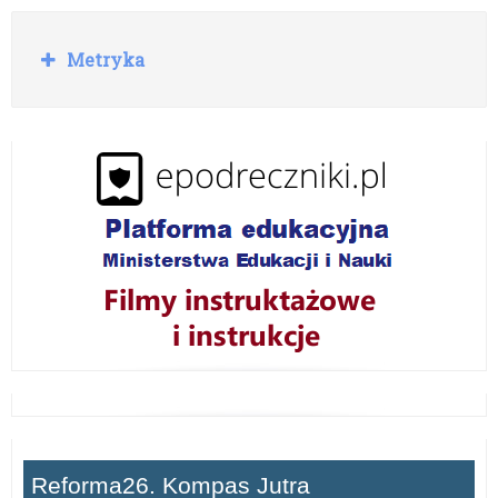
R
Metryka
o
z
w
i
ń
Reforma26. Kompas Jutra