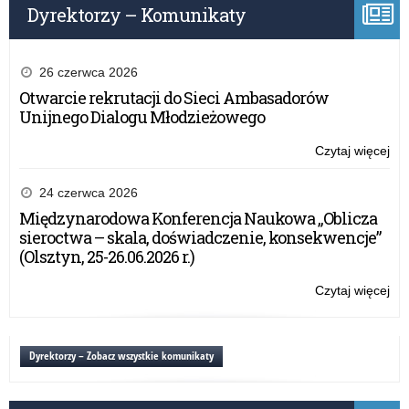
szk
Dyrektorzy – Komunikaty
o
po
fin
–
edy
26 czerwca 2026
20
Otwarcie rekrutacji do Sieci Ambasadorów
dla
Unijnego Dialogu Młodzieżowego
szk
po
Czytaj więcej
o:
Na
wn
24 czerwca 2026
w
Międzynarodowa Konferencja Naukowa „Oblicza
ra
sieroctwa – skala, doświadczenie, konsekwencje”
Pr
(Olsztyn, 25-26.06.2026 r.)
„Le
o
Czytaj więcej
o:
fin
Na
–
wn
edy
w
Dyrektorzy – Zobacz wszystkie komunikaty
20
ra
dla
Pr
szk
„Le