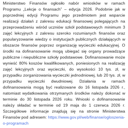
przetwórstwa
Ministerstwo Finansów ogłosiło nabór wniosków w ramach
Programu „Lekcje o finansach” – edycja 2026. Podobnie jak w
mleczarskiego,
poprzedniej edycji Programu jego przedmiotem jest wsparcie
dedykowane
realizacji działań z zakresu edukacji finansowej polegających na
przeprowadzeniu wśród uczniów szkół podstawowych minimum 3
uczniom
zajęć lekcyjnych z zakresu szeroko rozumianych finansów oraz
popularyzowanie wiedzy o instytucjach publicznych działających w
i
obszarze finansów poprzez organizację wycieczki edukacyjnej. O
uczennicom
środki na dofinansowanie mogą ubiegać się organy prowadzące
publiczne i niepubliczne szkoły podstawowe. Dofinansowanie może
szkół
wynieść 80% koszów kwalifikowanych, poniesionych na realizację
zajęć lekcyjnych oraz wycieczki, do wysokości 10 tys. zł, w
podstawowych
przypadku zorganizowania wycieczki jednodniowej, lub 20 tys. zł, w
oraz
przypadku wycieczki dwudniowej. Działania w ramach
dofinansowania mogą być realizowane do 16 listopada 2026 r.,
ponadpodstawowych
natomiast wydatkowania otrzymanych środków należy dokonać w
terminie do 30 listopada 2026 roku. Wnioski o dofinansowanie
należy składać w terminie od 19 maja do 1 czerwca 2026 r.
Szczegółowe informacje znajdują się na stronie Ministerstwa
Finansów pod adresem:
https://www.gov.pl/web/finanse/ogloszenia-
o-programach