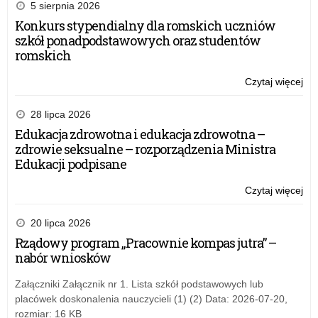
5 sierpnia 2026
Konkurs stypendialny dla romskich uczniów
szkół ponadpodstawowych oraz studentów
romskich
Czytaj więcej
o:
Na
wn
28 lipca 2026
w
Edukacja zdrowotna i edukacja zdrowotna –
ra
zdrowie seksualne – rozporządzenia Ministra
Pr
Edukacji podpisane
„Le
o
Czytaj więcej
o:
fin
Na
–
wn
20 lipca 2026
edy
w
Rządowy program „Pracownie kompas jutra” –
20
ra
nabór wniosków
dla
Pr
szk
„Le
Załączniki Załącznik nr 1. Lista szkół podstawowych lub
po
o
placówek doskonalenia nauczycieli (1) (2) Data: 2026-07-20,
fin
rozmiar: 16 KB