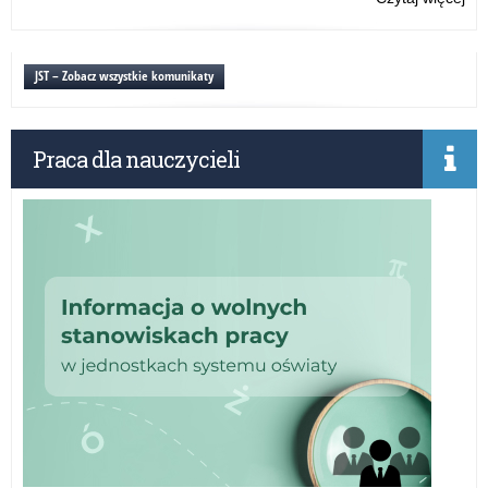
20
Na
dla
wn
szk
w
JST – Zobacz wszystkie komunikaty
po
ra
Pr
„Le
Praca dla nauczycieli
o
fin
–
edy
20
dla
szk
po