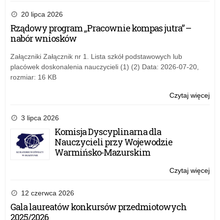
Zn
zak
zw
20 lipca 2026
5.
Rządowy program „Pracownie kompas jutra” –
edy
nabór wniosków
ko
„B
Załączniki Załącznik nr 1. Lista szkół podstawowych lub
kor
placówek doskonalenia nauczycieli (1) (2) Data: 2026-07-20,
nie
rozmiar: 16 KB
zak
Czytaj więcej
o:
Zn
zw
3 lipca 2026
5.
Komisja Dyscyplinarna dla
edy
Nauczycieli przy Wojewodzie
ko
Warmińsko-Mazurskim
„B
kor
Czytaj więcej
o:
nie
Zn
zak
zw
12 czerwca 2026
5.
Gala laureatów konkursów przedmiotowych
edy
2025/2026