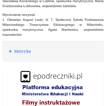
Stanisława Konarskiego w Lublinie, opiekunka merytoryczna: Marta
Goździowska-Łubkowska, województwo lubelskie.
Wyróżnienie otrzymał:
1. Oktawian August Łaski, kl. 7, Społeczna Szkoła Podstawowa
Milanowskiego Towarzystwa Edukacyjnego w Milanówku,
opiekunka merytoryczna: Agata Markiewicz, województwo
mazowieckie.
R
Metryka
o
z
w
i
ń