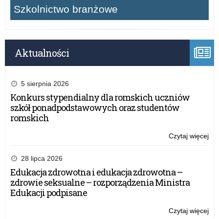
Szkolnictwo branżowe
Aktualności
5 sierpnia 2026
Konkurs stypendialny dla romskich uczniów
szkół ponadpodstawowych oraz studentów
romskich
Czytaj więcej
o:
Zn
zw
28 lipca 2026
5.
Edukacja zdrowotna i edukacja zdrowotna –
edy
zdrowie seksualne – rozporządzenia Ministra
ko
Edukacji podpisane
„B
kor
Czytaj więcej
o:
nie