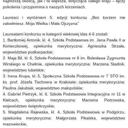
najbliższą okolicą, jak i ta większa, dotycząca całego kraju – łączy
pokolenia i przypomina o naszych korzeniach.
Laureaci i wyróżnieni 5. edycji konkursu „Bez korzeni nie
zakwitniesz. Moja Wielka i Mała Ojczyzna”
Laureatami konkursu w kategorii wiekowej klas 4-6 zostali:
1. Bartłomiej Antonik, kl. 4, Szkoła Podstawowa im. Jana Pawła II w
Konieczkowej, opiekunka merytoryczna: Agnieszka Strzała,
województwo podkarpackie;
2. Maja Bil, kl. 6, Szkoła Podstawowa nr 8 im. Bolesława Zygmunta
Wirskiego w Chełmie, opiekunka merytoryczna: Marzena Stadnik,
województwo lubelskie;
3. Irena Krupa, kl. 5, Społeczna Szkoła Podstawowa nr 7 STO im.
ks. prof. Józefa Tischnera w Krakowie; opiekunka merytoryczna:
Paulina Jakubiak, województwo małopolskie;
4. Gabriel Pietrzyk, kl. 6, Szkoła Podstawowa Integracyjna nr 11 w
Kielcach, opiekunka merytoryczna: Marzena Piotrowska,
województwo świętokrzyskie;
5. Magdalena Rajewska, kl. 4, Szkoła Podstawowa w Podgórzu,
opiekunka merytoryczna: Małgorzata Pikalska, województwo
mazowieckie;