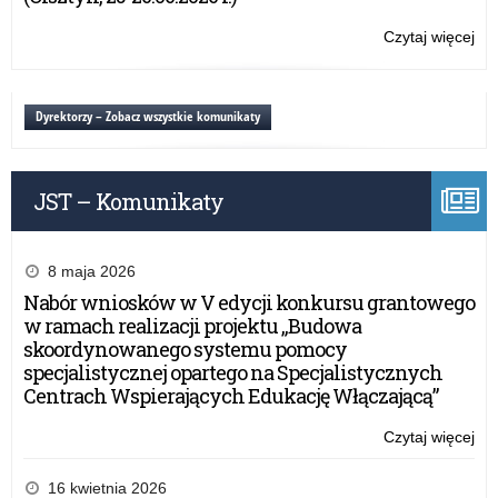
„B
kor
Czytaj więcej
o:
nie
Zn
zak
zw
5.
Dyrektorzy – Zobacz wszystkie komunikaty
edy
ko
„B
JST – Komunikaty
kor
nie
zak
8 maja 2026
Nabór wniosków w V edycji konkursu grantowego
w ramach realizacji projektu „Budowa
skoordynowanego systemu pomocy
specjalistycznej opartego na Specjalistycznych
Centrach Wspierających Edukację Włączającą”
Czytaj więcej
o:
Zn
zw
16 kwietnia 2026