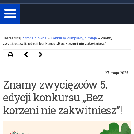
minimum
3
znaki.
Rozwiń
Jesteś tutaj:
Strona główna
»
Konkursy, olimpiady, turnieje
»
Znamy
zwycięzców 5. edycji konkursu „Bez korzeni nie zakwitniesz”!
Drukuj
Następny
Poprzedni
artykuł
artykuł
27 maja 2026
Zaproszenie
Konkurs
Znamy zwycięzców 5.
do
edukacyjny
edycji konkursu „Bez
udziału
„Złap
w
energię
korzeni nie zakwitniesz”!
V
odnawialną”
edycji