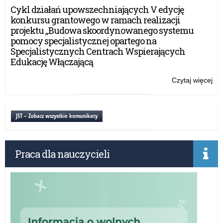
5.
Cykl działań upowszechniających V edycję
edy
konkursu grantowego w ramach realizacji
ko
projektu „Budowa skoordynowanego systemu
„B
pomocy specjalistycznej opartego na
kor
Specjalistycznych Centrach Wspierających
nie
Edukację Włączającą
zak
Czytaj więcej
o:
Zn
zw
5.
JST – Zobacz wszystkie komunikaty
edy
ko
„B
Praca dla nauczycieli
kor
nie
zak