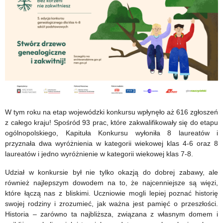
Biegu
Fair
Play
PKOl
–
2026
W tym roku na etap wojewódzki konkursu wpłynęło aż 616 zgłoszeń
z całego kraju! Spośród 93 prac, które zakwalifikowały się do etapu
ogólnopolskiego, Kapituła Konkursu wyłoniła 8 laureatów i
przyznała dwa wyróżnienia w kategorii wiekowej klas 4-6 oraz 8
laureatów i jedno wyróżnienie w kategorii wiekowej klas 7-8.
Udział w konkursie był nie tylko okazją do dobrej zabawy, ale
również najlepszym dowodem na to, że najcenniejsze są więzi,
które łączą nas z bliskimi. Uczniowie mogli lepiej poznać historię
swojej rodziny i zrozumieć, jak ważna jest pamięć o przeszłości.
Historia – zarówno ta najbliższa, związana z własnym domem i