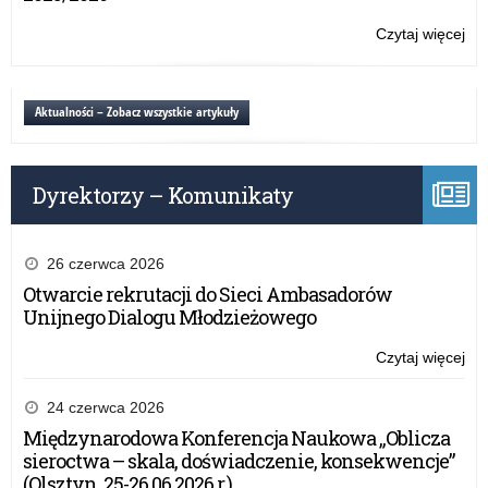
ko
„B
Czytaj więcej
o:
kor
Zn
nie
zw
zak
5.
Aktualności – Zobacz wszystkie artykuły
edy
ko
„B
Dyrektorzy – Komunikaty
kor
nie
zak
26 czerwca 2026
Otwarcie rekrutacji do Sieci Ambasadorów
Unijnego Dialogu Młodzieżowego
Czytaj więcej
o:
Zn
zw
24 czerwca 2026
5.
Międzynarodowa Konferencja Naukowa „Oblicza
edy
sieroctwa – skala, doświadczenie, konsekwencje”
ko
(Olsztyn, 25-26.06.2026 r.)