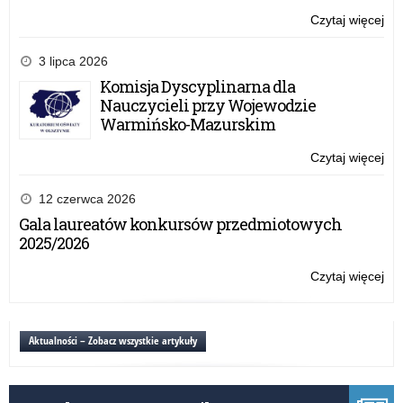
r.)
Czytaj więcej
o:
Wy
pop
3 lipca 2026
na
Komisja Dyscyplinarna dla
„Sł
Nauczycieli przy Wojewodzie
rzą
Warmińsko-Mazurskim
wsz
Kor
Czytaj więcej
o:
(12
Wy
r.)
pop
12 czerwca 2026
na
Gala laureatów konkursów przedmiotowych
„Sł
2025/2026
rzą
wsz
Czytaj więcej
o:
Kor
Wy
(12
pop
r.)
na
Aktualności – Zobacz wszystkie artykuły
„Sł
rzą
wsz