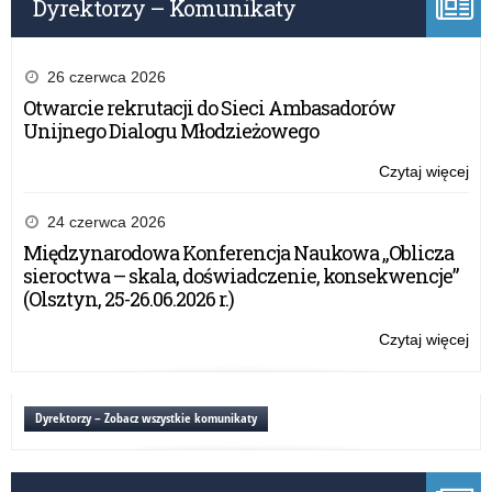
Dyrektorzy – Komunikaty
Kor
(12
r.)
26 czerwca 2026
Otwarcie rekrutacji do Sieci Ambasadorów
Unijnego Dialogu Młodzieżowego
Czytaj więcej
o:
Wy
pop
24 czerwca 2026
na
Międzynarodowa Konferencja Naukowa „Oblicza
„Sł
sieroctwa – skala, doświadczenie, konsekwencje”
rzą
(Olsztyn, 25-26.06.2026 r.)
wsz
Kor
Czytaj więcej
o:
(12
Wy
r.)
pop
na
Dyrektorzy – Zobacz wszystkie komunikaty
„Sł
rzą
wsz