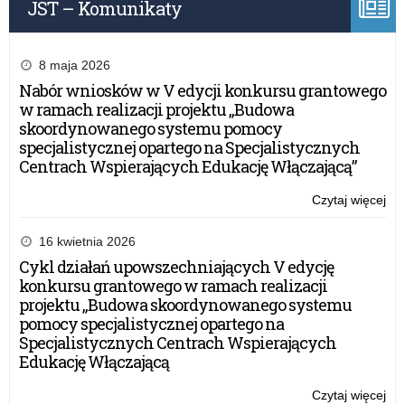
JST – Komunikaty
Kor
(12
r.)
8 maja 2026
Nabór wniosków w V edycji konkursu grantowego
w ramach realizacji projektu „Budowa
skoordynowanego systemu pomocy
specjalistycznej opartego na Specjalistycznych
Centrach Wspierających Edukację Włączającą”
Czytaj więcej
o:
Wy
pop
16 kwietnia 2026
na
Cykl działań upowszechniających V edycję
„Sł
konkursu grantowego w ramach realizacji
rzą
projektu „Budowa skoordynowanego systemu
wsz
pomocy specjalistycznej opartego na
Kor
Specjalistycznych Centrach Wspierających
(12
Edukację Włączającą
r.)
Czytaj więcej
o: