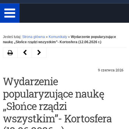
minimum
3
znaki.
Rozwiń
Jesteś tutaj:
Strona główna
»
Komunikaty
»
Wydarzenie popularyzujące
naukę „Słońce rządzi wszystkim”- Kortosfera (12.06.2026 r.)
Drukuj
Następny
Poprzedni
artykuł
artykuł
9 czerwca 2026
Zaproszenie
Bezpłatne
Wydarzenie
na
doradztwo
popularyzujące naukę
transmisję
zawodowe
gali
(online)
„Słońce rządzi
VI
z
wszystkim”- Kortosfera
edycji
dziedziny