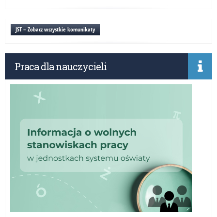
Wy
pop
na
JST – Zobacz wszystkie komunikaty
„Sł
rzą
wsz
Praca dla nauczycieli
Kor
(12
r.)