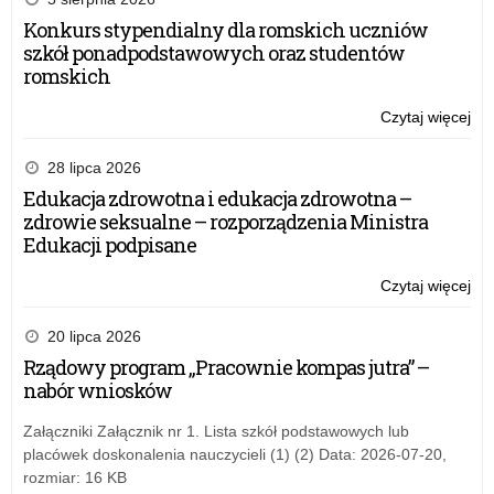
Konkurs stypendialny dla romskich uczniów
szkół ponadpodstawowych oraz studentów
romskich
Czytaj więcej
o:
Wy
pop
28 lipca 2026
na
Edukacja zdrowotna i edukacja zdrowotna –
„Sł
zdrowie seksualne – rozporządzenia Ministra
rzą
Edukacji podpisane
wsz
Kor
Czytaj więcej
o:
(12
Wy
r.)
pop
20 lipca 2026
na
Rządowy program „Pracownie kompas jutra” –
„Sł
nabór wniosków
rzą
wsz
Załączniki Załącznik nr 1. Lista szkół podstawowych lub
Kor
placówek doskonalenia nauczycieli (1) (2) Data: 2026-07-20,
(12
rozmiar: 16 KB