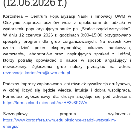
(12.06.2026 r.)
programu
przetwórstwa
Złote
mleczarskiego,
Kortosfera – Centrum Popularyzacji Nauki i Innowacji UWM w
Szkoły
dedykowane
Olsztynie zaprasza uczniów wraz z opiekunami do udziału w
wydarzeniu popularyzującym naukę pn. „Słońce rządzi wszystkim”.
NBP
uczniom
W dniu 12 czerwca 2026 r. godzinach 9:00–15:00 przygotowano
specjalny program dla grup zorganizowanych. Na uczestników
i
czeka dzień pełen eksperymentów, pokazów naukowych,
uczennicom
warsztatów, laboratoriów oraz inspirujących spotkań z ludźmi,
którzy potrafią opowiadać o nauce w sposób angażujący i
szkół
nowoczesny. Zgłoszenia grup należy przesyłać na adres:
podstawowych
rezerwacje.kortosfera@uwm.edu.pl
oraz
Podczas imprezy zaplanowana jest również rywalizacja drużynowa,
w której liczyć się będzie wiedza, intuicja i dobra współpraca.
ponadpodstawowych
Formularz zgłoszeniowy dla drużyn znajduje się pod adresem:
https://forms.cloud.microsoft/e/zHE3v8FGVV
Szczegółowy program wydarzenia:
https://www.kortosfera.uwm.edu.pl/slonce-rzadzi-wszystkim-
energia/