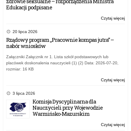
zdrowie seksualne – rozporządzenia Ministra
St
Edukacji podpisane
–
12
Czytaj więcej
o:
ma
Ze
20
Szk
20 lipca 2026
r.
Sa
Rządowy program „Pracownie kompas jutra” –
w
nabór wniosków
St
–
Załączniki Załącznik nr 1. Lista szkół podstawowych lub
12
placówek doskonalenia nauczycieli (1) (2) Data: 2026-07-20,
ma
rozmiar: 16 KB
20
r.
Czytaj więcej
o:
Ze
Szk
3 lipca 2026
Sa
Komisja Dyscyplinarna dla
w
Nauczycieli przy Wojewodzie
St
Warmińsko-Mazurskim
–
12
Czytaj więcej
o:
ma
Ze