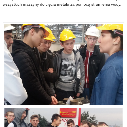
2018
dzieci
wszystkich maszyny do cięcia metalu za pomocą strumienia wody.
r.,
i
13
młodzieży
kwietnia
szkolnej
2018
z
r.
terenu
województwa
warmińsko
–
mazurskiego