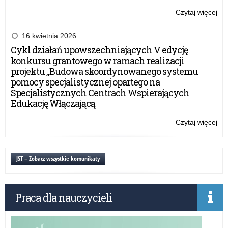
Czytaj więcej
o:
Ze
Szk
16 kwietnia 2026
Sa
Cykl działań upowszechniających V edycję
w
konkursu grantowego w ramach realizacji
St
projektu „Budowa skoordynowanego systemu
–
pomocy specjalistycznej opartego na
12
Specjalistycznych Centrach Wspierających
ma
Edukację Włączającą
20
r.
Czytaj więcej
o:
Ze
Szk
Sa
JST – Zobacz wszystkie komunikaty
w
St
–
Praca dla nauczycieli
12
ma
20