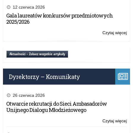
20
Szk
12 czerwca 2026
r.
Sa
Gala laureatów konkursów przedmiotowych
w
2025/2026
St
–
Czytaj więcej
o:
12
Ze
ma
Szk
20
Sa
Aktualności – Zobacz wszystkie artykuły
r.
w
St
–
Dyrektorzy – Komunikaty
12
ma
20
r.
26 czerwca 2026
Otwarcie rekrutacji do Sieci Ambasadorów
Unijnego Dialogu Młodzieżowego
Czytaj więcej
o:
Ze