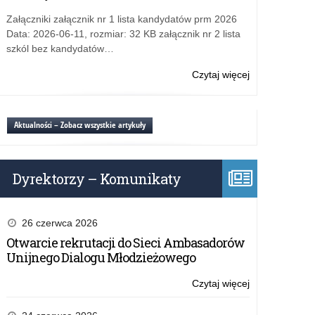
MEBLE
WÓJCIK
Załączniki załącznik nr 1 lista kandydatów prm 2026
Data: 2026-06-11, rozmiar: 32 KB załącznik nr 2 lista
szkól bez kandydatów…
Czytaj więcej
o:
Wycieczka
do
lokalnego
Aktualności – Zobacz wszystkie artykuły
przedsiębiorcy
MEBLE
WÓJCIK
Dyrektorzy – Komunikaty
26 czerwca 2026
Otwarcie rekrutacji do Sieci Ambasadorów
Unijnego Dialogu Młodzieżowego
Czytaj więcej
o:
Wycieczka
do