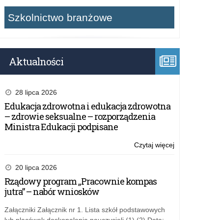
Szkolnictwo branżowe
Aktualności
28 lipca 2026
Edukacja zdrowotna i edukacja zdrowotna
– zdrowie seksualne – rozporządzenia
Ministra Edukacji podpisane
Czytaj więcej
o:
Wycieczka
do
20 lipca 2026
lokalnego
Rządowy program „Pracownie kompas
przedsiębiorcy
jutra” – nabór wniosków
MEBLE
WÓJCIK
Załączniki Załącznik nr 1. Lista szkół podstawowych