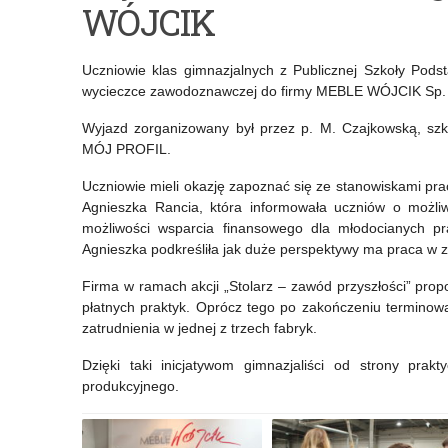
WÓJCIK
Podstawowa
Liceum
w
Ogólnokształcące
Uczniowie klas gimnazjalnych z Publicznej Szkoły Pod
Dywitach
Specjalne
wycieczce zawodoznawczej do firmy MEBLE WÓJCIK Sp. z
–
w
Wyjazd zorganizowany był przez p. M. Czajkowską, 
MÓJ PROFIL.
16
Zespole
maja
Placówek
Uczniowie mieli okazję zapoznać się ze stanowiskami pr
Agnieszka Rancia, która informowała uczniów o możliw
2018
Edukacyjnych
możliwości wsparcia finansowego dla młodocianych pra
Agnieszka podkreśliła jak duże perspektywy ma praca w za
r.
w
Firma w ramach akcji „Stolarz – zawód przyszłości” pro
Olsztynie
płatnych praktyk. Oprócz tego po zakończeniu termino
–
zatrudnienia w jednej z trzech fabryk.
7
Dzięki taki inicjatywom gimnazjaliści od strony prak
produkcyjnego.
lutego
2018