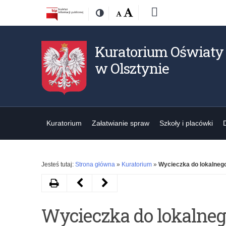
Przejdź
Przejdź
Dostępność
Rozmiar
Domyślna
Wielka
Deklaracja
Kontrast
do
do
czcionki:
dostępności
treśći
nawigacji
Kuratorium Oświaty
w Olsztynie
Kuratorium
Załatwianie spraw
Szkoły i placówki
Jesteś tutaj:
Strona główna
»
Kuratorium
»
Wycieczka do lokalne
Drukuj
Następny
Poprzedni
artykuł
artykuł
Wycieczka do lokalne
Szkoła
XV