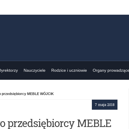
Dyrektorzy
Nauczyciele
Rodzice i uczniowie
Organy prowadząc
go przedsiębiorcy MEBLE WÓJCIK
7 maja 2018
go przedsiębiorcy MEBLE