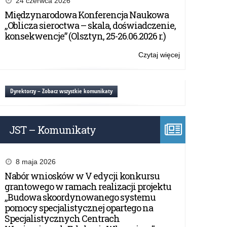
24 czerwca 2026
lokalnego
Międzynarodowa Konferencja Naukowa
przedsiębiorcy
„Oblicza sieroctwa – skala, doświadczenie,
MEBLE
konsekwencje” (Olsztyn, 25-26.06.2026 r.)
WÓJCIK
Czytaj więcej
o:
Wycieczka
do
lokalnego
Dyrektorzy – Zobacz wszystkie komunikaty
przedsiębiorcy
MEBLE
WÓJCIK
JST – Komunikaty
8 maja 2026
Nabór wniosków w V edycji konkursu
grantowego w ramach realizacji projektu
„Budowa skoordynowanego systemu
pomocy specjalistycznej opartego na
Specjalistycznych Centrach