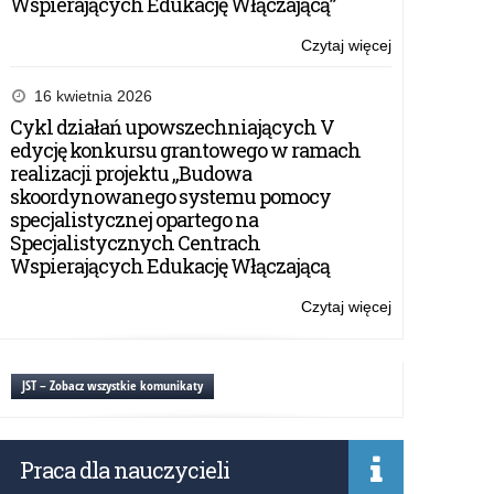
Wspierających Edukację Włączającą”
Czytaj więcej
o:
Wycieczka
do
16 kwietnia 2026
lokalnego
Cykl działań upowszechniających V
przedsiębiorcy
edycję konkursu grantowego w ramach
MEBLE
realizacji projektu „Budowa
WÓJCIK
skoordynowanego systemu pomocy
specjalistycznej opartego na
Specjalistycznych Centrach
Wspierających Edukację Włączającą
Czytaj więcej
o:
Wycieczka
do
lokalnego
JST – Zobacz wszystkie komunikaty
przedsiębiorcy
MEBLE
WÓJCIK
Praca dla nauczycieli