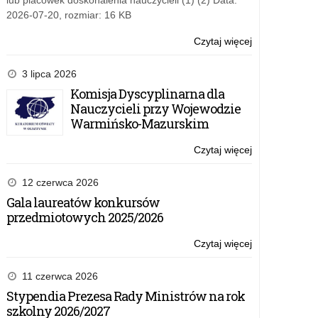
lub placówek doskonalenia nauczycieli (1) (2) Data:
2026-07-20, rozmiar: 16 KB
Czytaj więcej
o:
Wycieczka
do
3 lipca 2026
lokalnego
Komisja Dyscyplinarna dla
przedsiębiorcy
Nauczycieli przy Wojewodzie
MEBLE
Warmińsko-Mazurskim
WÓJCIK
Czytaj więcej
o:
Wycieczka
do
12 czerwca 2026
lokalnego
Gala laureatów konkursów
przedsiębiorcy
przedmiotowych 2025/2026
MEBLE
WÓJCIK
Czytaj więcej
o:
Wycieczka
do
11 czerwca 2026
lokalnego
Stypendia Prezesa Rady Ministrów na rok
przedsiębiorcy
szkolny 2026/2027