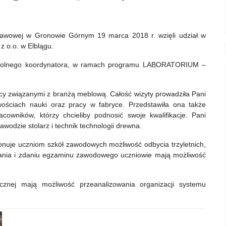
stawowej w Gronowie Górnym 19 marca 2018 r. wzięli udział w
 o.o. w Elblągu.
szkolnego koordynatora, w ramach programu LABORATORIUM –
acy związanymi z branżą meblową. Całość wizyty prowadziła Pani
ościach nauki oraz pracy w fabryce. Przedstawiła ona także
cowników, którzy chcieliby podnosić swoje kwalifikacje. Pani
wodzie stolarz i technik technologii drewna.
ponuje uczniom szkół zawodowych możliwość odbycia trzyletnich,
wania i zdaniu egzaminu zawodowego uczniowie mają możliwość
tycznej mają możliwość przeanalizowania organizacji systemu