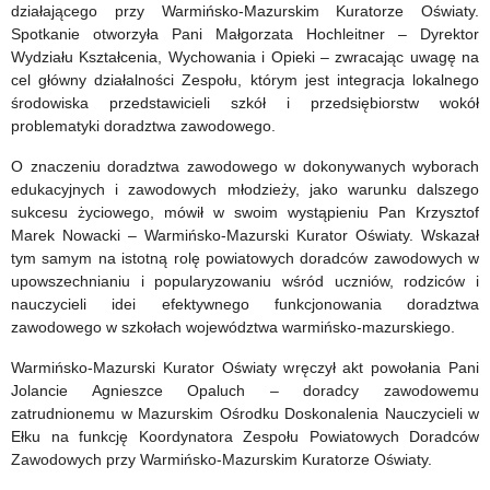
2027
działającego przy Warmińsko-Mazurskim Kuratorze Oświaty.
Spotkanie otworzyła Pani Małgorzata Hochleitner – Dyrektor
Wydziału Kształcenia, Wychowania i Opieki – zwracając uwagę na
cel główny działalności Zespołu, którym jest integracja lokalnego
środowiska przedstawicieli szkół i przedsiębiorstw wokół
problematyki doradztwa zawodowego.
O znaczeniu doradztwa zawodowego w dokonywanych wyborach
edukacyjnych i zawodowych młodzieży, jako warunku dalszego
sukcesu życiowego, mówił w swoim wystąpieniu Pan Krzysztof
Marek Nowacki – Warmińsko-Mazurski Kurator Oświaty. Wskazał
tym samym na istotną rolę powiatowych doradców zawodowych w
upowszechnianiu i popularyzowaniu wśród uczniów, rodziców i
nauczycieli idei efektywnego funkcjonowania doradztwa
zawodowego w szkołach województwa warmińsko-mazurskiego.
Warmińsko-Mazurski Kurator Oświaty wręczył akt powołania Pani
Jolancie Agnieszce Opaluch – doradcy zawodowemu
zatrudnionemu w Mazurskim Ośrodku Doskonalenia Nauczycieli w
Ełku na funkcję Koordynatora Zespołu Powiatowych Doradców
Zawodowych przy Warmińsko-Mazurskim Kuratorze Oświaty.