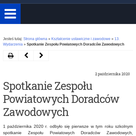
minimum
3
znaki.
Rozwiń
Jesteś tutaj:
Strona główna
»
Kształcenie ustawiczne i zawodowe
»
13.
Wydarzenia
»
Spotkanie Zespołu Powiatowych Doradców Zawodowych
Drukuj
Następny
Poprzedni
artykuł
artykuł
2 października 2020
Erasmus
BohaterONy
Spotkanie Zespołu
dla
2020
Powiatowych Doradców
szkół
–
na
zachęcamy
Zawodowych
lata
do
1 października 2020 r. odbyło się pierwsze w tym roku szkolnym
2021-
głosowania!
spotkanie Zespołu Powiatowych Doradców Zawodowych,