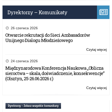
Za
Dyrektorzy – Komunikaty
26 czerwca 2026
Otwarcie rekrutacji do Sieci Ambasadorów
Unijnego Dialogu Młodzieżowego
Czytaj więcej
o:
Spo
Ze
24 czerwca 2026
Po
Międzynarodowa Konferencja Naukowa „Oblicza
Do
sieroctwa – skala, doświadczenie, konsekwencje”
Za
(Olsztyn, 25-26.06.2026 r.)
Czytaj więcej
o:
Spo
Ze
Po
Dyrektorzy – Zobacz wszystkie komunikaty
Do