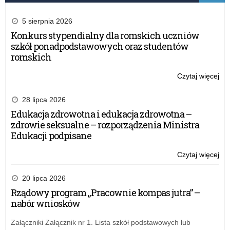
5 sierpnia 2026
Konkurs stypendialny dla romskich uczniów
szkół ponadpodstawowych oraz studentów
romskich
Czytaj więcej
o:
Spo
Ze
28 lipca 2026
Po
Edukacja zdrowotna i edukacja zdrowotna –
Do
zdrowie seksualne – rozporządzenia Ministra
Za
Edukacji podpisane
Czytaj więcej
o:
Spo
Ze
20 lipca 2026
Po
Rządowy program „Pracownie kompas jutra” –
Do
nabór wniosków
Za
Załączniki Załącznik nr 1. Lista szkół podstawowych lub