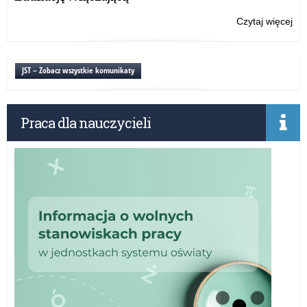
Czytaj więcej
o:
Spo
Ze
Po
JST – Zobacz wszystkie komunikaty
Do
Za
Praca dla nauczycieli