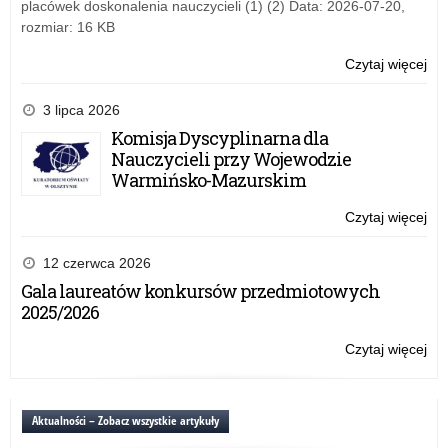
placówek doskonalenia nauczycieli (1) (2) Data: 2026-07-20,
rozmiar: 16 KB
Czytaj więcej
o:
Spo
Ze
3 lipca 2026
Po
Komisja Dyscyplinarna dla
Do
Nauczycieli przy Wojewodzie
Za
Warmińsko-Mazurskim
Czytaj więcej
o:
Spo
Ze
12 czerwca 2026
Po
Gala laureatów konkursów przedmiotowych
Do
2025/2026
Za
Czytaj więcej
o:
Spo
Ze
Po
Aktualności – Zobacz wszystkie artykuły
Do