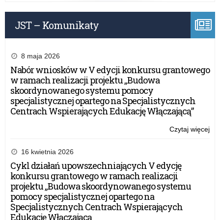
Za
JST – Komunikaty
8 maja 2026
Nabór wniosków w V edycji konkursu grantowego
w ramach realizacji projektu „Budowa
skoordynowanego systemu pomocy
specjalistycznej opartego na Specjalistycznych
Centrach Wspierających Edukację Włączającą”
Czytaj więcej
o:
Spo
Ze
16 kwietnia 2026
Po
Cykl działań upowszechniających V edycję
Do
konkursu grantowego w ramach realizacji
Za
projektu „Budowa skoordynowanego systemu
pomocy specjalistycznej opartego na
Specjalistycznych Centrach Wspierających
Edukację Włączającą