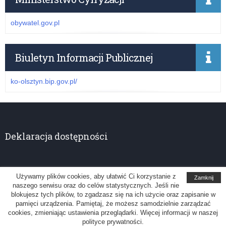
obywatel.gov.pl
Biuletyn Informacji Publicznej
ko-olsztyn.bip.gov.pl/
Deklaracja dostępności
Używamy plików cookies, aby ułatwić Ci korzystanie z
Zamknij
naszego serwisu oraz do celów statystycznych. Jeśli nie
Kuratorium Oświaty w Olsztynie
blokujesz tych plików, to zgadzasz się na ich użycie oraz zapisanie w
pamięci urządzenia. Pamiętaj, że możesz samodzielnie zarządzać
Uwagi, sugestie: administrator@ko.olsztyn.pl
cookies, zmieniając ustawienia przeglądarki. Więcej informacji w naszej
polityce prywatności.