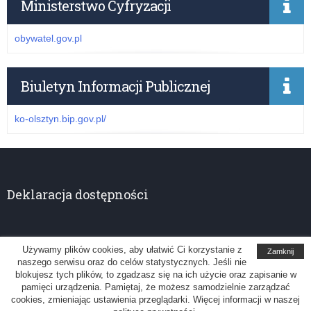
Ministerstwo Cyfryzacji
obywatel.gov.pl
Biuletyn Informacji Publicznej
ko-olsztyn.bip.gov.pl/
Deklaracja dostępności
Używamy plików cookies, aby ułatwić Ci korzystanie z
Zamknij
naszego serwisu oraz do celów statystycznych. Jeśli nie
Kuratorium Oświaty w Olsztynie
blokujesz tych plików, to zgadzasz się na ich użycie oraz zapisanie w
pamięci urządzenia. Pamiętaj, że możesz samodzielnie zarządzać
Uwagi, sugestie: administrator@ko.olsztyn.pl
cookies, zmieniając ustawienia przeglądarki. Więcej informacji w naszej