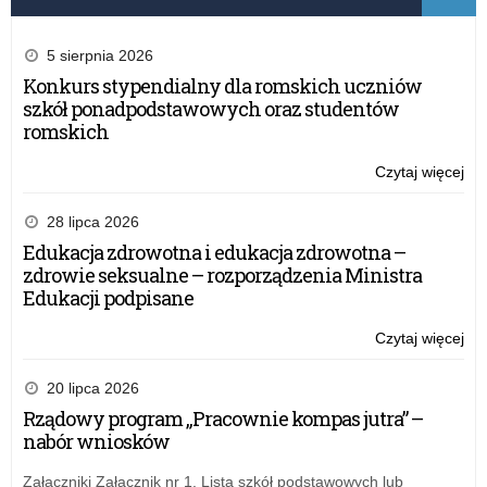
5 sierpnia 2026
Konkurs stypendialny dla romskich uczniów
szkół ponadpodstawowych oraz studentów
romskich
Czytaj więcej
o:
Za
Wa
28 lipca 2026
Ma
Edukacja zdrowotna i edukacja zdrowotna –
Kur
zdrowie seksualne – rozporządzenia Ministra
Oś
Edukacji podpisane
Czytaj więcej
o:
Za
Wa
20 lipca 2026
Ma
Rządowy program „Pracownie kompas jutra” –
Kur
nabór wniosków
Oś
Załączniki Załącznik nr 1. Lista szkół podstawowych lub