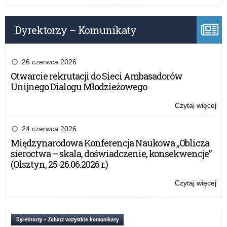
Oś
Dyrektorzy – Komunikaty
26 czerwca 2026
Otwarcie rekrutacji do Sieci Ambasadorów
Unijnego Dialogu Młodzieżowego
Czytaj więcej
o:
Za
Wa
24 czerwca 2026
Ma
Międzynarodowa Konferencja Naukowa „Oblicza
Kur
sieroctwa – skala, doświadczenie, konsekwencje”
Oś
(Olsztyn, 25-26.06.2026 r.)
Czytaj więcej
o:
Za
Wa
Ma
Dyrektorzy – Zobacz wszystkie komunikaty
Kur