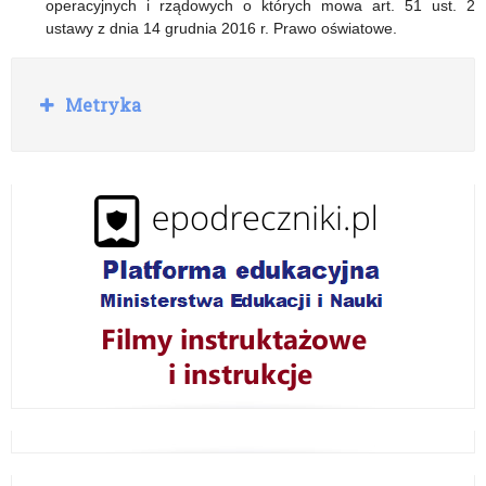
operacyjnych i rządowych o których mowa art. 51 ust. 2
ustawy z dnia 14 grudnia 2016 r. Prawo oświatowe.
R
Metryka
o
z
w
i
ń