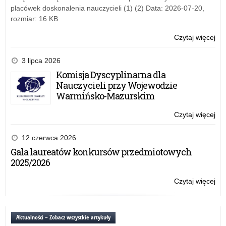
placówek doskonalenia nauczycieli (1) (2) Data: 2026-07-20,
rozmiar: 16 KB
Czytaj więcej
o:
Za
Wa
3 lipca 2026
Ma
Komisja Dyscyplinarna dla
Kur
Nauczycieli przy Wojewodzie
Oś
Warmińsko-Mazurskim
Czytaj więcej
o:
Za
Wa
12 czerwca 2026
Ma
Gala laureatów konkursów przedmiotowych
Kur
2025/2026
Oś
Czytaj więcej
o:
Za
Wa
Ma
Aktualności – Zobacz wszystkie artykuły
Kur