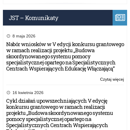
Oś
JST – Komunikaty
8 maja 2026
Nabór wniosków w V edycji konkursu grantowego
w ramach realizacji projektu „Budowa
skoordynowanego systemu pomocy
specjalistycznej opartego na Specjalistycznych
Centrach Wspierających Edukację Włączającą”
Czytaj więcej
o:
Za
Wa
16 kwietnia 2026
Ma
Cykl działań upowszechniających V edycję
Kur
konkursu grantowego w ramach realizacji
Oś
projektu „Budowa skoordynowanego systemu
pomocy specjalistycznej opartego na
Specjalistycznych Centrach Wspierających