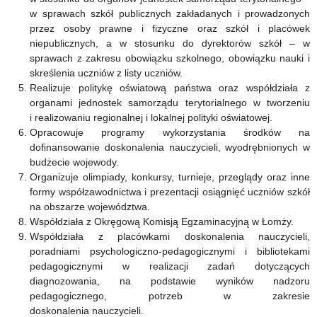
w sprawach szkół publicznych zakładanych i prowadzonych
przez osoby prawne i fizyczne oraz szkół i placówek
niepublicznych, a w stosunku do dyrektorów szkół – w
sprawach z zakresu obowiązku szkolnego, obowiązku nauki i
skreślenia uczniów z listy uczniów.
Realizuje politykę oświatową państwa oraz współdziała z
organami jednostek samorządu terytorialnego w tworzeniu
i realizowaniu regionalnej i lokalnej polityki oświatowej.
Opracowuje programy wykorzystania środków na
dofinansowanie doskonalenia nauczycieli, wyodrębnionych w
budżecie wojewody.
Organizuje olimpiady, konkursy, turnieje, przeglądy oraz inne
formy współzawodnictwa i prezentacji osiągnięć uczniów szkół
na obszarze województwa.
Współdziała z Okręgową Komisją Egzaminacyjną w Łomży.
Współdziała z placówkami doskonalenia nauczycieli,
poradniami psychologiczno-pedagogicznymi i bibliotekami
pedagogicznymi w realizacji zadań dotyczących
diagnozowania, na podstawie wyników nadzoru
pedagogicznego, potrzeb w zakresie
doskonalenia nauczycieli.