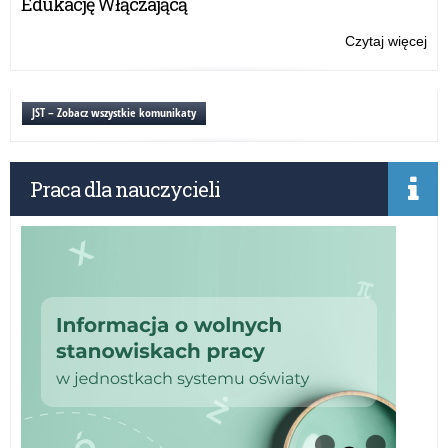
Edukację Włączającą
Czytaj więcej
o:
Za
Wa
Ma
JST – Zobacz wszystkie komunikaty
Kur
Oś
Praca dla nauczycieli