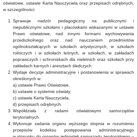
w
oświatowe, ustawie Karta Nauczyciela oraz przepisach odrębnych,
w szczególności:
2020
Sprawuje nadzór pedagogiczny na publicznymi i
r.
niepublicznymi szkołami i placówkami wskazanymi w ustawie
Prawo oświatowe, nad innymi formami wychowywania
przedszkolnego oraz nad nauczaniem przedmiotów
ogólnokształcących w szkołach artystycznych, w szkołach
rolniczych i w szkołach leśnych, w szkołach, w zakładach
poprawczych i schroniskach dla nieletnich oraz szkołach przy
zakładach karnych i aresztach śledczych.
Wydaje decyzje administracyjne i postanowienia w sprawach
określonych w:
a) ustawie Prawo Oświatowe,
b) ustawie o systemie oświaty,
c) ustawie Karta Nauczyciela,
d) przepisach odrębnych.
Współdziała z radami oświatowymi samorządów
terytorialnych.
Wykonuje zadania organu wyższego stopnia w rozumieniu
przepisów kodeksu postępowania administracyjnego
w stosunku do organów jednostek samorządu terytorialnego –