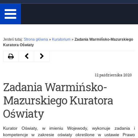
minimum
3
znaki.
Rozwiń
Jesteś tutaj:
Strona główna
»
Kuratorium
»
Zadania Warmińsko-Mazurskiego
Kuratora Oświaty
Drukuj
Następny
Poprzedni
artykuł
artykuł
12 października 2020
Komunikat
Zarządzenia
Zadania Warmińsko-
w
2020/2021
Mazurskiego Kuratora
sprawie
Dnia
Oświaty
Edukacji
Kurator Oświaty, w imieniu Wojewody, wykonuje zadania i
Narodowej
kompetencje w zakresie oświaty określone w ustawie Prawo