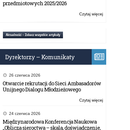
Ełku
przedmiotowych 2025/2026
Czytaj więcej
o:
Seminarium
branżowe
w
Aktualności – Zobacz wszystkie artykuły
Ełku
Dyrektorzy – Komunikaty
26 czerwca 2026
Otwarcie rekrutacji do Sieci Ambasadorów
Unijnego Dialogu Młodzieżowego
Czytaj więcej
o:
Seminarium
branżowe
24 czerwca 2026
w
Międzynarodowa Konferencja Naukowa
Ełku
„Oblicza sieroctwa – skala, doświadczenie,