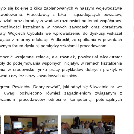
było się kolejne z kilku zaplanowanych w naszym województwie
awodowemu. Pracodawcy z Ełku i sąsiadujących powiatów,
y szkół oraz doradcy zawodowi rozmawiali na temat współpracy.
, możliwości kształcenia w nowych zawodach oraz doradztwa
ty Wojciech Cybulski we wprowadzeniu do dyskusji wskazał
jące z reformy edukacji. Podkreślił, że spotkania w powiatach
ażnym forum dyskusji pomiędzy szkołami i pracodawcami.
cnić wzajemne relacje, ale również, powiedział wicekurator
koły do podejmowania wspólnych inicjatyw w ramach kształcenia
nia w środowisku rynku pracy przykładów dobrych praktyk w
zawodu czy też staży zawodowych uczniów.
resu Powiatów „Dobry zawód”, jaki odbył się 6 kwietnia br. we
użo uwagi poświecono również zagadnieniom związanym z
aniom pracodawców odnośnie kompetencji potencjalnych