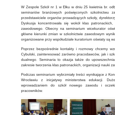
branżowe
Nauki.
W Zespole Szkół nr 1 w Ełku w dniu 25 kwietnia br. od
seminariów branżowych poświęconych szkolnictwu z
w
Trafny
przedstawiciele organów prowadzących szkoły, dyrektorz
powiecie
wybór”
Dyskusja koncentrowała się wokół klas patronackich
zawodowego. Obecny na seminarium wicekurator oświa
działdowskim
–
główne kierunki zmian w szkolnictwie zawodowym wynika
uczniowie
organizowane przy współudziale kuratorium oświaty są w
o
Poprzez bezpośrednie kontakty i rozmowy chcemy wzmo
Cybulski, zainteresować zarówno pracodawców, jak i sz
zawodach
dualnego. Seminaria to okazja także do upowszechnia
zakresie tworzenia klas patronackich, organizacji nauki 
Podczas seminarium wybrzmiały treści wynikające z Kong
Wrocławiu z inicjatywy ministerstwa edukacji. D
wprowadzaniem do szkół nowego zawodu i oczekiw
pracowników.