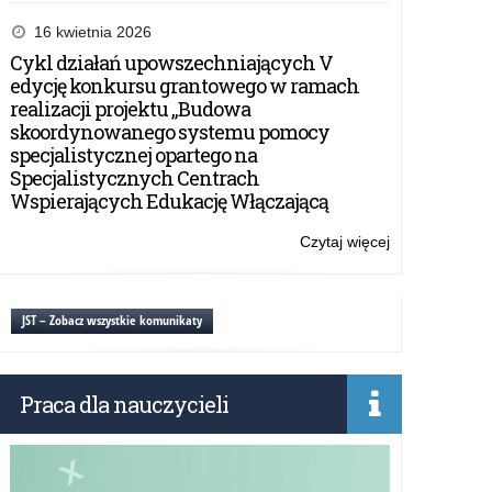
Seminarium
branżowe
16 kwietnia 2026
w
Cykl działań upowszechniających V
Ełku
edycję konkursu grantowego w ramach
realizacji projektu „Budowa
skoordynowanego systemu pomocy
specjalistycznej opartego na
Specjalistycznych Centrach
Wspierających Edukację Włączającą
Czytaj więcej
o:
Seminarium
branżowe
w
JST – Zobacz wszystkie komunikaty
Ełku
Praca dla nauczycieli