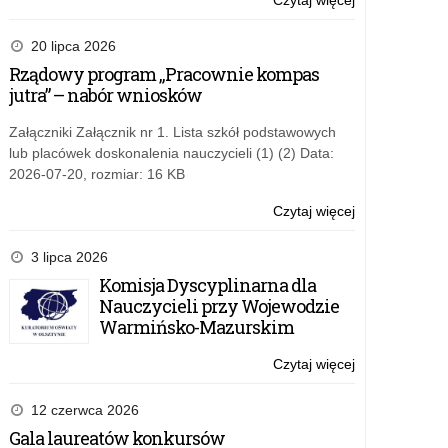
Czytaj więcej
o:
Seminarium
branżowe
20 lipca 2026
w
Rządowy program „Pracownie kompas
Ełku
jutra” – nabór wniosków
Załączniki Załącznik nr 1. Lista szkół podstawowych
lub placówek doskonalenia nauczycieli (1) (2) Data:
2026-07-20, rozmiar: 16 KB
Czytaj więcej
o:
Seminarium
branżowe
3 lipca 2026
w
Komisja Dyscyplinarna dla
Ełku
Nauczycieli przy Wojewodzie
Warmińsko-Mazurskim
Czytaj więcej
o:
Seminarium
branżowe
12 czerwca 2026
w
Gala laureatów konkursów