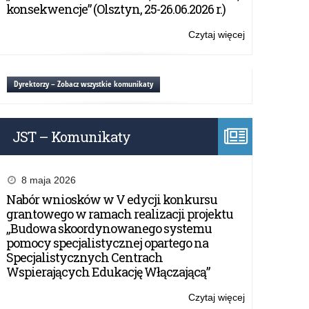
konsekwencje” (Olsztyn, 25-26.06.2026 r.)
Czytaj więcej
o:
Seminarium
branżowe
w
Dyrektorzy – Zobacz wszystkie komunikaty
Ełku
JST – Komunikaty
8 maja 2026
Nabór wniosków w V edycji konkursu
grantowego w ramach realizacji projektu
„Budowa skoordynowanego systemu
pomocy specjalistycznej opartego na
Specjalistycznych Centrach
Wspierających Edukację Włączającą”
Czytaj więcej
o: