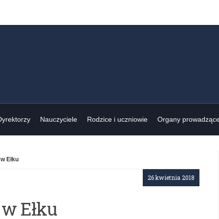
Dyrektorzy
Nauczyciele
Rodzice i uczniowie
Organy prowadząc
w Ełku
26 kwietnia 2018
 w Ełku