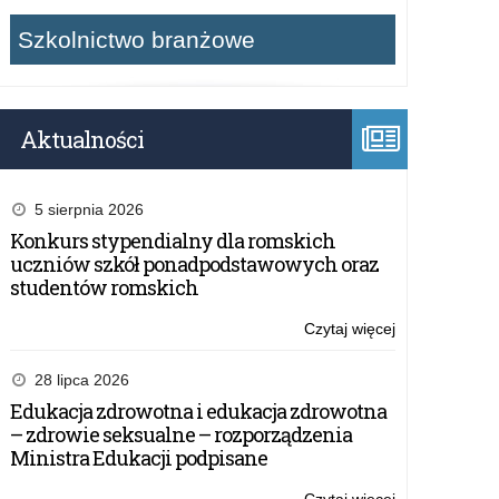
Szkolnictwo branżowe
Aktualności
5 sierpnia 2026
Konkurs stypendialny dla romskich
uczniów szkół ponadpodstawowych oraz
studentów romskich
Czytaj więcej
o:
Seminarium
branżowe
28 lipca 2026
w
Edukacja zdrowotna i edukacja zdrowotna
Ełku
– zdrowie seksualne – rozporządzenia
Ministra Edukacji podpisane