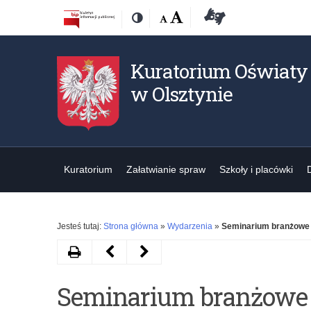
Przejdź
Przejdź
Dostępność
Rozmiar
Domyślna
Wielka
Deklaracja
Kontrast
do
do
czcionki:
dostępności
treśći
nawigacji
Kuratorium Oświaty
w Olsztynie
Kuratorium
Załatwianie spraw
Szkoły i placówki
Jesteś tutaj:
Strona główna
»
Wydarzenia
»
Seminarium branżowe 
Drukuj
Następny
Poprzedni
artykuł
artykuł
Seminarium branżowe
Seminarium
„Dzień