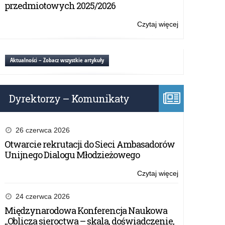
i
przedmiotowych 2025/2026
potomkowie
twórców
Czytaj więcej
o:
niepodległości
Konferencja
pt.
„Dzieci
Aktualności – Zobacz wszystkie artykuły
i
potomkowie
twórców
Dyrektorzy – Komunikaty
niepodległości
26 czerwca 2026
Otwarcie rekrutacji do Sieci Ambasadorów
Unijnego Dialogu Młodzieżowego
Czytaj więcej
o:
Konferencja
pt.
24 czerwca 2026
„Dzieci
Międzynarodowa Konferencja Naukowa
i
„Oblicza sieroctwa – skala, doświadczenie,