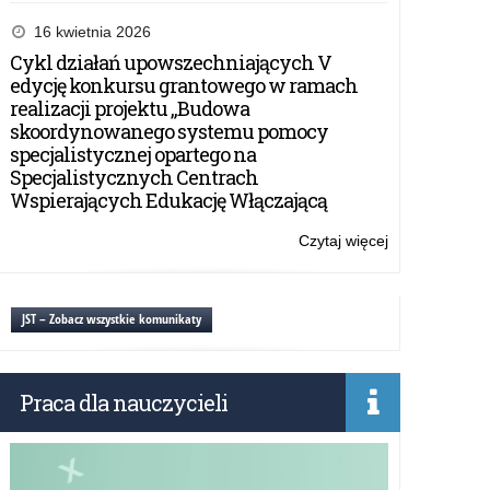
Konferencja
pt.
16 kwietnia 2026
„Dzieci
Cykl działań upowszechniających V
i
edycję konkursu grantowego w ramach
potomkowie
realizacji projektu „Budowa
twórców
skoordynowanego systemu pomocy
niepodległości
specjalistycznej opartego na
Specjalistycznych Centrach
Wspierających Edukację Włączającą
Czytaj więcej
o:
Konferencja
pt.
„Dzieci
JST – Zobacz wszystkie komunikaty
i
potomkowie
twórców
Praca dla nauczycieli
niepodległości