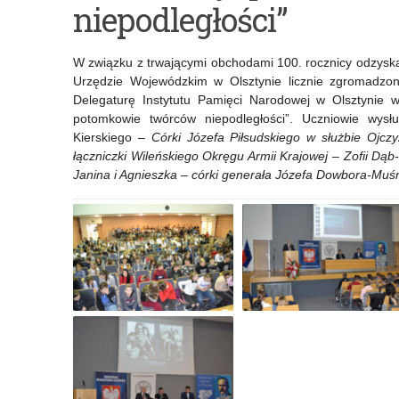
niepodległości”
w
Certyfikatu
drugim
„Szkoła
W związku z trwającymi obchodami 100. rocznicy odzyskan
roku
Wierna
Urzędzie Wojewódzkim w Olsztynie licznie zgromadzona
Delegaturę Instytutu Pamięci Narodowej w Olsztynie w
wdrożonej
Dziedzictwu”
potomkowie twórców niepodległości”. Uczniowie wysł
reformy
Kierskiego –
Córki Józefa Piłsudskiego w służbie Ojcz
łączniczki Wileńskiego Okręgu Armii Krajowej – Zofii Dąb
edukacji
Janina i Agnieszka – córki generała Józefa Dowbora-Muśn