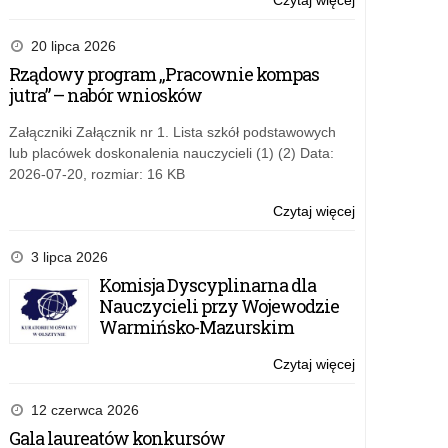
Czytaj więcej
o:
Konferencja
pt.
20 lipca 2026
„Dzieci
Rządowy program „Pracownie kompas
i
jutra” – nabór wniosków
potomkowie
twórców
Załączniki Załącznik nr 1. Lista szkół podstawowych
niepodległości
lub placówek doskonalenia nauczycieli (1) (2) Data:
2026-07-20, rozmiar: 16 KB
Czytaj więcej
o:
Konferencja
pt.
3 lipca 2026
„Dzieci
Komisja Dyscyplinarna dla
i
Nauczycieli przy Wojewodzie
potomkowie
Warmińsko-Mazurskim
twórców
niepodległości
Czytaj więcej
o:
Konferencja
pt.
12 czerwca 2026
„Dzieci
Gala laureatów konkursów