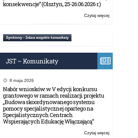
potomkowie
konsekwencje” (Olsztyn, 25-26.06.2026 r.)
twórców
niepodległości
Czytaj więcej
o:
Konferencja
pt.
„Dzieci
Dyrektorzy – Zobacz wszystkie komunikaty
i
potomkowie
twórców
JST – Komunikaty
niepodległości
8 maja 2026
Nabór wniosków w V edycji konkursu
grantowego w ramach realizacji projektu
„Budowa skoordynowanego systemu
pomocy specjalistycznej opartego na
Specjalistycznych Centrach
Wspierających Edukację Włączającą”
Czytaj więcej
o: