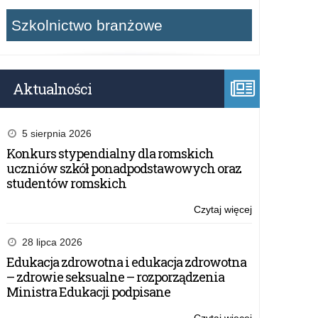
Szkolnictwo branżowe
Aktualności
5 sierpnia 2026
Konkurs stypendialny dla romskich
uczniów szkół ponadpodstawowych oraz
studentów romskich
Czytaj więcej
o:
Konferencja
pt.
28 lipca 2026
„Dzieci
Edukacja zdrowotna i edukacja zdrowotna
i
– zdrowie seksualne – rozporządzenia
potomkowie
Ministra Edukacji podpisane
twórców
niepodległości