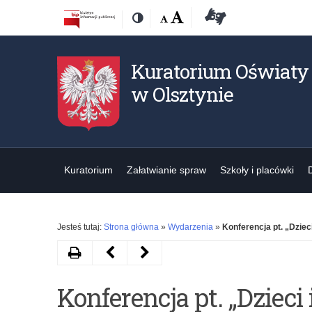
Przejdź
Przejdź
Dostępność
Rozmiar
Domyślna
Wielka
Deklaracja
Kontrast
do
do
czcionki:
dostępności
treśći
nawigacji
Kuratorium Oświaty
w Olsztynie
Kuratorium
Załatwianie spraw
Szkoły i placówki
Jesteś tutaj:
Strona główna
»
Wydarzenia
»
Konferencja pt. „Dziec
Drukuj
Następny
Poprzedni
artykuł
artykuł
Konferencja pt. „Dziec
Szkoła
Wręczenie