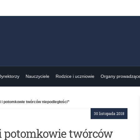
Dyrektorzy
Nauczyciele
Rodzice i uczniowie
Organy prowadząc
i i potomkowie twórców niepodległości”
30 listopada 2018
i i potomkowie twórców