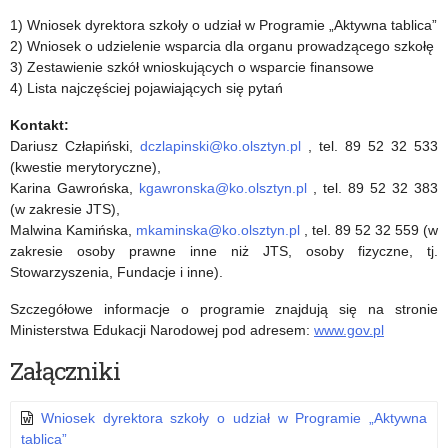
1) Wniosek dyrektora szkoły o udział w Programie „Aktywna tablica”
2) Wniosek o udzielenie wsparcia dla organu prowadzącego szkołę
3) Zestawienie szkół wnioskujących o wsparcie finansowe
4) Lista najczęściej pojawiających się pytań
Kontakt:
Dariusz Człapiński,
dczlapinski@ko.olsztyn.pl
, tel. 89 52 32 533
(kwestie merytoryczne),
Karina Gawrońska,
kgawronska@ko.olsztyn.pl
, tel. 89 52 32 383
(w zakresie JTS),
Malwina Kamińska,
mkaminska@ko.olsztyn.pl
, tel. 89 52 32 559 (w
zakresie osoby prawne inne niż JTS, osoby fizyczne, tj.
Stowarzyszenia, Fundacje i inne).
Szczegółowe informacje o programie znajdują się na stronie
Ministerstwa Edukacji Narodowej pod adresem:
www.gov.pl
Załączniki
Wniosek dyrektora szkoły o udział w Programie „Aktywna
tablica”