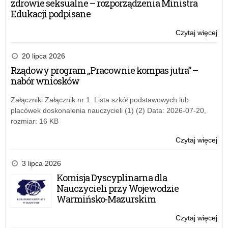
zdrowie seksualne – rozporządzenia Ministra
–
Edukacji podpisane
na
wn
Czytaj więcej
o:
w
Rz
20
pr
20 lipca 2026
rok
„A
Rządowy program „Pracownie kompas jutra” –
tab
nabór wniosków
–
na
Załączniki Załącznik nr 1. Lista szkół podstawowych lub
wn
placówek doskonalenia nauczycieli (1) (2) Data: 2026-07-20,
w
rozmiar: 16 KB
20
rok
Czytaj więcej
o:
Rz
pr
3 lipca 2026
„A
Komisja Dyscyplinarna dla
tab
Nauczycieli przy Wojewodzie
–
Warmińsko-Mazurskim
na
wn
Czytaj więcej
o:
w