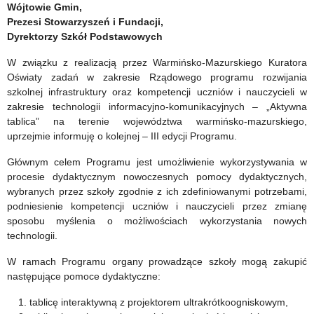
w
dla
Wójtowie Gmin,
Prezesi Stowarzyszeń i Fundacji,
domu”
uczniów
Dyrektorzy Szkół Podstawowych
–
szkół
W związku z realizacją przez Warmińsko-Mazurskiego Kuratora
nabór
podstawowych
Oświaty zadań w zakresie Rządowego programu rozwijania
szkolnej infrastruktury oraz kompetencji uczniów i nauczycieli w
wniosków
pt.:
zakresie technologii informacyjno-komunikacyjnych – „Aktywna
tablica” na terenie województwa warmińsko-mazurskiego,
2019
„Tu
uprzejmie informuję o kolejnej – III edycji Programu.
powstała
Głównym celem Programu jest umożliwienie wykorzystywania w
Polska
procesie dydaktycznym nowoczesnych pomocy dydaktycznych,
wybranych przez szkoły zgodnie z ich zdefiniowanymi potrzebami,
–
podniesienie kompetencji uczniów i nauczycieli przez zmianę
Szlak
sposobu myślenia o możliwościach wykorzystania nowych
technologii.
Piastowski.
W ramach Programu organy prowadzące szkoły mogą zakupić
Zacznijmy
następujące pomoce dydaktyczne:
od
tablicę interaktywną z projektorem ultrakrótkoogniskowym,