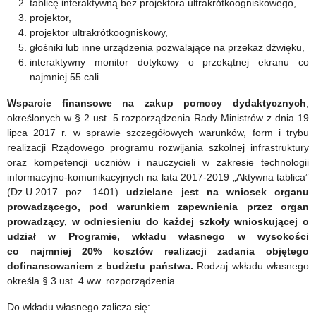
początku”
tablicę interaktywną bez projektora ultrakrótkoogniskowego,
projektor,
projektor ultrakrótkoogniskowy,
głośniki lub inne urządzenia pozwalające na przekaz dźwięku,
interaktywny monitor dotykowy o przekątnej ekranu co
najmniej 55 cali.
Wsparcie finansowe na zakup pomocy dydaktycznych
,
określonych w § 2 ust. 5 rozporządzenia Rady Ministrów z dnia 19
lipca 2017 r. w sprawie szczegółowych warunków, form i trybu
realizacji Rządowego programu rozwijania szkolnej infrastruktury
oraz kompetencji uczniów i nauczycieli w zakresie technologii
informacyjno-komunikacyjnych na lata 2017-2019 „Aktywna tablica”
(Dz.U.2017 poz. 1401)
udzielane jest na wniosek organu
prowadzącego, pod warunkiem zapewnienia przez organ
prowadzący, w odniesieniu do każdej szkoły wnioskującej o
udział w Programie, wkładu własnego w wysokości
co najmniej 20% kosztów realizacji zadania objętego
dofinansowaniem z budżetu państwa.
Rodzaj wkładu własnego
określa § 3 ust. 4 ww. rozporządzenia
Do wkładu własnego zalicza się: