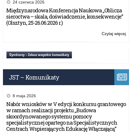
pr
24 czerwca 2026
„A
Międzynarodowa Konferencja Naukowa „Oblicza
tab
sieroctwa – skala, doświadczenie, konsekwencje”
–
(Olsztyn, 25-26.06.2026 r.)
na
wn
Czytaj więcej
o:
w
Rz
20
pr
rok
„A
Dyrektorzy – Zobacz wszystkie komunikaty
tab
–
na
JST – Komunikaty
wn
w
20
rok
8 maja 2026
Nabór wniosków w V edycji konkursu grantowego
w ramach realizacji projektu „Budowa
skoordynowanego systemu pomocy
specjalistycznej opartego na Specjalistycznych
Centrach Wspierających Edukację Włączającą”