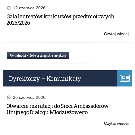
Rz
20
pr
12 czerwca 2026
rok
„A
Gala laureatów konkursów przedmiotowych
tab
2025/2026
–
na
Czytaj więcej
o:
wn
Rz
w
pr
20
„A
Aktualności – Zobacz wszystkie artykuły
rok
tab
–
na
Dyrektorzy – Komunikaty
wn
w
20
rok
26 czerwca 2026
Otwarcie rekrutacji do Sieci Ambasadorów
Unijnego Dialogu Młodzieżowego
Czytaj więcej
o:
Rz