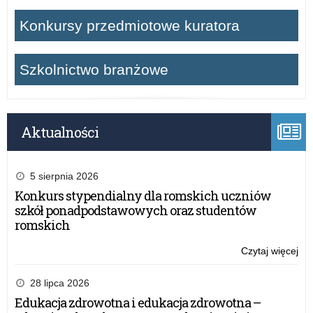
Konkursy przedmiotowe kuratora
Szkolnictwo branżowe
Aktualności
5 sierpnia 2026
Konkurs stypendialny dla romskich uczniów
szkół ponadpodstawowych oraz studentów
romskich
Czytaj więcej
o:
Rz
pr
28 lipca 2026
„A
Edukacja zdrowotna i edukacja zdrowotna –
tab