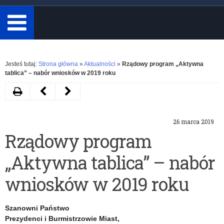
minimum
3
znaki.
Rozwiń
Jesteś tutaj:
Strona główna
»
Aktualności
»
Rządowy program „Aktywna
tablica” – nabór wniosków w 2019 roku
Drukuj
Następny
Poprzedni
artykuł
artykuł
26 marca 2019
Rządowy
Zaproszenie
Rządowy program
Program
do
„Aktywna tablica” – nabór
„Posiłek
udziału
w
w
wniosków w 2019 roku
szkole
ogólnopolskim
Szanowni Państwo
i
konkursie
Prezydenci i Burmistrzowie Miast,