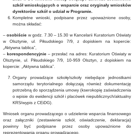
szkół wnioskujących o wsparcie oraz oryginały wniosków
dyrektorów szkół o udział w Programie.
Kompletne wnioski, podpisane przez upoważnione osoby,
można składać:
–
osobiście
w godz. 7.30 – 15.30 w Kancelarii Kuratorium Oświaty
w Olsztynie, ul. Piłsudskiego 7/9, z dopiskiem na kopercie:
„Aktywna tablica”,
–
korespondencyjnie
– przesłać na adres: Kuratorium Oświaty w
Olsztynie, ul. Piłsudskiego 7/9, 10-959 Olsztyn, z dopiskiem na
kopercie: „Aktywna tablica”.
Organy prowadzące szkołę/szkoły niebędące jednostkami
samorządu terytorialnego dołączają również dokumentację
potrzebną do sporządzenia umowy (kserokopię zaświadczenia
o wpisie do ewidencji szkół i placówek niepublicznych/aktualny
KRS/wypis z CEiDG).
Wniosek organu prowadzącego o udzielenie wsparcia finansowego
oraz załączniki (zestawienie szkół, oświadczenie, deklaracja)
powinny być podpisane przez osoby upoważnione do
reprezentowania organu prowadzącego.