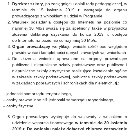
Dyrektor szkoły
, po zasięgnięciu opinii rady pedagogicznej, w
terminie do 15 kwietnia 2019 r. występuje do organu
prowadzącego z wnioskiem o udział w Programie.
Warunek posiadania dostępu do Internetu na poziomie co
najmniej 30 Mb/s uważa się za spełniony, także w przypadku
złożenia deklaracji uzyskania do końca 2019 r. dostępu
do Internetu na poziomie co najmniej 30 Mb/s.
Organ prowadzący
weryfikuje wnioski szkół pod względem
prawidłowości i kompletności danych zawartych we wnioskach.
Do złożenia wniosku uprawnione są organy prowadzące
publiczne i niepubliczne szkoły podstawowe oraz publiczne i
niepubliczne szkoły artystyczne realizujące kształcenie ogólne
w zakresie szkoły podstawowej, publiczne szkoły podstawowe
w zakładach poprawczych i schroniskach dla nieletnich, tj.:
– jednostki samorządu terytorialnego,
– osoby prawne inne niż jednostki samorządu terytorialnego,
– osoby fizyczne.
Organ prowadzący występuje do wojewody z wnioskiem o
udzielenie wsparcia finansowego
w terminie do 30 kwietnia
2019 r. Do wniosku należy dołączyć zbiorcze zestawienie