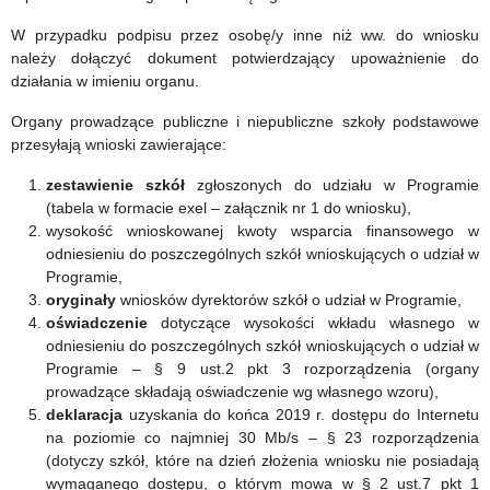
W przypadku podpisu przez osobę/y inne niż ww. do wniosku
należy dołączyć dokument potwierdzający upoważnienie do
działania w imieniu organu.
Organy prowadzące publiczne i niepubliczne szkoły podstawowe
przesyłają wnioski zawierające:
zestawienie szkół
zgłoszonych do udziału w Programie
(tabela w formacie exel – załącznik nr 1 do wniosku),
wysokość wnioskowanej kwoty wsparcia finansowego w
odniesieniu do poszczególnych szkół wnioskujących o udział w
Programie,
oryginały
wniosków dyrektorów szkół o udział w Programie,
oświadczenie
dotyczące wysokości wkładu własnego w
odniesieniu do poszczególnych szkół wnioskujących o udział w
Programie – § 9 ust.2 pkt 3 rozporządzenia (organy
prowadzące składają oświadczenie wg własnego wzoru),
deklaracja
uzyskania do końca 2019 r. dostępu do Internetu
na poziomie co najmniej 30 Mb/s – § 23 rozporządzenia
(dotyczy szkół, które na dzień złożenia wniosku nie posiadają
wymaganego dostępu, o którym mowa w § 2 ust.7 pkt 1