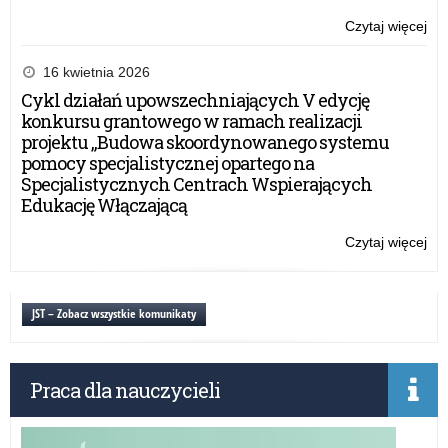
Czytaj więcej
o:
Rz
pr
16 kwietnia 2026
„A
Cykl działań upowszechniających V edycję
tab
konkursu grantowego w ramach realizacji
–
projektu „Budowa skoordynowanego systemu
na
pomocy specjalistycznej opartego na
wn
Specjalistycznych Centrach Wspierających
w
Edukację Włączającą
20
rok
Czytaj więcej
o:
Rz
pr
„A
JST – Zobacz wszystkie komunikaty
tab
–
na
Praca dla nauczycieli
wn
w
20