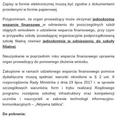
Zapisy w formie elektronicznej muszą być zgodne z dokumentami
przesłanymi w formie papierowej.
Przypominam, że organ prowadzący może otrzymać
jednokrotne
wsparcie finansowe
w odniesieniu do poszczególnych szkół
objętych wnioskiem o udzielenie wsparcia finansowego, przy czym
w przypadku szkoły posiadającej organizacyjnie podporządkowaną
szkołę filialną również
jednokrotnie w odniesieniu do szkoły
filialnej
.
Nieuzyskanie w poprzednim roku wsparcia finansowego uprawnia
organ prowadzący do ponownego złożenia wniosku.
Zakupione w ramach udzielonego wsparcia finansowego pomoce
dydaktyczne muszą spełniać warunki określone w § 2 ust. 6
rozporządzenia Rady Ministrów z dnia 19 lipca 2017 r. w sprawie
szczegółowych warunków, form i trybu realizacji Rządowego
programu rozwijania szkolnej infrastruktury oraz kompetencji
uczniów i nauczycieli w zakresie technologii informacyjno-
komunikacyjnych – „Aktywna tablica”.
Do pobrania: