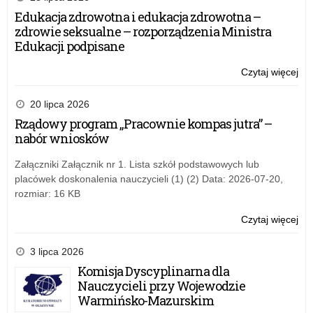
pla
Edukacja zdrowotna i edukacja zdrowotna –
z
zdrowie seksualne – rozporządzenia Ministra
cyk
Edukacji podpisane
„Ja
–
Czytaj więcej
o:
Ty
Ogó
–
ko
20 lipca 2026
My
pla
Rządowy program „Pracownie kompas jutra” –
Ob
z
nabór wniosków
Eu
cyk
„Ja
Załączniki Załącznik nr 1. Lista szkół podstawowych lub
–
placówek doskonalenia nauczycieli (1) (2) Data: 2026-07-20,
Ty
rozmiar: 16 KB
–
My
Czytaj więcej
o:
Ob
Ogó
Eu
ko
3 lipca 2026
pla
Komisja Dyscyplinarna dla
z
Nauczycieli przy Wojewodzie
cyk
Warmińsko-Mazurskim
„Ja