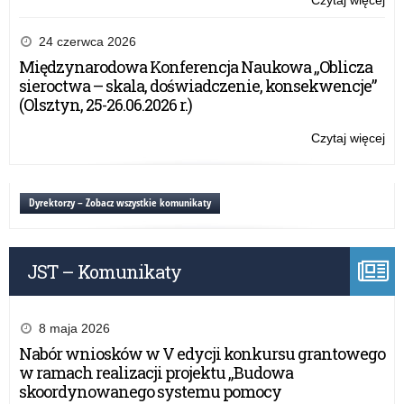
Czytaj więcej
o:
Ogó
ko
24 czerwca 2026
pla
Międzynarodowa Konferencja Naukowa „Oblicza
z
sieroctwa – skala, doświadczenie, konsekwencje”
cyk
(Olsztyn, 25-26.06.2026 r.)
„Ja
–
Czytaj więcej
o:
Ty
Ogó
–
ko
My
pla
Dyrektorzy – Zobacz wszystkie komunikaty
Ob
z
Eu
cyk
„Ja
JST – Komunikaty
–
Ty
–
My
8 maja 2026
Ob
Nabór wniosków w V edycji konkursu grantowego
Eu
w ramach realizacji projektu „Budowa
skoordynowanego systemu pomocy