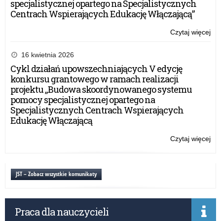
specjalistycznej opartego na Specjalistycznych
Centrach Wspierających Edukację Włączającą”
Czytaj więcej
o:
Ogó
ko
16 kwietnia 2026
pla
Cykl działań upowszechniających V edycję
z
konkursu grantowego w ramach realizacji
cyk
projektu „Budowa skoordynowanego systemu
„Ja
pomocy specjalistycznej opartego na
–
Specjalistycznych Centrach Wspierających
Ty
Edukację Włączającą
–
My
Czytaj więcej
o:
Ob
Ogó
Eu
ko
pla
JST – Zobacz wszystkie komunikaty
z
cyk
„Ja
Praca dla nauczycieli
–