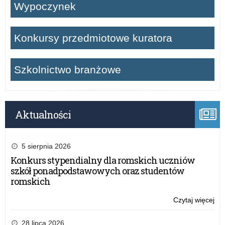
Wypoczynek
Konkursy przedmiotowe kuratora
Szkolnictwo branżowe
Aktualności
5 sierpnia 2026
Konkurs stypendialny dla romskich uczniów
szkół ponadpodstawowych oraz studentów
romskich
Czytaj więcej
o:
Ogó
ko
28 lipca 2026