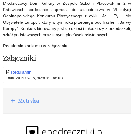
Słowianin”
Młodzieżowy Dom Kultury w Zespole Szkół i Placówek nr 2 w
Katowicach serdecznie zaprasza do uczestnictwa w VI edycji
–
Ogólnopolskiego Konkursu Plastycznego z cyklu „Ja – Ty – My
sukces
Obywatele Europy”, który w tym roku przebiega pod hasłem „Barwy
Europy”. Konkurs kierowany jest do dzieci i młodzieży z przedszkoli,
naszej
szkół podstawowych oraz innych placówek oświatowych.
uczennicy
Regulamin konkursu w załączeniu.
Załączniki
Regulamin
Data: 2019-04-15, rozmiar: 188 KB
R
Metryka
o
z
w
i
ń