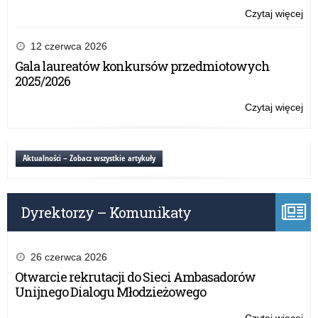
–
Czytaj więcej
o:
Ty
Ogó
–
ko
12 czerwca 2026
My
pla
Gala laureatów konkursów przedmiotowych
Ob
z
2025/2026
Eu
cyk
„Ja
Czytaj więcej
o:
–
Ogó
Ty
ko
–
pla
Aktualności – Zobacz wszystkie artykuły
My
z
Ob
cyk
Eu
„Ja
Dyrektorzy – Komunikaty
–
Ty
–
My
26 czerwca 2026
Ob
Otwarcie rekrutacji do Sieci Ambasadorów
Eu
Unijnego Dialogu Młodzieżowego