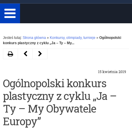
minimum
3
znaki.
Rozwiń
Jesteś tutaj:
Strona główna
»
Konkursy, olimpiady, turnieje
»
Ogólnopolski
konkurs plastyczny z cyklu „Ja – Ty – My...
Drukuj
Następny
Poprzedni
artykuł
artykuł
15 kwietnia 2019
Gala
I
Ogólnopolski konkurs
finałowa
edycja
plastyczny z cyklu „Ja –
10.
konkursu
edycji
„Anioł
Ty – My Obywatele
konkursu
Młodzieży
Europy”
„Papież
2019”