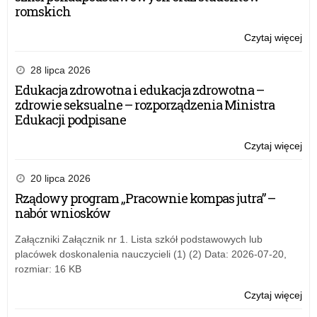
romskich
Czytaj więcej
o:
Ga
fin
28 lipca 2026
10.
Edukacja zdrowotna i edukacja zdrowotna –
edy
zdrowie seksualne – rozporządzenia Ministra
ko
Edukacji podpisane
„Pa
Sło
Czytaj więcej
o:
–
Ga
su
fin
20 lipca 2026
nas
10.
Rządowy program „Pracownie kompas jutra” –
ucz
edy
nabór wniosków
ko
„Pa
Załączniki Załącznik nr 1. Lista szkół podstawowych lub
Sło
placówek doskonalenia nauczycieli (1) (2) Data: 2026-07-20,
–
rozmiar: 16 KB
su
nas
Czytaj więcej
o:
ucz
Ga