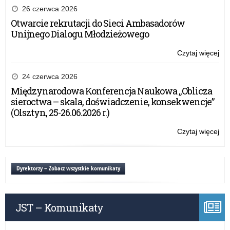
nas
26 czerwca 2026
ucz
Otwarcie rekrutacji do Sieci Ambasadorów
Unijnego Dialogu Młodzieżowego
Czytaj więcej
o:
Ga
fin
24 czerwca 2026
10.
Międzynarodowa Konferencja Naukowa „Oblicza
edy
sieroctwa – skala, doświadczenie, konsekwencje”
ko
(Olsztyn, 25-26.06.2026 r.)
„Pa
Sło
Czytaj więcej
o:
–
Ga
su
fin
nas
10.
Dyrektorzy – Zobacz wszystkie komunikaty
ucz
edy
ko
„Pa
JST – Komunikaty
Sło
–
su