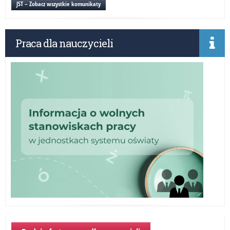
JST – Zobacz wszystkie komunikaty
edy
ko
„Pa
Praca dla nauczycieli
Sło
–
su
nas
ucz