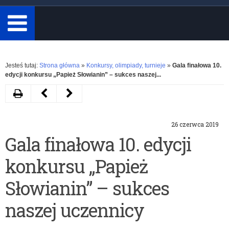
minimum
3
znaki.
Rozwiń
Jesteś tutaj:
Strona główna
»
Konkursy, olimpiady, turnieje
»
Gala finałowa 10.
edycji konkursu „Papież Słowianin” – sukces naszej...
Drukuj
Następny
Poprzedni
artykuł
artykuł
26 czerwca 2019
Konkurs
Ogólnopolski
Gala finałowa 10. edycji
,,Fizyczne
konkurs
konkursu „Papież
Ścieżki”
plastyczny
oraz
z
Słowianin” – sukces
program
cyklu
naszej uczennicy
,,Detektory
„Ja