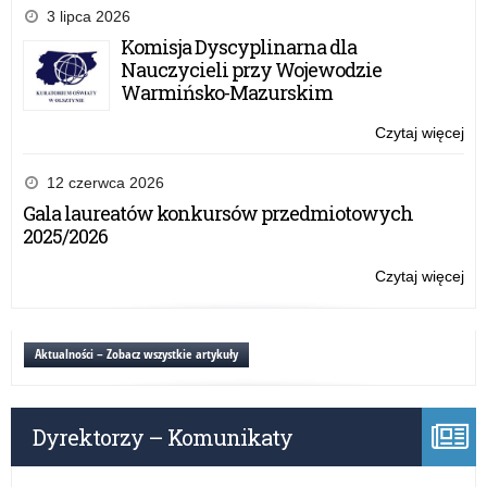
fin
3 lipca 2026
10.
Komisja Dyscyplinarna dla
edy
Nauczycieli przy Wojewodzie
ko
Warmińsko-Mazurskim
„Pa
Sło
Czytaj więcej
o:
–
Ga
su
fin
12 czerwca 2026
nas
10.
Gala laureatów konkursów przedmiotowych
ucz
edy
2025/2026
ko
„Pa
Czytaj więcej
o:
Sło
Ga
–
fin
su
10.
Aktualności – Zobacz wszystkie artykuły
nas
edy
ucz
ko
„Pa
Dyrektorzy – Komunikaty
Sło
–
su