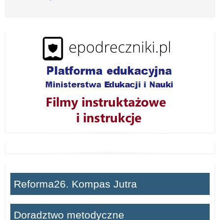
o
z
w
i
ń
Reforma26. Kompas Jutra
Doradztwo metodyczne