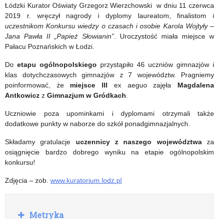
dla
–
Łódzki Kurator Oświaty Grzegorz Wierzchowski w dniu 11 czerwca
2019 r. wręczył nagrody i dyplomy laureatom, finalistom i
szkół”
Ty
uczestnikom Konkursu wiedzy o czasach i osobie Karola Wojtyły –
–
Jana Pawła II „Papież Słowianin”
. Uroczystość miała miejsce w
Pałacu Poznańskich w Łodzi.
My
Do
etapu ogólnopolskiego
przystąpiło 46 uczniów gimnazjów i
Obywatele
klas dotychczasowych gimnazjów z 7 województw. Pragniemy
poinformować, że
Europy”
miejsce III
ex aeguo zajęła
Magdalena
Antkowicz
z
Gimnazjum w Gródkach
.
Uczniowie poza upominkami i dyplomami otrzymali także
dodatkowe punkty w naborze do szkół ponadgimnazjalnych.
Składamy gratulacje
uczennicy z naszego województwa
za
osiągnięcie bardzo dobrego wyniku na etapie ogólnopolskim
konkursu!
Zdjęcia – zob.
www.kuratorium.lodz.pl
R
Metryka