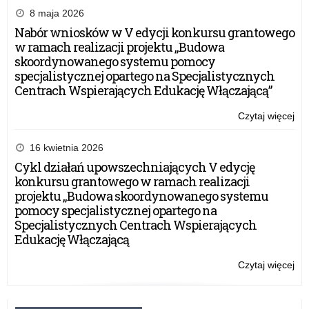
nas
8 maja 2026
ucz
Nabór wniosków w V edycji konkursu grantowego
w ramach realizacji projektu „Budowa
skoordynowanego systemu pomocy
specjalistycznej opartego na Specjalistycznych
Centrach Wspierających Edukację Włączającą”
Czytaj więcej
o:
Ga
fin
16 kwietnia 2026
10.
Cykl działań upowszechniających V edycję
edy
konkursu grantowego w ramach realizacji
ko
projektu „Budowa skoordynowanego systemu
„Pa
pomocy specjalistycznej opartego na
Sło
Specjalistycznych Centrach Wspierających
–
Edukację Włączającą
su
nas
Czytaj więcej
o:
ucz
Ga
fin
10.