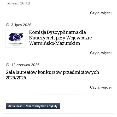
rozmiar: 16 KB
Czytaj więcej
o:
XX
Fe
3 lipca 2026
Int
Komisja Dyscyplinarna dla
„J
Nauczycieli przy Wojewodzie
RA
Warmińsko-Mazurskim
Czytaj więcej
o:
XX
Fe
12 czerwca 2026
Int
Gala laureatów konkursów przedmiotowych
„J
2025/2026
RA
Czytaj więcej
o:
XX
Fe
Int
Aktualności – Zobacz wszystkie artykuły
„J
RA