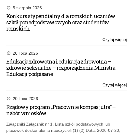
5 sierpnia 2026
Konkurs stypendialny dla romskich uczniów
szkół ponadpodstawowych oraz studentów
romskich
Czytaj więcej
o:
XX
Fe
28 lipca 2026
Int
Edukacja zdrowotna i edukacja zdrowotna –
„J
zdrowie seksualne – rozporządzenia Ministra
RA
Edukacji podpisane
Czytaj więcej
o:
XX
Fe
20 lipca 2026
Int
Rządowy program „Pracownie kompas jutra” –
„J
nabór wniosków
RA
Załączniki Załącznik nr 1. Lista szkół podstawowych lub
placówek doskonalenia nauczycieli (1) (2) Data: 2026-07-20,