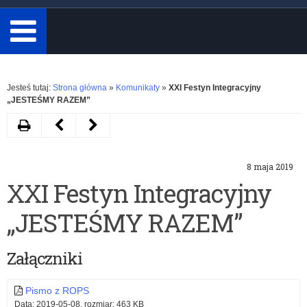
minimum
3
znaki.
Rozwiń
Jesteś tutaj:
Strona główna
»
Komunikaty
»
XXI Festyn Integracyjny
„JESTEŚMY RAZEM”
Drukuj
Następny
Poprzedni
artykuł
artykuł
8 maja 2019
Pismo
Piramida
XXI Festyn Integracyjny
WMKO
Zdrowego
„JESTEŚMY RAZEM”
dotyczące
Żywienia
bezpieczeństwa
Załączniki
Pismo z ROPS
Data: 2019-05-08, rozmiar: 463 KB