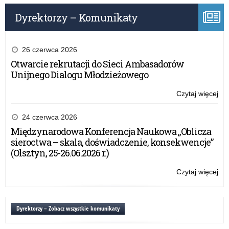
Dyrektorzy – Komunikaty
26 czerwca 2026
Otwarcie rekrutacji do Sieci Ambasadorów
Unijnego Dialogu Młodzieżowego
Czytaj więcej
o:
XX
Fe
24 czerwca 2026
Int
Międzynarodowa Konferencja Naukowa „Oblicza
„J
sieroctwa – skala, doświadczenie, konsekwencje”
RA
(Olsztyn, 25-26.06.2026 r.)
Czytaj więcej
o:
XX
Fe
Int
Dyrektorzy – Zobacz wszystkie komunikaty
„J
RA