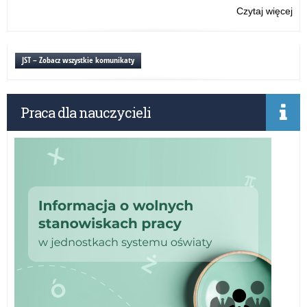
Czytaj więcej
o:
XX
Fe
Int
JST – Zobacz wszystkie komunikaty
„J
RA
Praca dla nauczycieli