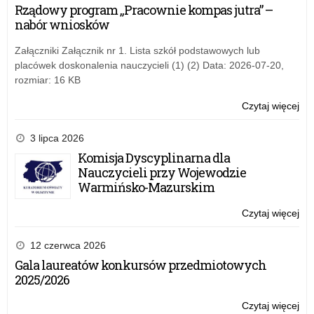
dzi
Rządowy program „Pracownie kompas jutra” –
pro
inn
nabór wniosków
na
i
wy
Załączniki Załącznik nr 1. Lista szkół podstawowych lub
tec
placówek doskonalenia nauczycieli (1) (2) Data: 2026-07-20,
inf
rozmiar: 16 KB
ko
w
Czytaj więcej
o:
pro
Mo
na
pr
3 lipca 2026
dzi
Komisja Dyscyplinarna dla
inn
Nauczycieli przy Wojewodzie
i
Warmińsko-Mazurskim
wy
tec
Czytaj więcej
o:
inf
Mo
ko
pr
12 czerwca 2026
w
dzi
Gala laureatów konkursów przedmiotowych
pro
inn
2025/2026
na
i
wy
Czytaj więcej
o: