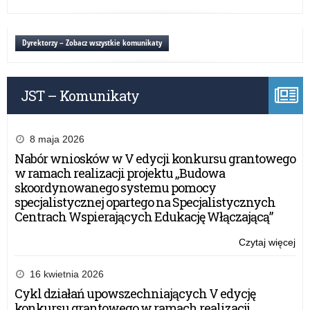
inf
Mo
ko
pr
w
dzi
Dyrektorzy – Zobacz wszystkie komunikaty
pro
inn
na
i
wy
JST – Komunikaty
tec
inf
ko
w
8 maja 2026
pro
Nabór wniosków w V edycji konkursu grantowego
na
w ramach realizacji projektu „Budowa
skoordynowanego systemu pomocy
specjalistycznej opartego na Specjalistycznych
Centrach Wspierających Edukację Włączającą”
Czytaj więcej
o:
Mo
pr
16 kwietnia 2026
dzi
Cykl działań upowszechniających V edycję
inn
konkursu grantowego w ramach realizacji