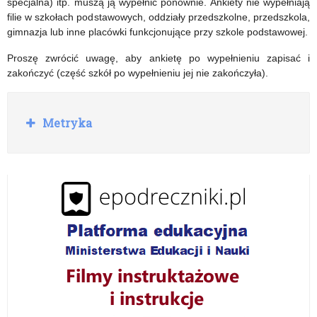
specjalna) itp. muszą ją wypełnić ponownie. Ankiety nie wypełniają
filie w szkołach podstawowych, oddziały przedszkolne, przedszkola,
gimnazja lub inne placówki funkcjonujące przy szkole podstawowej.
Proszę zwrócić uwagę, aby ankietę po wypełnieniu zapisać i
zakończyć (część szkół po wypełnieniu jej nie zakończyła).
R
Metryka
o
z
w
i
ń