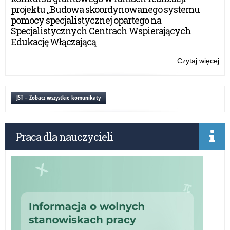
i
projektu „Budowa skoordynowanego systemu
wy
pomocy specjalistycznej opartego na
tec
Specjalistycznych Centrach Wspierających
inf
Edukację Włączającą
ko
w
Czytaj więcej
o:
pro
Mo
na
pr
dzi
JST – Zobacz wszystkie komunikaty
inn
i
wy
Praca dla nauczycieli
tec
inf
ko
w
pro
na