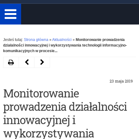
minimum
3
znaki.
Rozwiń
Jesteś tutaj:
Strona główna
»
Aktualności
»
Monitorowanie prowadzenia
działalności innowacyjnej i wykorzystywania technologii informacyjno-
komunikacyjnych w procesie...
Drukuj
Następny
Poprzedni
artykuł
artykuł
23 maja 2019
II
Monitorowanie
Monitorowanie
Warmińsko-
realizacji
prowadzenia działalności
Mazurska
podstawy
Konferencja
programowej
innowacyjnej i
Rad
w
wykorzystywania
Rodziców
roku