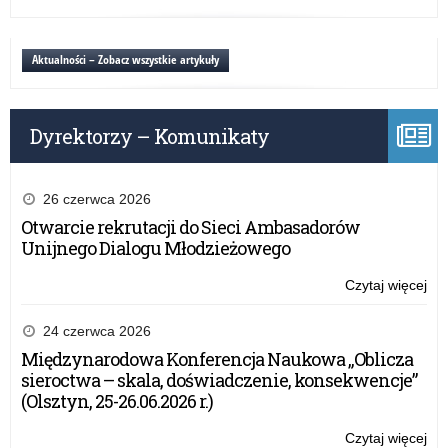
tec
Mo
inf
pr
ko
dzi
Aktualności – Zobacz wszystkie artykuły
w
inn
pro
i
na
wy
Dyrektorzy – Komunikaty
tec
inf
ko
w
26 czerwca 2026
pro
Otwarcie rekrutacji do Sieci Ambasadorów
na
Unijnego Dialogu Młodzieżowego
Czytaj więcej
o:
Mo
pr
24 czerwca 2026
dzi
Międzynarodowa Konferencja Naukowa „Oblicza
inn
sieroctwa – skala, doświadczenie, konsekwencje”
i
(Olsztyn, 25-26.06.2026 r.)
wy
tec
Czytaj więcej
o: