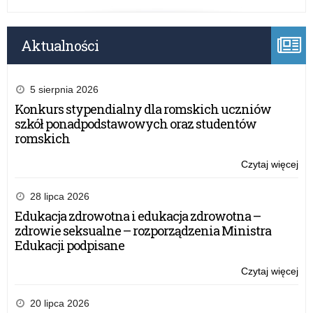
Aktualności
5 sierpnia 2026
Konkurs stypendialny dla romskich uczniów
szkół ponadpodstawowych oraz studentów
romskich
Czytaj więcej
o:
Mo
pr
28 lipca 2026
dzi
Edukacja zdrowotna i edukacja zdrowotna –
inn
zdrowie seksualne – rozporządzenia Ministra
i
Edukacji podpisane
wy
tec
Czytaj więcej
o:
inf
Mo
ko
pr
20 lipca 2026
w