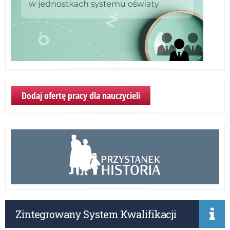
Dodaj ofertę pracy dla nauczycieli
Zintegrowany System Kwalifikacji