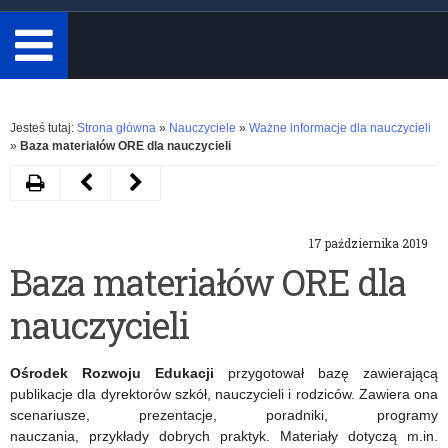
minimum
3
znaki.
Rozwiń
Jesteś tutaj:
Strona główna
»
Nauczyciele
»
Ważne informacje dla nauczycieli
»
Baza materiałów ORE dla nauczycieli
Drukuj
Następny
Poprzedni
artykuł
artykuł
17 października 2019
Zintegrowana
Festiwal
Baza materiałów ORE dla
Platforma
Orkiestr
nauczycieli
Edukacyjna
w
dostępna
Mundurach
Ośrodek Rozwoju Edukacji
przygotował bazę zawierającą
dla
–
publikacje dla dyrektorów szkół, nauczycieli i rodziców. Zawiera ona
scenariusze, prezentacje, poradniki, programy
nauczycieli
20.
nauczania, przykłady dobrych praktyk. Materiały dotyczą m.in.