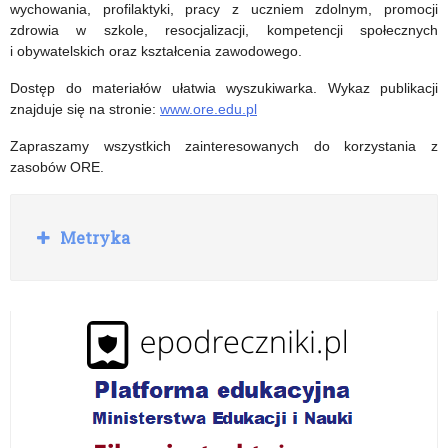
rocznica
wychowania, profilaktyki, pracy z uczniem zdolnym, promocji
zdrowia w szkole, resocjalizacji, kompetencji społecznych
wstąpienia
i obywatelskich oraz kształcenia zawodowego.
Polski
Dostęp do materiałów ułatwia wyszukiwarka. Wykaz publikacji
do
znajduje się na stronie:
www.ore.edu.pl
NATO
Zapraszamy wszystkich zainteresowanych do korzystania z
zasobów ORE.
R
Metryka
o
z
w
i
ń