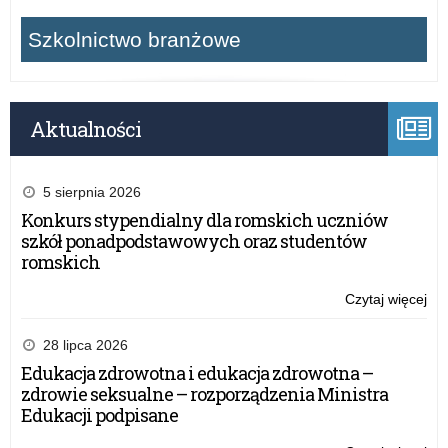
Szkolnictwo branżowe
Aktualności
5 sierpnia 2026
Konkurs stypendialny dla romskich uczniów
szkół ponadpodstawowych oraz studentów
romskich
Czytaj więcej
o:
Ba
mat
28 lipca 2026
OR
Edukacja zdrowotna i edukacja zdrowotna –
dla
zdrowie seksualne – rozporządzenia Ministra
nau
Edukacji podpisane