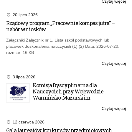
Czytaj więcej
o:
Ba
mat
20 lipca 2026
OR
Rządowy program „Pracownie kompas jutra” –
dla
nabór wniosków
nau
Załączniki Załącznik nr 1. Lista szkół podstawowych lub
placówek doskonalenia nauczycieli (1) (2) Data: 2026-07-20,
rozmiar: 16 KB
Czytaj więcej
o:
Ba
mat
3 lipca 2026
OR
Komisja Dyscyplinarna dla
dla
Nauczycieli przy Wojewodzie
nau
Warmińsko-Mazurskim
Czytaj więcej
o:
Ba
mat
12 czerwca 2026
OR
Gala laureatów konkursów przedmiotowych