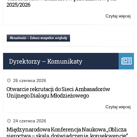
dla
2025/2026
nau
Czytaj więcej
o:
Ba
mat
OR
Aktualności – Zobacz wszystkie artykuły
dla
nau
Dyrektorzy – Komunikaty
26 czerwca 2026
Otwarcie rekrutacji do Sieci Ambasadorów
Unijnego Dialogu Młodzieżowego
Czytaj więcej
o:
Ba
mat
24 czerwca 2026
OR
Międzynarodowa Konferencja Naukowa „Oblicza
dla
sieroctwa – skala, doświadczenie, konsekwencje”