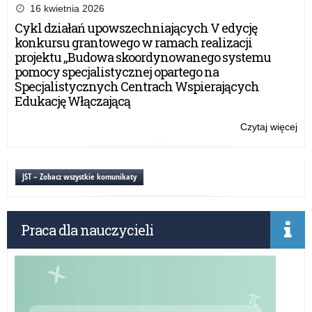
mat
16 kwietnia 2026
OR
Cykl działań upowszechniających V edycję
dla
konkursu grantowego w ramach realizacji
nau
projektu „Budowa skoordynowanego systemu
pomocy specjalistycznej opartego na
Specjalistycznych Centrach Wspierających
Edukację Włączającą
Czytaj więcej
o:
Ba
mat
OR
JST – Zobacz wszystkie komunikaty
dla
nau
Praca dla nauczycieli