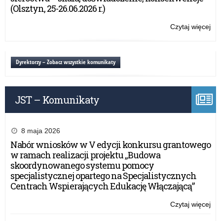
nau
(Olsztyn, 25-26.06.2026 r.)
Czytaj więcej
o:
Ba
mat
OR
Dyrektorzy – Zobacz wszystkie komunikaty
dla
nau
JST – Komunikaty
8 maja 2026
Nabór wniosków w V edycji konkursu grantowego
w ramach realizacji projektu „Budowa
skoordynowanego systemu pomocy
specjalistycznej opartego na Specjalistycznych
Centrach Wspierających Edukację Włączającą”
Czytaj więcej
o:
Ba