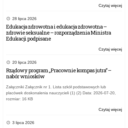
Czytaj więcej
o:
Po
19
28 lipca 2026
tys
Edukacja zdrowotna i edukacja zdrowotna –
zgł
zdrowie seksualne – rozporządzenia Ministra
do
Edukacji podpisane
akc
„Sz
Czytaj więcej
o:
do
Po
hy
19
20 lipca 2026
tys
Rządowy program „Pracownie kompas jutra” –
zgł
nabór wniosków
do
akc
Załączniki Załącznik nr 1. Lista szkół podstawowych lub
„Sz
placówek doskonalenia nauczycieli (1) (2) Data: 2026-07-20,
do
rozmiar: 16 KB
hy
Czytaj więcej
o:
Po
19
3 lipca 2026
tys