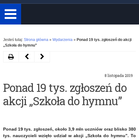
minimum
3
znaki.
Rozwiń
Jesteś tutaj:
Strona główna
»
Wydarzenia
»
Ponad 19 tys. zgłoszeń do akcji
„Szkoła do hymnu”
Drukuj
Następny
Poprzedni
artykuł
artykuł
8 listopada 2019
Konferencja
Seminarium
Ponad 19 tys. zgłoszeń do
Szkół
„Komunikacja
akcji „Szkoła do hymnu”
Promujących
kluczem
Zdrowie
do
sukcesu
Ponad 19 tys. zgłoszeń, około 3,9 mln uczniów oraz blisko 380
szkoły”
tys. nauczycieli wzięło udział w akcji „Szkoła do hymnu”. To