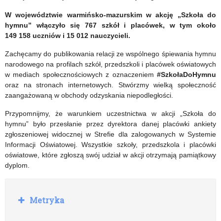
W województwie warmińsko-mazurskim w akcję „Szkoła do
hymnu” włączyło się 767 szkół i placówek, w tym około
149 158
uczniów i
15 012 nauczycieli.
Zachęcamy do publikowania relacji ze wspólnego śpiewania hymnu
narodowego na profilach szkół, przedszkoli i placówek oświatowych
w mediach społecznościowych z oznaczeniem
#SzkołaDoHymnu
oraz na stronach internetowych. Stwórzmy wielką społeczność
zaangażowaną w obchody odzyskania niepodległości.
Przypomnijmy, że warunkiem uczestnictwa w akcji „Szkoła do
hymnu” było przesłanie przez dyrektora danej placówki ankiety
zgłoszeniowej widocznej w Strefie dla zalogowanych w Systemie
Informacji Oświatowej. Wszystkie szkoły, przedszkola i placówki
oświatowe, które zgłoszą swój udział w akcji otrzymają pamiątkowy
dyplom.
R
Metryka
o
z