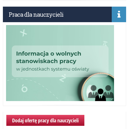
do
akc
Praca dla nauczycieli
„Sz
do
hy
Dodaj ofertę pracy dla nauczycieli