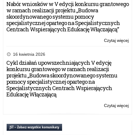
Nabór wniosków w V edycji konkursu grantowego
w ramach realizacji projektu „Budowa
skoordynowanego systemu pomocy
specjalistycznej opartego na Specjalistycznych
Centrach Wspierających Edukację Włączającą”
Czytaj więcej
o:
Po
19
16 kwietnia 2026
tys
Cykl działań upowszechniających V edycję
zgł
konkursu grantowego w ramach realizacji
do
projektu „Budowa skoordynowanego systemu
akc
pomocy specjalistycznej opartego na
„Sz
Specjalistycznych Centrach Wspierających
do
Edukację Włączającą
hy
Czytaj więcej
o:
Po
19
tys
JST – Zobacz wszystkie komunikaty
zgł