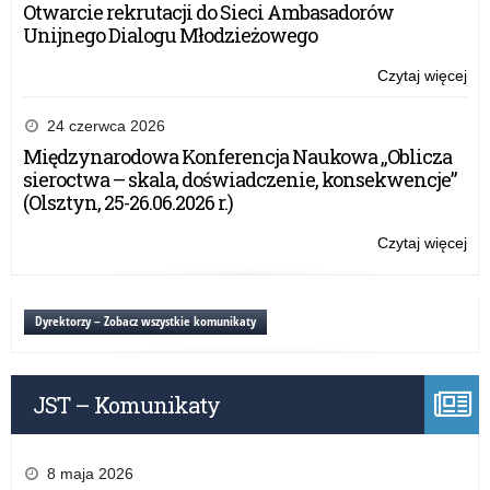
Otwarcie rekrutacji do Sieci Ambasadorów
Unijnego Dialogu Młodzieżowego
Czytaj więcej
o:
Po
19
24 czerwca 2026
tys
Międzynarodowa Konferencja Naukowa „Oblicza
zgł
sieroctwa – skala, doświadczenie, konsekwencje”
do
(Olsztyn, 25-26.06.2026 r.)
akc
„Sz
Czytaj więcej
o:
do
Po
hy
19
tys
Dyrektorzy – Zobacz wszystkie komunikaty
zgł
do
akc
JST – Komunikaty
„Sz
do
hy
8 maja 2026