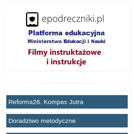
w
i
ń
Reforma26. Kompas Jutra
Doradztwo metodyczne