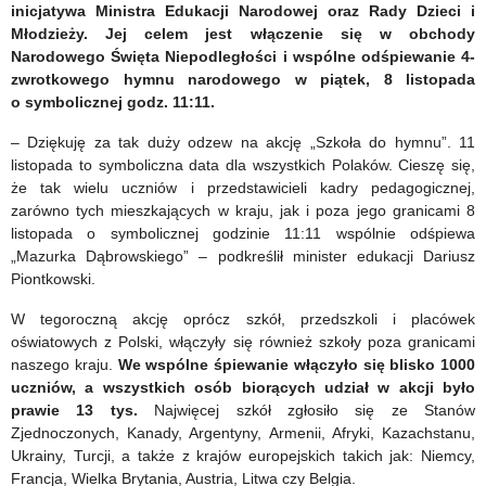
inicjatywa Ministra Edukacji Narodowej oraz Rady Dzieci i
Młodzieży. Jej celem jest włączenie się w obchody
Narodowego Święta Niepodległości i wspólne odśpiewanie 4-
zwrotkowego hymnu narodowego w piątek, 8 listopada
o symbolicznej godz. 11:11.
– Dziękuję za tak duży odzew na akcję „Szkoła do hymnu”. 11
listopada to symboliczna data dla wszystkich Polaków. Cieszę się,
że tak wielu uczniów i przedstawicieli kadry pedagogicznej,
zarówno tych mieszkających w kraju, jak i poza jego granicami 8
listopada o symbolicznej godzinie 11:11 wspólnie odśpiewa
„Mazurka Dąbrowskiego” – podkreślił minister edukacji Dariusz
Piontkowski.
W tegoroczną akcję oprócz szkół, przedszkoli i placówek
oświatowych z Polski, włączyły się również szkoły poza granicami
naszego kraju.
We wspólne śpiewanie włączyło się blisko 1000
uczniów, a wszystkich osób biorących udział w akcji było
prawie 13 tys.
Najwięcej szkół zgłosiło się ze Stanów
Zjednoczonych, Kanady, Argentyny, Armenii, Afryki, Kazachstanu,
Ukrainy, Turcji, a także z krajów europejskich takich jak: Niemcy,
Francja, Wielka Brytania, Austria, Litwa czy Belgia.