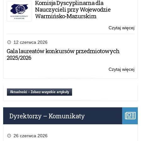
Komisja Dyscyplinarna dla
zgł
Nauczycieli przy Wojewodzie
do
Warmińsko-Mazurskim
akc
„Sz
Czytaj więcej
o:
do
Po
hy
19
12 czerwca 2026
tys
Gala laureatów konkursów przedmiotowych
zgł
2025/2026
do
akc
Czytaj więcej
o:
„Sz
Po
do
19
hy
tys
Aktualności – Zobacz wszystkie artykuły
zgł
do
akc
Dyrektorzy – Komunikaty
„Sz
do
hy
26 czerwca 2026