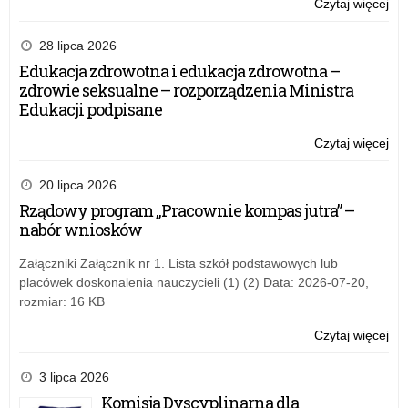
Czytaj więcej
o:
Ws
rap
28 lipca 2026
su
Edukacja zdrowotna i edukacja zdrowotna –
zdrowie seksualne – rozporządzenia Ministra
Edukacji podpisane
Czytaj więcej
o:
Ws
rap
20 lipca 2026
su
Rządowy program „Pracownie kompas jutra” –
nabór wniosków
Załączniki Załącznik nr 1. Lista szkół podstawowych lub
placówek doskonalenia nauczycieli (1) (2) Data: 2026-07-20,
rozmiar: 16 KB
Czytaj więcej
o:
Ws
rap
3 lipca 2026
su
Komisja Dyscyplinarna dla