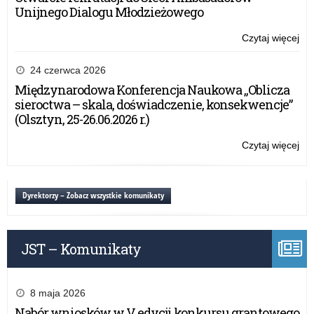
Unijnego Dialogu Młodzieżowego
Czytaj więcej
o:
Ws
rap
24 czerwca 2026
su
Międzynarodowa Konferencja Naukowa „Oblicza
sieroctwa – skala, doświadczenie, konsekwencje”
(Olsztyn, 25-26.06.2026 r.)
Czytaj więcej
o:
Ws
rap
su
Dyrektorzy – Zobacz wszystkie komunikaty
JST – Komunikaty
8 maja 2026
Nabór wniosków w V edycji konkursu grantowego