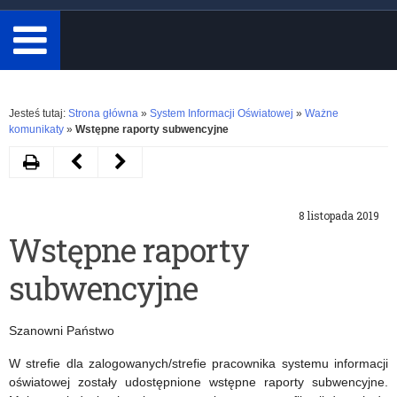
minimum
3
znaki.
Rozwiń
Jesteś tutaj:
Strona główna
»
System Informacji Oświatowej
»
Ważne
komunikaty
»
Wstępne raporty subwencyjne
Drukuj
Następny
Poprzedni
artykuł
artykuł
8 listopada 2019
Wydłużeniu
Uczeń
Wstępne raporty
terminu
–
subwencyjne
weryfikacji
Orzeczenia/opinie
i
–
Szanowni Państwo
potwierdzania
komentarz
W strefie dla zalogowanych/strefie pracownika systemu informacji
prawidłowości
merytoryczny
oświatowej zostały udostępnione wstępne raporty subwencyjne.