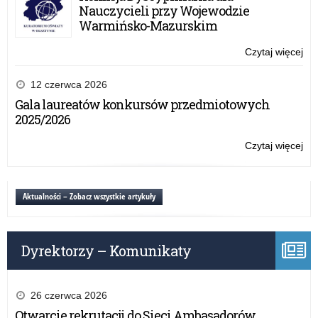
Nauczycieli przy Wojewodzie
Warmińsko-Mazurskim
Czytaj więcej
o:
Ws
rap
12 czerwca 2026
su
Gala laureatów konkursów przedmiotowych
2025/2026
Czytaj więcej
o:
Ws
rap
su
Aktualności – Zobacz wszystkie artykuły
Dyrektorzy – Komunikaty
26 czerwca 2026
Otwarcie rekrutacji do Sieci Ambasadorów