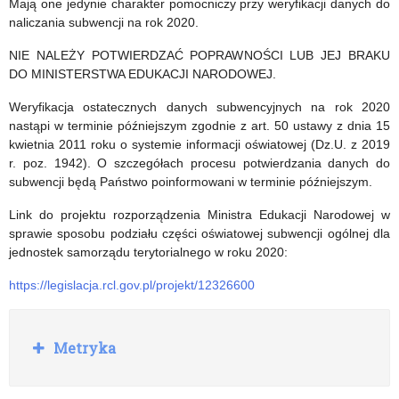
Mają one jedynie charakter pomocniczy przy weryfikacji danych do
danych
naliczania subwencji na rok 2020.
do
NIE NALEŻY POTWIERDZAĆ POPRAWNOŚCI LUB JEJ BRAKU
22
DO MINISTERSTWA EDUKACJI NARODOWEJ.
stycznia
Weryfikacja ostatecznych danych subwencyjnych na rok 2020
2020
nastąpi w terminie późniejszym zgodnie z art. 50 ustawy z dnia 15
kwietnia 2011 roku o systemie informacji oświatowej (Dz.U. z 2019
r.
r. poz. 1942). O szczegółach procesu potwierdzania danych do
subwencji będą Państwo poinformowani w terminie późniejszym.
Link do projektu rozporządzenia Ministra Edukacji Narodowej w
sprawie sposobu podziału części oświatowej subwencji ogólnej dla
jednostek samorządu terytorialnego w roku 2020:
https://legislacja.rcl.gov.pl/projekt/12326600
R
Metryka
o
z
w