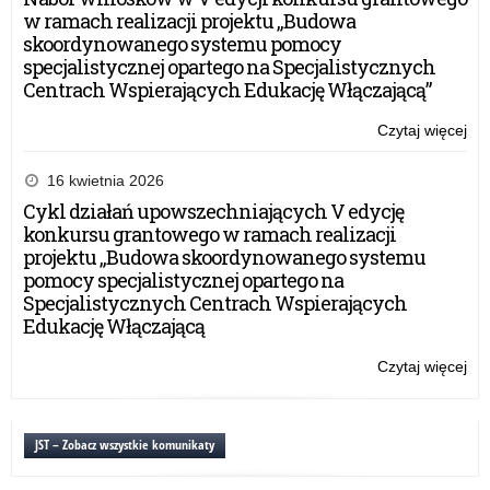
w ramach realizacji projektu „Budowa
skoordynowanego systemu pomocy
specjalistycznej opartego na Specjalistycznych
Centrach Wspierających Edukację Włączającą”
Czytaj więcej
o:
Ws
rap
16 kwietnia 2026
su
Cykl działań upowszechniających V edycję
konkursu grantowego w ramach realizacji
projektu „Budowa skoordynowanego systemu
pomocy specjalistycznej opartego na
Specjalistycznych Centrach Wspierających
Edukację Włączającą
Czytaj więcej
o:
Ws
rap
su
JST – Zobacz wszystkie komunikaty