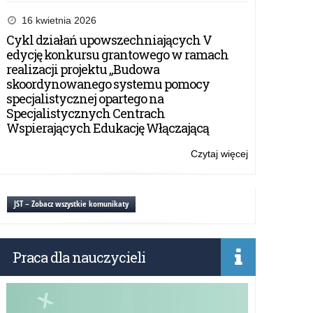
Konkurs
Plastyczny
16 kwietnia 2026
„Trzeba
Cykl działań upowszechniających V
być
edycję konkursu grantowego w ramach
dobrym
realizacji projektu „Budowa
jak
skoordynowanego systemu pomocy
chleb
specjalistycznej opartego na
–
Specjalistycznych Centrach
św.
Wspierających Edukację Włączającą
Jan
Paweł
Czytaj więcej
o:
II
Konkurs
dla
Plastyczny
polskiej
„Trzeba
JST – Zobacz wszystkie komunikaty
rodziny”
być
dobrym
jak
Praca dla nauczycieli
chleb
–
św.
Jan