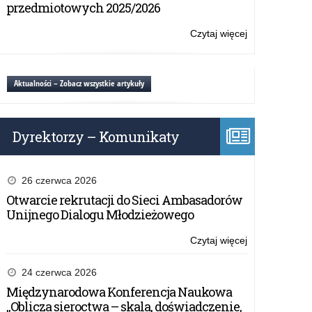
być
przedmiotowych 2025/2026
II
dobrym
dla
jak
Czytaj więcej
o:
polskiej
chleb
Konkurs
rodziny”
–
Plastyczny
św.
„Trzeba
Aktualności – Zobacz wszystkie artykuły
Jan
być
Paweł
dobrym
II
jak
dla
Dyrektorzy – Komunikaty
chleb
polskiej
–
rodziny”
św.
Jan
26 czerwca 2026
Paweł
Otwarcie rekrutacji do Sieci Ambasadorów
II
Unijnego Dialogu Młodzieżowego
dla
polskiej
Czytaj więcej
o:
rodziny”
Konkurs
Plastyczny
24 czerwca 2026
„Trzeba
Międzynarodowa Konferencja Naukowa
być
„Oblicza sieroctwa – skala, doświadczenie,