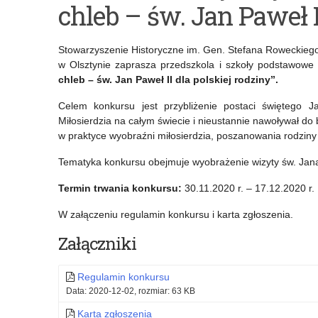
chleb – św. Jan Paweł I
do
edycja
udziału
ogólnopolskiego
Stowarzyszenie Historyczne im. Gen. Stefana Roweckiego
w
konkursu
w Olsztynie zaprasza przedszkola i szkoły podstawowe
chleb – św. Jan Paweł II dla polskiej rodziny”.
konkursie
„Od
Celem konkursu jest przybliżenie postaci świętego J
„ZesPOLeni”
pomysłu
Miłosierdzia na całym świecie i nieustannie nawoływał do 
do
w praktyce wyobraźni miłosierdzia, poszanowania rodziny 
przemysłu”
Tematyka konkursu obejmuje wyobrażenie wizyty św. Jana
Termin trwania konkursu:
30.11.2020 r. – 17.12.2020 r.
W załączeniu regulamin konkursu i karta zgłoszenia.
Załączniki
Regulamin konkursu
Data: 2020-12-02, rozmiar: 63 KB
Karta zgłoszenia