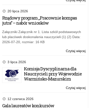
Czytaj więcej
o:
–
Konkurs
św.
Plastyczny
20 lipca 2026
Jan
„Trzeba
Rządowy program „Pracownie kompas
Paweł
być
jutra” – nabór wniosków
II
dobrym
dla
jak
Załączniki Załącznik nr 1. Lista szkół podstawowych
polskiej
chleb
lub placówek doskonalenia nauczycieli (1) (2) Data:
rodziny”
–
2026-07-20, rozmiar: 16 KB
św.
Jan
Czytaj więcej
o:
Paweł
Konkurs
II
Plastyczny
3 lipca 2026
dla
„Trzeba
Komisja Dyscyplinarna dla
polskiej
być
Nauczycieli przy Wojewodzie
rodziny”
dobrym
Warmińsko-Mazurskim
jak
chleb
Czytaj więcej
o:
–
Konkurs
św.
Plastyczny
12 czerwca 2026
Jan
„Trzeba
Gala laureatów konkursów
Paweł