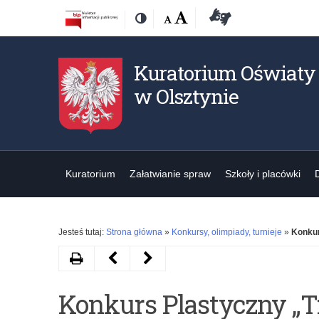
Przejdź
Przejdź
Dostępność
Rozmiar
Domyślna
Wielka
Deklaracja
Kontrast
do
do
czcionki:
dostępności
treśći
nawigacji
Kuratorium Oświaty
w Olsztynie
Kuratorium
Załatwianie spraw
Szkoły i placówki
Jesteś tutaj:
Strona główna
»
Konkursy, olimpiady, turnieje
»
Konkur
Drukuj
Następny
Poprzedni
artykuł
artykuł
Konkurs Plastyczny „T
Zaproszenie
V