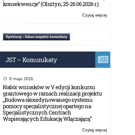
dobrym
konsekwencje” (Olsztyn, 25-26.06.2026 r.)
jak
chleb
Czytaj więcej
o:
–
Konkurs
św.
Plastyczny
Jan
„Trzeba
Dyrektorzy – Zobacz wszystkie komunikaty
Paweł
być
II
dobrym
dla
jak
polskiej
JST – Komunikaty
chleb
rodziny”
–
św.
Jan
8 maja 2026
Paweł
Nabór wniosków w V edycji konkursu
II
grantowego w ramach realizacji projektu
dla
„Budowa skoordynowanego systemu
polskiej
pomocy specjalistycznej opartego na
rodziny”
Specjalistycznych Centrach
Wspierających Edukację Włączającą”
Czytaj więcej
o: