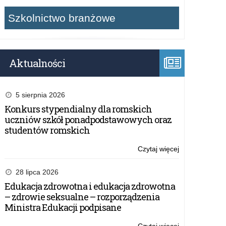
Szkolnictwo branżowe
Aktualności
5 sierpnia 2026
Konkurs stypendialny dla romskich
uczniów szkół ponadpodstawowych oraz
studentów romskich
Czytaj więcej
o:
Konkurs
Plastyczny
28 lipca 2026
„Trzeba
Edukacja zdrowotna i edukacja zdrowotna
być
– zdrowie seksualne – rozporządzenia
dobrym
Ministra Edukacji podpisane
jak
chleb