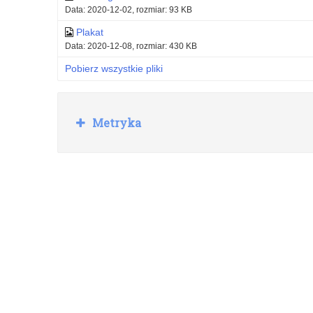
Data: 2020-12-02, rozmiar: 93 KB
Plakat
Data: 2020-12-08, rozmiar: 430 KB
Pobierz wszystkie pliki
R
Metryka
o
z
w
i
ń