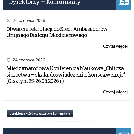
Dyrektorzy – Komunikaty
do
prz
26 czerwca 2026
Otwarcie rekrutacji do Sieci Ambasadorów
Unijnego Dialogu Młodzieżowego
Czytaj więcej
o:
V
edy
24 czerwca 2026
ogó
Międzynarodowa Konferencja Naukowa „Oblicza
ko
sieroctwa – skala, doświadczenie, konsekwencje”
„O
(Olsztyn, 25-26.06.2026 r.)
po
do
Czytaj więcej
o:
prz
V
edy
ogó
Dyrektorzy – Zobacz wszystkie komunikaty
ko
„O
po