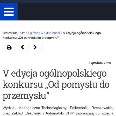
minimum
3
znaki.
Rozwiń
Jesteś tutaj:
Strona główna
»
Aktualności
»
V edycja ogólnopolskiego
konkursu „Od pomysłu do przemysłu”
Drukuj
Następny
Poprzedni
artykuł
artykuł
1 grudnia 2020
Międzynarodowe
Lista
V edycja ogólnopolskiego
Badanie
szkół/placówek,
konkursu „Od pomysłu do
Kompetencji
które
Obywatelskich
otrzymały
przemysłu”
ICCS
Certyfikat
Wydział Mechaniczno-Technologiczny Politechniki Rzeszowskiej
2022
Szkoła
oraz Zakład Elektroniki i Automatyki CHIP zapraszają do wzięcia