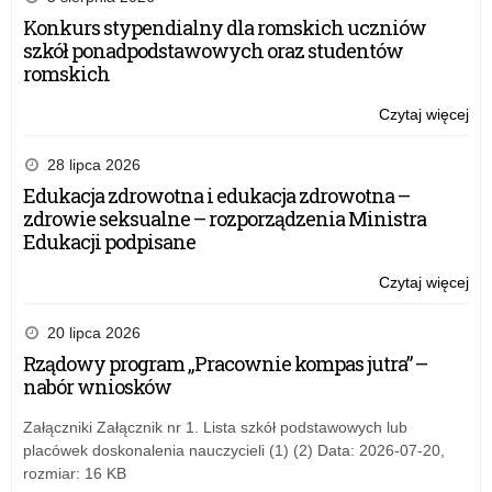
Konkurs stypendialny dla romskich uczniów
szkół ponadpodstawowych oraz studentów
romskich
Czytaj więcej
o:
V
edy
28 lipca 2026
ogó
Edukacja zdrowotna i edukacja zdrowotna –
ko
zdrowie seksualne – rozporządzenia Ministra
„O
Edukacji podpisane
po
do
Czytaj więcej
o:
prz
V
edy
20 lipca 2026
ogó
Rządowy program „Pracownie kompas jutra” –
ko
nabór wniosków
„O
po
Załączniki Załącznik nr 1. Lista szkół podstawowych lub
do
placówek doskonalenia nauczycieli (1) (2) Data: 2026-07-20,
prz
rozmiar: 16 KB