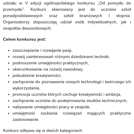
(International
Wierna
udziału w V edycji ogólnopolskiego konkursu „Od pomysłu do
przemysłu”. Konkurs skierowany jest do uczniów szkół
Civic
Dziedzictwu
ponadpodstawowych oraz szkół branżowych I stopnia.
and
Organizatorzy dopuszczają udział osób indywidualnych, jak i
zespołów dwuosobowych.
Citizenship
Celem konkursu jest:
Education
zaszczepianie i rozwijanie pasji,
Study)
rozwój zainteresowań różnymi dziedzinami techniki,
–
podnoszenie umiejętności praktycznych,
ukierunkowanie na rozwój zawodowy,
badanie
pobudzenie kreatywności,
zachęcenie do poznawania nowych technologii i twórczego ich
pilotażowe
wykorzystania,
ICCS
promocja uczniów których cechuje kreatywność i ambicja,
zachęcenie uczniów do podejmowania studiów technicznych,
nabywanie umiejętności pracy w zespole,
umiejętność szukania rozwiązań mających praktyczne
zastosowanie.
Konkurs odbywa się w dwóch kategoriach: