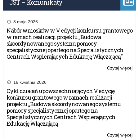
JST – Komunikaty
do
prz
8 maja 2026
Nabór wniosków w V edycji konkursu grantowego
w ramach realizacji projektu „Budowa
skoordynowanego systemu pomocy
specjalistycznej opartego na Specjalistycznych
Centrach Wspierających Edukację Włączającą”
Czytaj więcej
o:
V
edy
16 kwietnia 2026
ogó
Cykl działań upowszechniających V edycję
ko
konkursu grantowego w ramach realizacji
„O
projektu „Budowa skoordynowanego systemu
po
pomocy specjalistycznej opartego na
do
Specjalistycznych Centrach Wspierających
prz
Edukację Włączającą
Czytaj więcej
o: