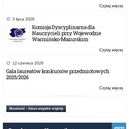
Czytaj więcej
o:
V
edy
3 lipca 2026
ogó
Komisja Dyscyplinarna dla
ko
Nauczycieli przy Wojewodzie
„O
Warmińsko-Mazurskim
po
do
Czytaj więcej
o:
prz
V
edy
12 czerwca 2026
ogó
Gala laureatów konkursów przedmiotowych
ko
2025/2026
„O
po
Czytaj więcej
o:
do
V
prz
edy
ogó
Aktualności – Zobacz wszystkie artykuły
ko
„O
po