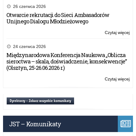
26 czerwca 2026
Otwarcie rekrutacji do Sieci Ambasadorów
Unijnego Dialogu Młodzieżowego
Czytaj więcej
o:
Pr
rej
24 czerwca 2026
nau
Międzynarodowa Konferencja Naukowa „Oblicza
sieroctwa – skala, doświadczenie, konsekwencje”
(Olsztyn, 25-26.06.2026 r.)
Czytaj więcej
o:
Pr
rej
nau
Dyrektorzy – Zobacz wszystkie komunikaty
JST – Komunikaty