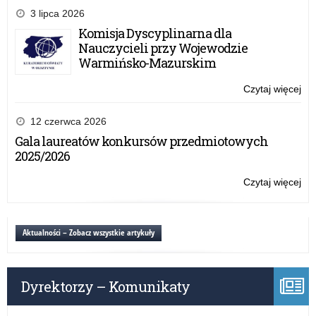
rej
3 lipca 2026
nau
Komisja Dyscyplinarna dla
Nauczycieli przy Wojewodzie
Warmińsko-Mazurskim
Czytaj więcej
o:
Pr
rej
12 czerwca 2026
nau
Gala laureatów konkursów przedmiotowych
2025/2026
Czytaj więcej
o:
Pr
rej
nau
Aktualności – Zobacz wszystkie artykuły
Dyrektorzy – Komunikaty