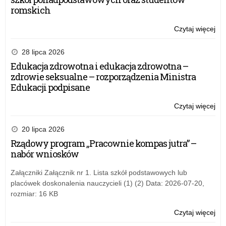
romskich
Czytaj więcej
o:
Pr
rej
28 lipca 2026
nau
Edukacja zdrowotna i edukacja zdrowotna –
zdrowie seksualne – rozporządzenia Ministra
Edukacji podpisane
Czytaj więcej
o:
Pr
rej
20 lipca 2026
nau
Rządowy program „Pracownie kompas jutra” –
nabór wniosków
Załączniki Załącznik nr 1. Lista szkół podstawowych lub
placówek doskonalenia nauczycieli (1) (2) Data: 2026-07-20,
rozmiar: 16 KB
Czytaj więcej
o:
Pr