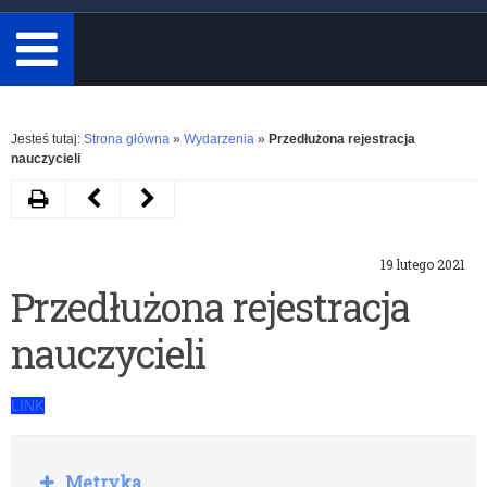
minimum
3
znaki.
Rozwiń
Jesteś tutaj:
Strona główna
»
Wydarzenia
»
Przedłużona rejestracja
nauczycieli
Drukuj
Następny
Poprzedni
artykuł
artykuł
19 lutego 2021
Prawie
Próbny
Przedłużona rejestracja
545
egzamin
nauczycieli
tys.
ósmoklasisty
nauczycieli
LINK
zarejestrowanych
na
R
Metryka