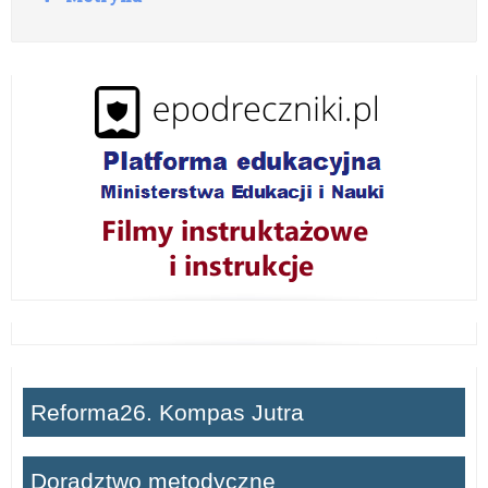
szczepienia
o
z
w
i
ń
Reforma26. Kompas Jutra
Doradztwo metodyczne