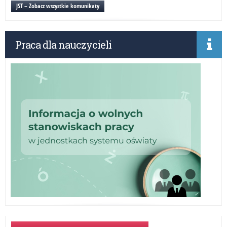
nau
JST – Zobacz wszystkie komunikaty
Praca dla nauczycieli