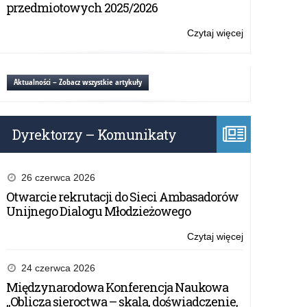
nauczycieli
przedmiotowych 2025/2026
zarejestrowan
na
Czytaj więcej
o:
szczepienia
Prawie
545
tys.
Aktualności – Zobacz wszystkie artykuły
nauczycieli
zarejestrowan
na
Dyrektorzy – Komunikaty
szczepienia
26 czerwca 2026
Otwarcie rekrutacji do Sieci Ambasadorów
Unijnego Dialogu Młodzieżowego
Czytaj więcej
o:
Prawie
545
24 czerwca 2026
tys.
Międzynarodowa Konferencja Naukowa
nauczycieli
„Oblicza sieroctwa – skala, doświadczenie,