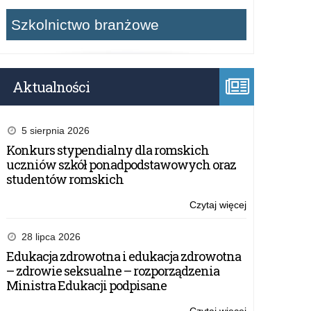
Szkolnictwo branżowe
Aktualności
5 sierpnia 2026
Konkurs stypendialny dla romskich
uczniów szkół ponadpodstawowych oraz
studentów romskich
Czytaj więcej
o:
Prawie
545
28 lipca 2026
tys.
Edukacja zdrowotna i edukacja zdrowotna
nauczycieli
– zdrowie seksualne – rozporządzenia
zarejestrowan
Ministra Edukacji podpisane
na
szczepienia