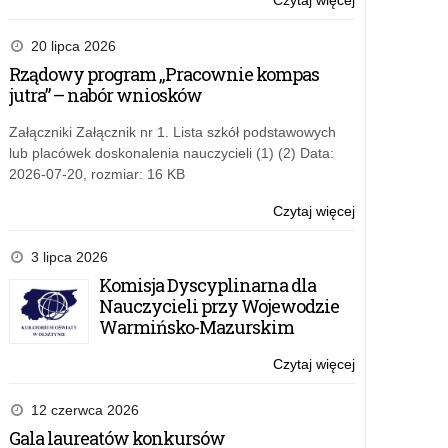
Czytaj więcej
o:
Prawie
545
20 lipca 2026
tys.
Rządowy program „Pracownie kompas
nauczycieli
jutra” – nabór wniosków
zarejestrowan
na
Załączniki Załącznik nr 1. Lista szkół podstawowych
szczepienia
lub placówek doskonalenia nauczycieli (1) (2) Data:
2026-07-20, rozmiar: 16 KB
Czytaj więcej
o:
Prawie
545
3 lipca 2026
tys.
Komisja Dyscyplinarna dla
nauczycieli
Nauczycieli przy Wojewodzie
zarejestrowan
Warmińsko-Mazurskim
na
szczepienia
Czytaj więcej
o:
Prawie
545
12 czerwca 2026
tys.
Gala laureatów konkursów