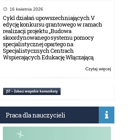
Prawie
545
16 kwietnia 2026
tys.
Cykl działań upowszechniających V
nauczycieli
edycję konkursu grantowego w ramach
zarejestrowan
realizacji projektu „Budowa
na
skoordynowanego systemu pomocy
szczepienia
specjalistycznej opartego na
Specjalistycznych Centrach
Wspierających Edukację Włączającą
Czytaj więcej
o:
Prawie
545
tys.
JST – Zobacz wszystkie komunikaty
nauczycieli
zarejestrowan
na
Praca dla nauczycieli
szczepienia