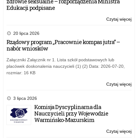
zdrowie seksualne – rozporządzenia Ministra
re
Edukacji podpisane
w
rok
Czytaj więcej
o:
20
Po
Pr
20 lipca 2026
Wie
Rządowy program „Pracownie kompas jutra” –
NI
nabór wniosków
re
w
Załączniki Załącznik nr 1. Lista szkół podstawowych lub
rok
placówek doskonalenia nauczycieli (1) (2) Data: 2026-07-20,
20
rozmiar: 16 KB
Czytaj więcej
o:
Po
Pr
3 lipca 2026
Wie
Komisja Dyscyplinarna dla
NI
Nauczycieli przy Wojewodzie
re
Warmińsko-Mazurskim
w
rok
Czytaj więcej
o:
20
Po