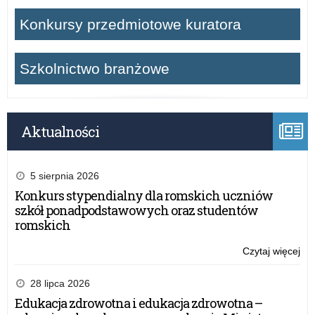
Konkursy przedmiotowe kuratora
Szkolnictwo branżowe
Aktualności
5 sierpnia 2026
Konkurs stypendialny dla romskich uczniów
szkół ponadpodstawowych oraz studentów
romskich
Czytaj więcej
o:
Po
Pr
28 lipca 2026
Wie
Edukacja zdrowotna i edukacja zdrowotna –
NI