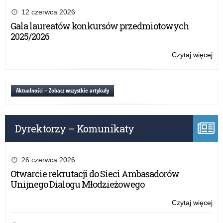
Pr
12 czerwca 2026
Wie
Gala laureatów konkursów przedmiotowych
NI
2025/2026
re
w
Czytaj więcej
o:
rok
Po
20
Pr
Wie
Aktualności – Zobacz wszystkie artykuły
NI
re
w
Dyrektorzy – Komunikaty
rok
20
26 czerwca 2026
Otwarcie rekrutacji do Sieci Ambasadorów
Unijnego Dialogu Młodzieżowego
Czytaj więcej
o:
Po