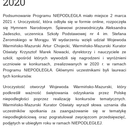
2020
Podsumowanie Programu NIEPODLEGŁA miało miejsce 2 marca
2021 r. Uroczystość, która odbyła się w formie online, rozpoczęła
się Hymnem Narodowym. Śpiewowi przewodniczyła Aleksandra
Jadeszko, uczennica Szkoły Podstawowej nr 4 im. Stefana
Żeromskiego w Morągu. W wydarzeniu wzięli udział Wojewoda
Warmińsko-Mazurski Artur Chojecki, Warmińsko-Mazurski Kurator
Oświaty Krzysztof Marek Nowacki, dyrektorzy i nauczyciele ze
szkół, spośród których wywodzili się nagrodzeni i wyróżnieni
uczniowie w konkursach, zrealizowanych w 2020 r. w ramach
Programu NIEPODLEGŁA. Głównymi uczestnikami byli laureaci
tych konkursów.
Uroczystość otworzył Wojewoda Warmińsko-Mazurski, który
podkreślił ważność świętowania odzyskania przez Polskę
niepodległości poprzez realizację konkursów tematycznych.
Warmińsko-Mazurski Kurator Oświaty wyraził słowa uznania dla
uczestników spotkania za zaangażowanie się w tematykę
niepodległościową oraz pogratulował zwycięzcom przedsięwzięć,
podjętych w ubiegłym roku w ramach NIEPODLEGŁEJ.