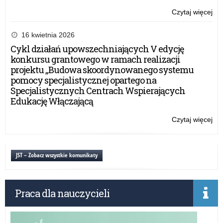
Czytaj więcej
o:
Po
Pr
16 kwietnia 2026
Wie
Cykl działań upowszechniających V edycję
NI
konkursu grantowego w ramach realizacji
re
projektu „Budowa skoordynowanego systemu
w
pomocy specjalistycznej opartego na
rok
Specjalistycznych Centrach Wspierających
20
Edukację Włączającą
Czytaj więcej
o:
Po
Pr
Wie
JST – Zobacz wszystkie komunikaty
NI
re
w
Praca dla nauczycieli
rok
20