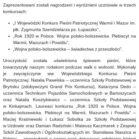
Zaprezentowani zostali nagrodzeni i wyróżnieni uczniowie w trzech
konkursach:
„I Wojewódzki Konkurs Pieśni Patriotycznej Warmii i Mazur im.
płk. Zygmunta Szendzielarza ps. Łupaszko”,
„Rok 1920 w Polsce. Wojna polsko-bolszewicka. Plebiscyt na
Warmii, Mazurach i Powiślu”,
„Wojna polsko-bolszewicka – świadectwa z przeszłości”.
Uroczystość została uświetniona śpiewem pieśni, które
towarzyszyły naszym rodakom podczas walk o wolność. Wykonały
je zwyciężczynie ww. Wojewódzkiego Konkursu Pieśni
Patriotycznej: Natalia Pawelska – uczennica Szkoły Podstawowej w
Bryńsku (zdobywczyni Grand Prix Konkursu), Katarzyna Dedo –
uczennica Technikum Pojazdów Samochodowych w Bartoszycach
oraz Natalia Kosztykiewicz – uczennica Szkoły Podstawowej
w Kinkajmach. Laureaci konkursu „Rok 1920 w Polsce. Wojna
polsko-bolszewicka. Plebiscyt na Warmii, Mazurach i Powiślu”
–
Maciej Kraśniewski i Łukasz Sobotka ze Szkoły Podstawowej
w Uzdowie oraz Damian Radziński i Mateusz Kaczmarek z Zespołu
Szkół Zawodowych i Ogólnokształcących im. Stanisława Staszica w
Nidzicy – opowiedzieli o swojej pasji dotyczącej zgłębiania historii