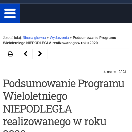
minimum
3
znaki.
Rozwiń
Jesteś tutaj:
Strona główna
»
Wydarzenia
»
Podsumowanie Programu
Wieloletniego NIEPODLEGŁA realizowanego w roku 2020
Drukuj
Następny
Poprzedni
artykuł
artykuł
4 marca 2021
Ocena
Próbny
Podsumowanie Programu
efektywności
egzamin
Wieloletniego
systemu
maturalny
doradztwa
2021
NIEPODLEGŁA
zawodowego
realizowanego w roku