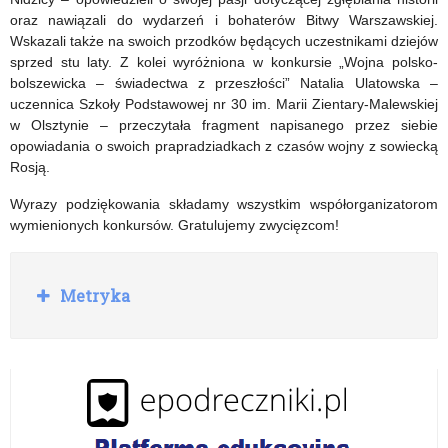
oraz nawiązali do wydarzeń i bohaterów Bitwy Warszawskiej.
Wskazali także na swoich przodków będących uczestnikami dziejów
sprzed stu laty. Z kolei wyróżniona w konkursie „Wojna polsko-
bolszewicka – świadectwa z przeszłości” Natalia Ulatowska –
uczennica Szkoły Podstawowej nr 30 im. Marii Zientary-Malewskiej
w Olsztynie – przeczytała fragment napisanego przez siebie
opowiadania o swoich prapradziadkach z czasów wojny z sowiecką
Rosją.
Wyrazy podziękowania składamy wszystkim współorganizatorom
wymienionych konkursów. Gratulujemy zwycięzcom!
R
Metryka
o
z
w
i
ń