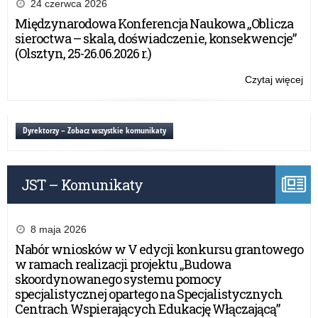
Pr
24 czerwca 2026
Wie
Międzynarodowa Konferencja Naukowa „Oblicza
NI
sieroctwa – skala, doświadczenie, konsekwencje”
re
(Olsztyn, 25-26.06.2026 r.)
w
rok
Czytaj więcej
o:
20
Po
Pr
Wie
Dyrektorzy – Zobacz wszystkie komunikaty
NI
re
w
JST – Komunikaty
rok
20
8 maja 2026
Nabór wniosków w V edycji konkursu grantowego
w ramach realizacji projektu „Budowa
skoordynowanego systemu pomocy
specjalistycznej opartego na Specjalistycznych
Centrach Wspierających Edukację Włączającą”