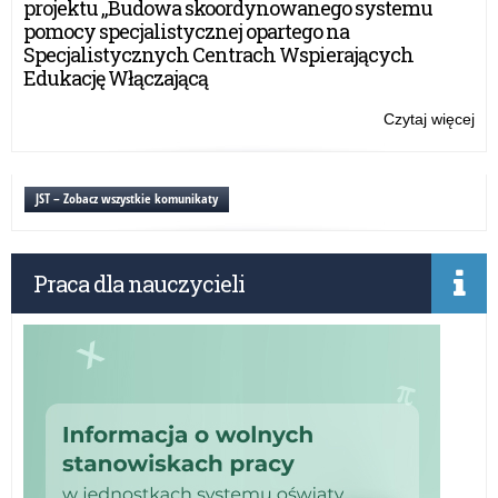
projektu „Budowa skoordynowanego systemu
pomocy specjalistycznej opartego na
Specjalistycznych Centrach Wspierających
Edukację Włączającą
Czytaj więcej
o:
Oc
efe
sy
JST – Zobacz wszystkie komunikaty
do
za
Praca dla nauczycieli