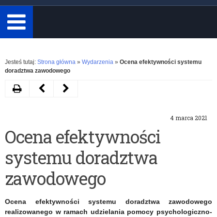
minimum
3
znaki.
Rozwiń
Jesteś tutaj:
Strona główna
»
Wydarzenia
»
Ocena efektywności systemu
doradztwa zawodowego
Drukuj
Następny
Poprzedni
artykuł
artykuł
4 marca 2021
Nagroda
Podsumowanie
Ocena efektywności
Kustosz
Programu
systemu doradztwa
Pamięci
Wieloletniego
Narodowej
NIEPODLEGŁA
zawodowego
realizowanego
Ocena efektywności systemu doradztwa zawodowego
w
realizowanego w ramach udzielania pomocy psychologiczno-