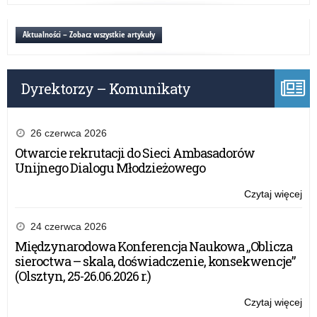
efe
sy
Aktualności – Zobacz wszystkie artykuły
do
za
Dyrektorzy – Komunikaty
26 czerwca 2026
Otwarcie rekrutacji do Sieci Ambasadorów
Unijnego Dialogu Młodzieżowego
Czytaj więcej
o:
Oc
efe
24 czerwca 2026
sy
Międzynarodowa Konferencja Naukowa „Oblicza
do
sieroctwa – skala, doświadczenie, konsekwencje”
za
(Olsztyn, 25-26.06.2026 r.)
Czytaj więcej
o: