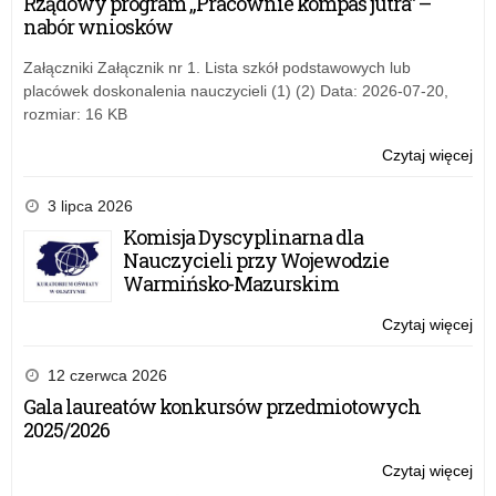
Rządowy program „Pracownie kompas jutra” –
do
nabór wniosków
za
Załączniki Załącznik nr 1. Lista szkół podstawowych lub
placówek doskonalenia nauczycieli (1) (2) Data: 2026-07-20,
rozmiar: 16 KB
Czytaj więcej
o:
Oc
efe
3 lipca 2026
sy
Komisja Dyscyplinarna dla
do
Nauczycieli przy Wojewodzie
za
Warmińsko-Mazurskim
Czytaj więcej
o:
Oc
efe
12 czerwca 2026
sy
Gala laureatów konkursów przedmiotowych
do
2025/2026
za
Czytaj więcej
o:
Oc