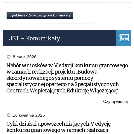
Oc
efe
sy
Dyrektorzy – Zobacz wszystkie komunikaty
do
za
JST – Komunikaty
8 maja 2026
Nabór wniosków w V edycji konkursu grantowego
w ramach realizacji projektu „Budowa
skoordynowanego systemu pomocy
specjalistycznej opartego na Specjalistycznych
Centrach Wspierających Edukację Włączającą”
Czytaj więcej
o:
Oc
efe
16 kwietnia 2026
sy
Cykl działań upowszechniających V edycję
do
konkursu grantowego w ramach realizacji
za