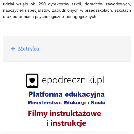
udział wzięło ok. 290 dyrektorów szkół, doradców zawodowych,
nauczycieli i specjalistów zatrudnionych w przedszkolach, szkołach
oraz poradniach psychologiczno-pedagogicznych.
R
Metryka
o
z
w
i
ń