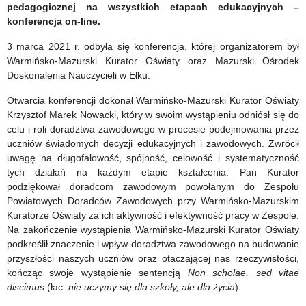
roku
pedagogicznej na wszystkich etapach edukacyjnych –
konferencja on-line.
2020
3 marca 2021 r. odbyła się konferencja, której organizatorem był
Warmińsko-Mazurski Kurator Oświaty oraz Mazurski Ośrodek
Doskonalenia Nauczycieli w Ełku.
Otwarcia konferencji dokonał Warmińsko-Mazurski Kurator Oświaty
Krzysztof Marek Nowacki, który w swoim wystąpieniu odniósł się do
celu i roli doradztwa zawodowego w procesie podejmowania przez
uczniów świadomych decyzji edukacyjnych i zawodowych. Zwrócił
uwagę na długofalowość, spójność, celowość i systematyczność
tych działań na każdym etapie kształcenia. Pan Kurator
podziękował doradcom zawodowym powołanym do Zespołu
Powiatowych Doradców Zawodowych przy Warmińsko-Mazurskim
Kuratorze Oświaty za ich aktywność i efektywność pracy w Zespole.
Na zakończenie wystąpienia Warmińsko-Mazurski Kurator Oświaty
podkreślił znaczenie i wpływ doradztwa zawodowego na budowanie
przyszłości naszych uczniów oraz otaczającej nas rzeczywistości,
kończąc swoje wystąpienie sentencją
Non scholae, sed vitae
discimus
(łac.
nie uczymy się dla szkoły, ale dla życia
).