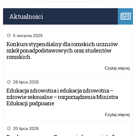
Aktualności
5 sierpnia 2026
Konkurs stypendialny dla romskich uczniów
szkół ponadpodstawowych oraz studentów
romskich
Czytaj więcej
o:
Oc
efe
28 lipca 2026
sy
Edukacja zdrowotna i edukacja zdrowotna –
do
zdrowie seksualne – rozporządzenia Ministra
za
Edukacji podpisane
Czytaj więcej
o:
Oc
efe
20 lipca 2026
sy