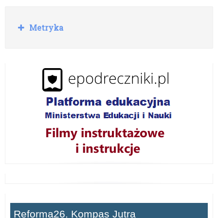
kwietnia
R
Metryka
br.
o
z
w
i
ń
Reforma26. Kompas Jutra