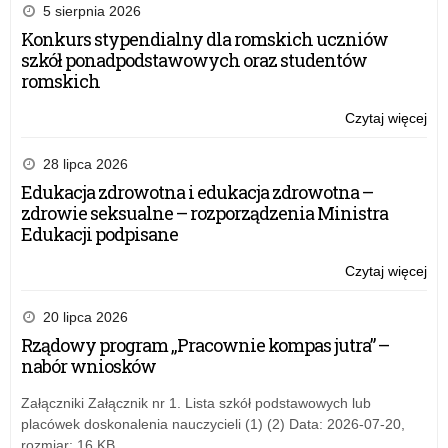
5 sierpnia 2026
Konkurs stypendialny dla romskich uczniów
szkół ponadpodstawowych oraz studentów
romskich
Czytaj więcej
o:
Eg
mat
28 lipca 2026
w
Edukacja zdrowotna i edukacja zdrowotna –
20
zdrowie seksualne – rozporządzenia Ministra
r.
Edukacji podpisane
Czytaj więcej
o:
Eg
mat
20 lipca 2026
w
Rządowy program „Pracownie kompas jutra” –
20
nabór wniosków
r.
Załączniki Załącznik nr 1. Lista szkół podstawowych lub
placówek doskonalenia nauczycieli (1) (2) Data: 2026-07-20,
rozmiar: 16 KB