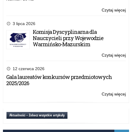
Czytaj więcej
o:
Eg
mat
3 lipca 2026
w
Komisja Dyscyplinarna dla
20
Nauczycieli przy Wojewodzie
r.
Warmińsko-Mazurskim
Czytaj więcej
o:
Eg
mat
12 czerwca 2026
w
Gala laureatów konkursów przedmiotowych
20
2025/2026
r.
Czytaj więcej
o:
Eg
mat
w
Aktualności – Zobacz wszystkie artykuły
20
r.