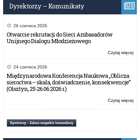
Dyrektorzy – Komunikaty
26 czerwca 2026
Otwarcie rekrutacji do Sieci Ambasadorów
Unijnego Dialogu Młodzieżowego
Czytaj więcej
o:
Eg
mat
24 czerwca 2026
w
Międzynarodowa Konferencja Naukowa „Oblicza
20
sieroctwa – skala, doświadczenie, konsekwencje”
r.
(Olsztyn, 25-26.06.2026 r.)
Czytaj więcej
o:
Eg
mat
w
Dyrektorzy – Zobacz wszystkie komunikaty
20
r.