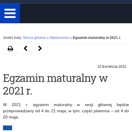
minimum
3
znaki.
Rozwiń
Jesteś tutaj:
Strona główna
»
Wydarzenia
»
Egzamin maturalny w 2021 r.
Drukuj
Następny
Poprzedni
artykuł
artykuł
23 kwietnia 2021
Zasady
Egzaminy
Egzamin maturalny w
pracy
zewnętrzne
2021 r.
szkół
w
i
latach
W 2021 r. egzamin maturalny w sesji głównej będzie
placówek
2021-
przeprowadzany od 4 do 21 maja, w tym: część pisemna – od 4 do
20 maja.
od
2023
LINK
26