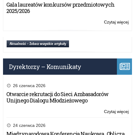
że
Gala laureatów konkursów przedmiotowych
let
mo
2025/2026
–
mó
spo
ni
Czytaj więcej
o:
onl
za
„C
w
wie
tra
że
Aktualności – Zobacz wszystkie artykuły
wy
mo
let
mó
–
ni
spo
Dyrektorzy – Komunikaty
za
onl
w
tra
wy
26 czerwca 2026
let
Otwarcie rekrutacji do Sieci Ambasadorów
–
Unijnego Dialogu Młodzieżowego
spo
onl
Czytaj więcej
o:
„C
wie
24 czerwca 2026
że
Międzynarodowa Konferencja Naukowa „Oblicza