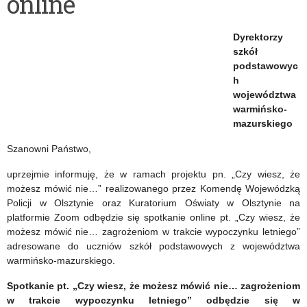
online
zagrożeniom
w
Dyrektorzy
ruchu
szkół
podstawowyc
drogowym”
h
województwa
–
warmińsko-
spotkanie
mazurskiego
online
Szanowni Państwo,
uprzejmie informuję, że w ramach projektu pn. „Czy wiesz, że
możesz mówić nie…” realizowanego przez Komendę Wojewódzką
Policji w Olsztynie oraz Kuratorium Oświaty w Olsztynie na
platformie Zoom odbędzie się spotkanie online pt. „Czy wiesz, że
możesz mówić nie… zagrożeniom w trakcie wypoczynku letniego”
adresowane do uczniów szkół podstawowych z województwa
warmińsko-mazurskiego.
Spotkanie pt. „Czy wiesz, że możesz mówić nie… zagrożeniom
w trakcie wypoczynku letniego” odbędzie się w