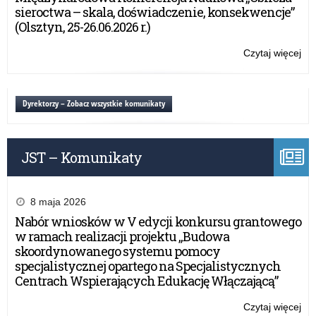
mo
sieroctwa – skala, doświadczenie, konsekwencje”
mó
(Olsztyn, 25-26.06.2026 r.)
ni
za
Czytaj więcej
o:
w
„C
tra
wie
wy
że
Dyrektorzy – Zobacz wszystkie komunikaty
let
mo
–
mó
spo
ni
onl
JST – Komunikaty
za
w
tra
wy
8 maja 2026
let
Nabór wniosków w V edycji konkursu grantowego
–
w ramach realizacji projektu „Budowa
spo
skoordynowanego systemu pomocy
onl
specjalistycznej opartego na Specjalistycznych
Centrach Wspierających Edukację Włączającą”
Czytaj więcej
o: