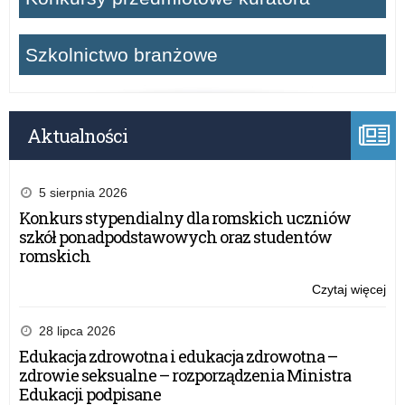
Szkolnictwo branżowe
Aktualności
5 sierpnia 2026
Konkurs stypendialny dla romskich uczniów
szkół ponadpodstawowych oraz studentów
romskich
Czytaj więcej
o:
„C
wie
28 lipca 2026
że
Edukacja zdrowotna i edukacja zdrowotna –
mo
zdrowie seksualne – rozporządzenia Ministra
mó
Edukacji podpisane
ni