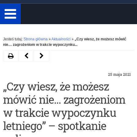
minimum
3
znaki.
Rozwiń
Jesteś tutaj:
Strona główna
»
Aktualności
»
„Czy wiesz, że możesz mówić
nie… zagrożeniom w trakcie wypoczynku...
Drukuj
Następny
Poprzedni
artykuł
artykuł
25 maja 2021
„Czy
Europejski
„Czy wiesz, że możesz
wiesz,
Korpus
mówić nie… zagrożeniom
że
Solidarności
możesz
–
w trakcie wypoczynku
mówić
spotkania
letniego” – spotkanie
nie…
informacyjne