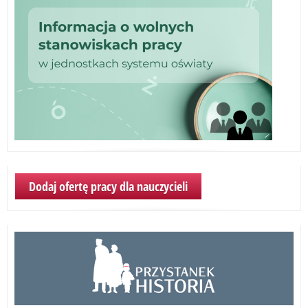
–
spo
onl
Dodaj ofertę pracy dla nauczycieli