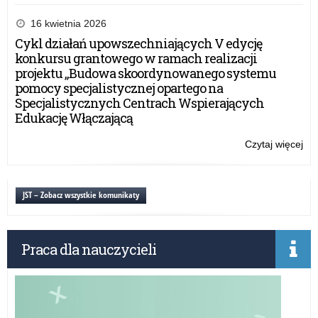
„C
wie
16 kwietnia 2026
że
Cykl działań upowszechniających V edycję
mo
konkursu grantowego w ramach realizacji
mó
projektu „Budowa skoordynowanego systemu
ni
pomocy specjalistycznej opartego na
za
Specjalistycznych Centrach Wspierających
w
Edukację Włączającą
tra
wy
Czytaj więcej
o:
let
„C
–
wie
spo
że
JST – Zobacz wszystkie komunikaty
onl
mo
mó
ni
Praca dla nauczycieli
za
w
tra
wy
let