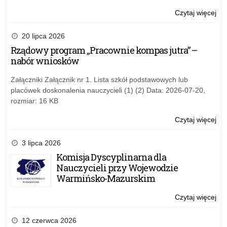
za
Czytaj więcej
o:
w
„C
tra
wie
20 lipca 2026
wy
że
Rządowy program „Pracownie kompas jutra” –
let
mo
nabór wniosków
–
mó
spo
ni
Załączniki Załącznik nr 1. Lista szkół podstawowych lub
onl
za
placówek doskonalenia nauczycieli (1) (2) Data: 2026-07-20,
w
rozmiar: 16 KB
tra
wy
Czytaj więcej
o:
let
„C
–
wie
3 lipca 2026
spo
że
Komisja Dyscyplinarna dla
onl
mo
Nauczycieli przy Wojewodzie
mó
Warmińsko-Mazurskim
ni
za
Czytaj więcej
o:
w
„C
tra
wie
12 czerwca 2026
wy