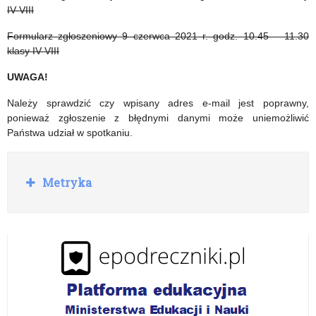
IV-VIII
Formularz zgłoszeniowy 9 czerwca 2021 r. godz. 10.45 – 11.30
klasy IV-VIII
UWAGA!
Należy sprawdzić czy wpisany adres e-mail jest poprawny,
ponieważ zgłoszenie z błędnymi danymi może uniemożliwić
Państwa udział w spotkaniu.
R
Metryka
o
z
w
i
ń