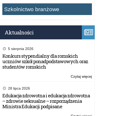
Szkolnictwo branżowe
Aktualności
5 sierpnia 2026
Konkurs stypendialny dla romskich
uczniów szkół ponadpodstawowych oraz
studentów romskich
Czytaj więcej
o:
EDUinspirator
oraz
28 lipca 2026
Selfie+
Edukacja zdrowotna i edukacja zdrowotna
konkursy
– zdrowie seksualne – rozporządzenia
Narodowej
Ministra Edukacji podpisane
Agencji
Programu