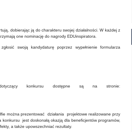
tują, dobierając ją do charakteru swojej działalności. W każdej z
Otrzymają one nominację do nagrody EDUinspiratora.
 zgłosić swoją kandydaturę poprzez wypełnienie formularza
 dotyczący konkursu dostępne są na stronie:
elfie można prezentować działania projektowe realizowane przy
a konkursu jest doskonałą okazją dla beneficjentów programów,
kty, a także upowszechniać rezultaty.