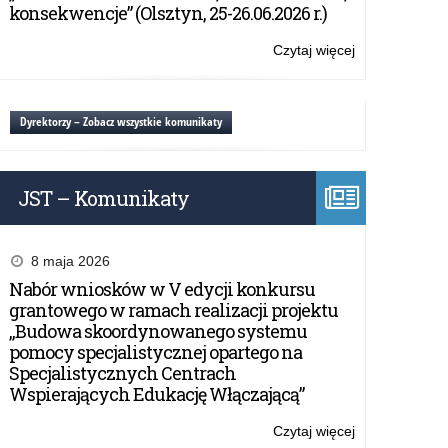
Narodowej
konsekwencje” (Olsztyn, 25-26.06.2026 r.)
Agencji
Programu
Czytaj więcej
o:
Erasmus+
EDUinspirator
i
oraz
Europejskiego
Selfie+
Dyrektorzy – Zobacz wszystkie komunikaty
Korpusu
konkursy
Solidarności.
Narodowej
Agencji
JST – Komunikaty
Programu
Erasmus+
i
Europejskiego
8 maja 2026
Korpusu
Nabór wniosków w V edycji konkursu
Solidarności.
grantowego w ramach realizacji projektu
„Budowa skoordynowanego systemu
pomocy specjalistycznej opartego na
Specjalistycznych Centrach
Wspierających Edukację Włączającą”
Czytaj więcej
o: