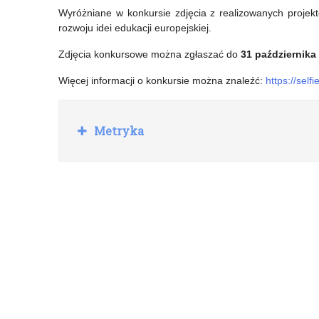
Wyróżniane w konkursie zdjęcia z realizowanych projek
rozwoju idei edukacji europejskiej.
Zdjęcia konkursowe można zgłaszać do
31 października
Więcej informacji o konkursie można znaleźć:
https://selfi
R
Metryka
o
z
w
i
ń