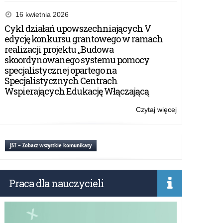
EDUinspirator
oraz
16 kwietnia 2026
Selfie+
Cykl działań upowszechniających V
konkursy
edycję konkursu grantowego w ramach
Narodowej
realizacji projektu „Budowa
Agencji
skoordynowanego systemu pomocy
Programu
specjalistycznej opartego na
Erasmus+
Specjalistycznych Centrach
i
Wspierających Edukację Włączającą
Europejskiego
Korpusu
Czytaj więcej
o:
Solidarności.
EDUinspirator
oraz
Selfie+
JST – Zobacz wszystkie komunikaty
konkursy
Narodowej
Agencji
Praca dla nauczycieli
Programu
Erasmus+
i
Europejskiego