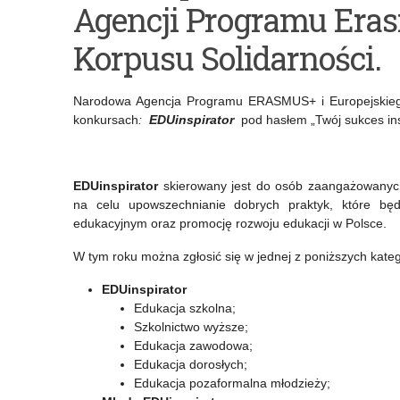
Agencji Programu Eras
pt.
do
„W
IGF
Korpusu Solidarności.
trosce
2021
Narodowa Agencja Programu ERASMUS+ i Europejskiego
o
–
konkursach
:
EDUinspirator
pod hasłem „Twój sukces ins
bezpieczeństwo
konferencja
dzieci
„Etyka
EDUinspirator
skierowany jest do osób zaangażowanyc
i
w
na celu upowszechnianie dobrych praktyk, które bę
edukacyjnym oraz promocję rozwoju edukacji w Polsce.
młodzieży
technologii”
w
–
W tym roku można zgłosić się w jednej z poniższych katego
czasie
31.05.2021
EDUinspirator
Edukacja szkolna;
wakacji.
Szkolnictwo wyższe;
Edukacja zawodowa;
Kompendium
Edukacja dorosłych;
wiedzy
Edukacja pozaformalna młodzieży;