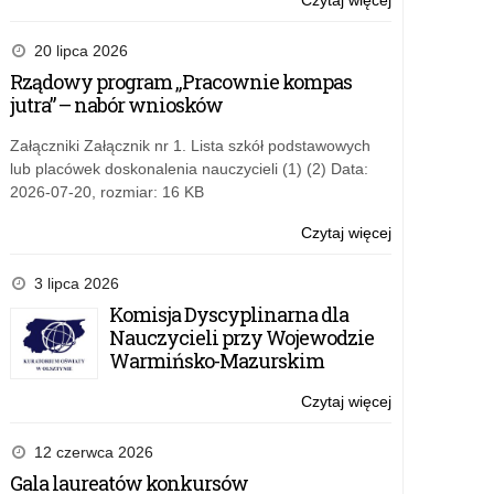
Czytaj więcej
o:
Erasmus+
EDUinspirator
i
oraz
20 lipca 2026
Europejskiego
Selfie+
Rządowy program „Pracownie kompas
Korpusu
konkursy
jutra” – nabór wniosków
Solidarności.
Narodowej
Agencji
Załączniki Załącznik nr 1. Lista szkół podstawowych
Programu
lub placówek doskonalenia nauczycieli (1) (2) Data:
Erasmus+
2026-07-20, rozmiar: 16 KB
i
Europejskiego
Czytaj więcej
o:
Korpusu
EDUinspirator
Solidarności.
oraz
3 lipca 2026
Selfie+
Komisja Dyscyplinarna dla
konkursy
Nauczycieli przy Wojewodzie
Narodowej
Warmińsko-Mazurskim
Agencji
Programu
Czytaj więcej
o:
Erasmus+
EDUinspirator
i
oraz
12 czerwca 2026
Europejskiego
Selfie+
Gala laureatów konkursów
Korpusu