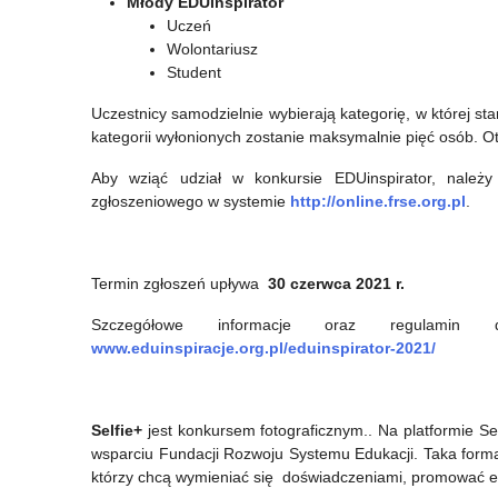
Młody EDUinspirator
dla
Uczeń
nauczycieli”
Wolontariusz
Student
Uczestnicy samodzielnie wybierają kategorię, w której star
kategorii wyłonionych zostanie maksymalnie pięć osób. 
Aby wziąć udział w konkursie EDUinspirator, należy
zgłoszeniowego w systemie
http://online.frse.org.pl
.
Termin zgłoszeń upływa
30 czerwca 2021 r.
Szczegółowe informacje oraz regulamin
www.eduinspiracje.org.pl/eduinspirator-2021/
Selfie+
jest konkursem fotograficznym.. Na platformie S
wsparciu Fundacji Rozwoju Systemu Edukacji. Taka form
którzy chcą wymieniać się doświadczeniami, promować efe