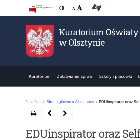
Przejdź
Przejdź
Dostępność
Rozmiar
Domyślna
Wielka
Deklaracja
Kontrast
do
do
czcionki:
dostępności
treśći
nawigacji
Kuratorium Oświaty
w Olsztynie
Kuratorium
Załatwianie spraw
Szkoły i placówki
Jesteś tutaj:
Strona główna
»
Aktualności
»
EDUinspirator oraz Sel
Drukuj
Następny
Poprzedni
artykuł
artykuł
EDUinspirator oraz Se
Konferencja
Droga