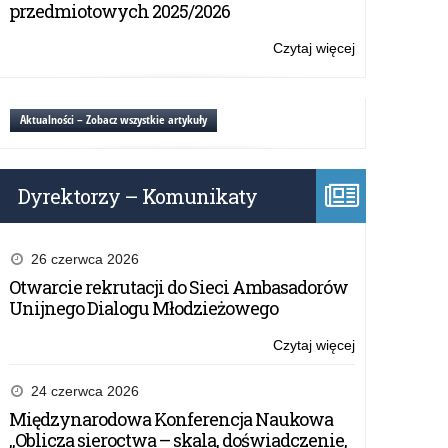
konkursy
przedmiotowych 2025/2026
Solidarności.
Narodowej
Agencji
Czytaj więcej
o:
Programu
EDUinspirator
Erasmus+
oraz
i
Selfie+
Aktualności – Zobacz wszystkie artykuły
Europejskiego
konkursy
Korpusu
Narodowej
Solidarności.
Agencji
Dyrektorzy – Komunikaty
Programu
Erasmus+
i
Europejskiego
26 czerwca 2026
Korpusu
Otwarcie rekrutacji do Sieci Ambasadorów
Solidarności.
Unijnego Dialogu Młodzieżowego
Czytaj więcej
o:
EDUinspirator
oraz
24 czerwca 2026
Selfie+
Międzynarodowa Konferencja Naukowa
konkursy
„Oblicza sieroctwa – skala, doświadczenie,