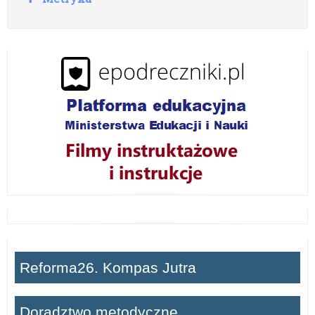
o
z
w
i
ń
Reforma26. Kompas Jutra
Doradztwo metodyczne