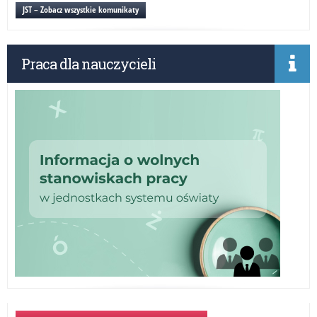
16.
JST – Zobacz wszystkie komunikaty
Pom
Dyw
Zm
Praca dla nauczycieli
im.
kró
Kaz
Jag