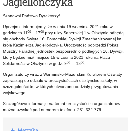
Jagiellończyka
AKTYWNI
–
BŁĘKITNI”
konferencja
Szanowni Państwo Dyrektorzy!
–
online
Uprzejmie informujemy, że w dniu 19 września 2021 roku w
Regionalny
00
00
godzinach 11
– 17
przy ulicy Saperskiej 1 w Olsztynie odbędą
się obchody Święta 16. Pomorskiej Dywizji Zmechanizowanej im.
Zarząd
króla Kazimierza Jagiellończyka. Uroczystość poprzedzi Pokaz
Gospodarki
Musztry Paradnej jednostek bezpośrednio podległych 16. Dywizji,
który będzie miał miejsce 15 września 2021 roku na Placu
Wodnej
00
00
Solidarności w Olsztynie w godz. 9
– 13
.
w
Organizatorzy wraz z Warmińsko-Mazurskim Kuratorem Oświaty
zapraszają do udziału w uroczystościach olsztyńskie szkoły, w
Gdańsku
szczególności te, w których utworzono oddziały przygotowania
wojskowego.
Szczegółowe informacje na temat uroczystości u organizatorów
można uzyskać pod numerem telefonu: 261-322-779.
R
Metryka