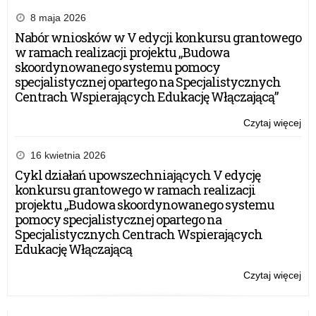
Kaz
Jag
8 maja 2026
Nabór wniosków w V edycji konkursu grantowego
w ramach realizacji projektu „Budowa
skoordynowanego systemu pomocy
specjalistycznej opartego na Specjalistycznych
Centrach Wspierających Edukację Włączającą”
Czytaj więcej
o:
Ob
Świ
16 kwietnia 2026
16.
Cykl działań upowszechniających V edycję
Pom
konkursu grantowego w ramach realizacji
Dyw
projektu „Budowa skoordynowanego systemu
Zm
pomocy specjalistycznej opartego na
im.
Specjalistycznych Centrach Wspierających
kró
Edukację Włączającą
Kaz
Jag
Czytaj więcej
o:
Ob
Świ