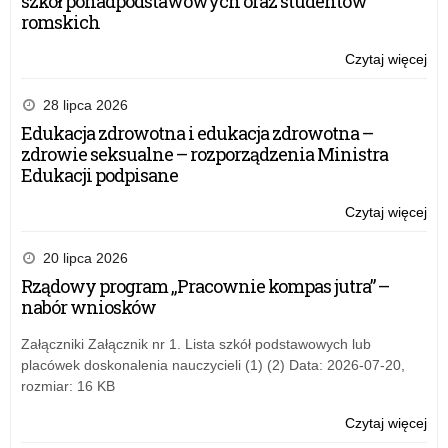
szkół ponadpodstawowych oraz studentów
romskich
Czytaj więcej
o:
Ob
Świ
28 lipca 2026
16.
Edukacja zdrowotna i edukacja zdrowotna –
Pom
zdrowie seksualne – rozporządzenia Ministra
Dyw
Edukacji podpisane
Zm
im.
Czytaj więcej
o:
kró
Ob
Kaz
Świ
20 lipca 2026
Jag
16.
Rządowy program „Pracownie kompas jutra” –
Pom
nabór wniosków
Dyw
Zm
Załączniki Załącznik nr 1. Lista szkół podstawowych lub
im.
placówek doskonalenia nauczycieli (1) (2) Data: 2026-07-20,
kró
rozmiar: 16 KB
Kaz
Jag
Czytaj więcej
o:
Ob