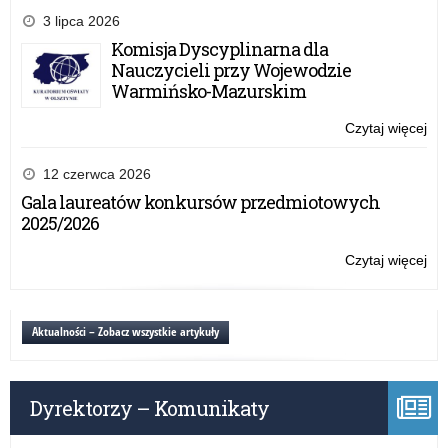
Świ
3 lipca 2026
16.
Komisja Dyscyplinarna dla
Pom
Nauczycieli przy Wojewodzie
Dyw
Warmińsko-Mazurskim
Zm
im.
Czytaj więcej
o:
kró
Ob
Kaz
Świ
12 czerwca 2026
Jag
16.
Gala laureatów konkursów przedmiotowych
Pom
2025/2026
Dyw
Zm
Czytaj więcej
o:
im.
Ob
kró
Świ
Kaz
16.
Aktualności – Zobacz wszystkie artykuły
Jag
Pom
Dyw
Zm
Dyrektorzy – Komunikaty
im.
kró