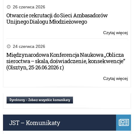
Kaz
Jag
26 czerwca 2026
Otwarcie rekrutacji do Sieci Ambasadorów
Unijnego Dialogu Młodzieżowego
Czytaj więcej
o:
Ob
Świ
24 czerwca 2026
16.
Międzynarodowa Konferencja Naukowa „Oblicza
Pom
sieroctwa – skala, doświadczenie, konsekwencje”
Dyw
(Olsztyn, 25-26.06.2026 r.)
Zm
im.
Czytaj więcej
o:
kró
Ob
Kaz
Świ
Jag
16.
Dyrektorzy – Zobacz wszystkie komunikaty
Pom
Dyw
Zm
JST – Komunikaty
im.
kró