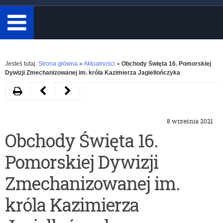
minimum
3
znaki.
Rozwiń
Jesteś tutaj:
Strona główna
»
Aktualności
»
Obchody Święta 16. Pomorskiej
Dywizji Zmechanizowanej im. króla Kazimierza Jagiellończyka
Drukuj
Następny
Poprzedni
artykuł
artykuł
8 września 2021
Projekt
Wokół
Obchody Święta 16.
edukacyjny
edukacji
Pomorskiej Dywizji
,,Szkoła
zdalnej.
przyjazna
Dylematy
Zmechanizowanej im.
wodzie
i
króla Kazimierza
–
wyzwania