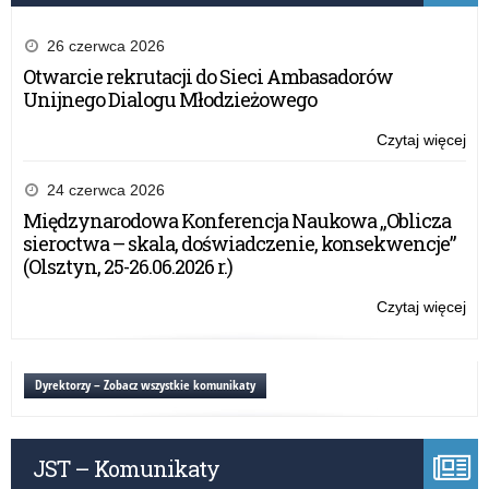
26 czerwca 2026
Otwarcie rekrutacji do Sieci Ambasadorów
Unijnego Dialogu Młodzieżowego
Czytaj więcej
o:
Akc
inf
24 czerwca 2026
„C
Międzynarodowa Konferencja Naukowa „Oblicza
–
sieroctwa – skala, doświadczenie, konsekwencje”
Cic
(Olsztyn, 25-26.06.2026 r.)
Zab
Czytaj więcej
o:
Akc
inf
„C
Dyrektorzy – Zobacz wszystkie komunikaty
–
Cic
Zab
JST – Komunikaty