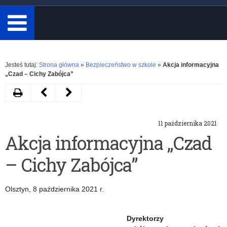
minimum
3
znaki.
Rozwiń
Jesteś tutaj:
Strona główna
»
Bezpieczeństwo w szkole
»
Akcja informacyjna
„Czad – Cichy Zabójca”
Drukuj
Następny
Poprzedni
artykuł
artykuł
11 października 2021
Zasady
Odpowiedzialność
Akcja informacyjna „Czad
bezpiecznego
karna
– Cichy Zabójca”
korzystania
pracodawców
z
i
Olsztyn, 8 października 2021 r.
pojazdów
organizatorów
publicznego
wychowania,
Dyrektorzy