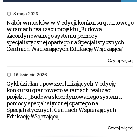
8 maja 2026
Nabór wniosków w V edycji konkursu grantowego
w ramach realizacji projektu „Budowa
skoordynowanego systemu pomocy
specjalistycznej opartego na Specjalistycznych
Centrach Wspierających Edukację Włączającą”
Czytaj więcej
o:
Akc
inf
16 kwietnia 2026
„C
Cykl działań upowszechniających V edycję
–
konkursu grantowego w ramach realizacji
Cic
projektu „Budowa skoordynowanego systemu
Zab
pomocy specjalistycznej opartego na
Specjalistycznych Centrach Wspierających
Edukację Włączającą
Czytaj więcej
o:
Akc