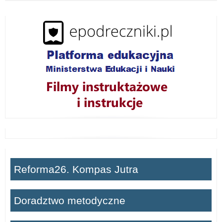
w
i
ń
Reforma26. Kompas Jutra
Doradztwo metodyczne