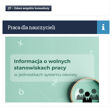
inf
„C
JST – Zobacz wszystkie komunikaty
–
Cic
Zab
Praca dla nauczycieli