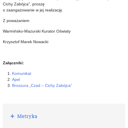
popełnionych
Cichy Zabójca”, proszę
przestępstwach
o zaangażowanie w jej realizację.
seksualnych
Z poważaniem
przez
Warmińsko-Mazurski Kurator Oświaty
osoby
Krzysztof Marek Nowacki
zatrudniane
Załączniki:
Komunikat
Apel
Broszura „Czad – Cichy Zabójca”
R
Metryka
o
z