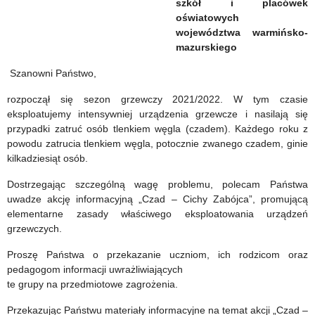
transportu
edukacji,
szkół i placówek
oświatowych
zbiorowego
wypoczynku,
województwa warmińsko-
mazurskiego
w
leczenia
Szanowni Państwo,
trakcie
oraz
epidemii
opieki
rozpoczął się sezon grzewczy 2021/2022. W tym czasie
eksploatujemy intensywniej urządzenia grzewcze i nasilają się
SARS-
nad
przypadki zatruć osób tlenkiem węgla (czadem). Każdego roku z
powodu zatrucia tlenkiem węgla, potocznie zwanego czadem, ginie
CoV-
małoletnimi
kilkadziesiąt osób.
2
w
Dostrzegając szczególną wagę problemu, polecam Państwa
w
związku
uwadze akcję informacyjną „Czad – Cichy Zabójca”, promującą
elementarne zasady właściwego eksploatowania urządzeń
Polsce
z
grzewczych.
nieuzyskaniem
Proszę Państwa o przekazanie uczniom, ich rodzicom oraz
informacji
pedagogom informacji uwrażliwiających
te grupy na przedmiotowe zagrożenia.
o
Przekazując Państwu materiały informacyjne na temat akcji „Czad –