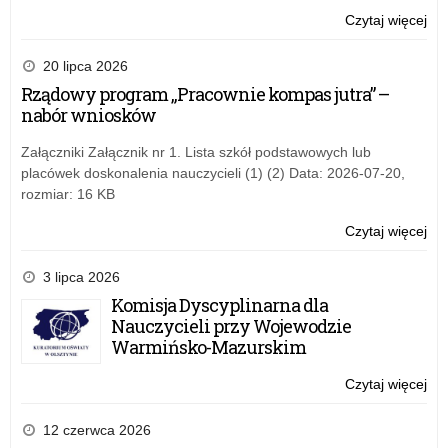
Czytaj więcej
o:
Akc
inf
20 lipca 2026
„C
Rządowy program „Pracownie kompas jutra” –
–
nabór wniosków
Cic
Zab
Załączniki Załącznik nr 1. Lista szkół podstawowych lub
placówek doskonalenia nauczycieli (1) (2) Data: 2026-07-20,
rozmiar: 16 KB
Czytaj więcej
o:
Akc
inf
3 lipca 2026
„C
Komisja Dyscyplinarna dla
–
Nauczycieli przy Wojewodzie
Cic
Warmińsko-Mazurskim
Zab
Czytaj więcej
o:
Akc
inf
12 czerwca 2026
„C