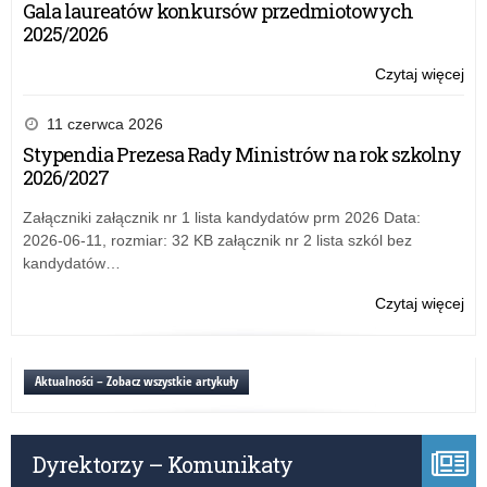
Gala laureatów konkursów przedmiotowych
–
2025/2026
Cic
Zab
Czytaj więcej
o:
Akc
inf
11 czerwca 2026
„C
Stypendia Prezesa Rady Ministrów na rok szkolny
–
2026/2027
Cic
Zab
Załączniki załącznik nr 1 lista kandydatów prm 2026 Data:
2026-06-11, rozmiar: 32 KB załącznik nr 2 lista szkól bez
kandydatów…
Czytaj więcej
o:
Akc
inf
„C
Aktualności – Zobacz wszystkie artykuły
–
Cic
Zab
Dyrektorzy – Komunikaty