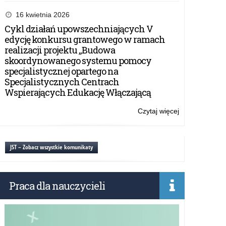
Konkurs
Capture
16 kwietnia 2026
The
Cykl działań upowszechniających V
Flag
edycję konkursu grantowego w ramach
„153+1”
realizacji projektu „Budowa
skoordynowanego systemu pomocy
specjalistycznej opartego na
Specjalistycznych Centrach
Wspierających Edukację Włączającą
Czytaj więcej
o:
Konkurs
Capture
The
JST – Zobacz wszystkie komunikaty
Flag
„153+1”
Praca dla nauczycieli