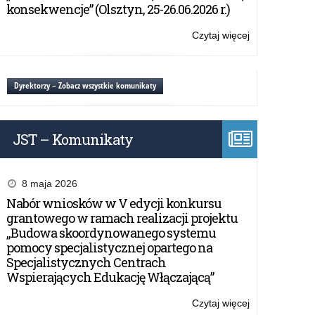
„153+1”
konsekwencje” (Olsztyn, 25-26.06.2026 r.)
Czytaj więcej
o:
Konkurs
Capture
The
Dyrektorzy – Zobacz wszystkie komunikaty
Flag
„153+1”
JST – Komunikaty
8 maja 2026
Nabór wniosków w V edycji konkursu
grantowego w ramach realizacji projektu
„Budowa skoordynowanego systemu
pomocy specjalistycznej opartego na
Specjalistycznych Centrach
Wspierających Edukację Włączającą”
Czytaj więcej
o: