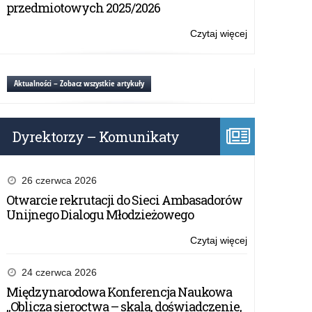
Flag
przedmiotowych 2025/2026
„153+1”
Czytaj więcej
o:
Konkurs
Capture
The
Aktualności – Zobacz wszystkie artykuły
Flag
„153+1”
Dyrektorzy – Komunikaty
26 czerwca 2026
Otwarcie rekrutacji do Sieci Ambasadorów
Unijnego Dialogu Młodzieżowego
Czytaj więcej
o:
Konkurs
Capture
24 czerwca 2026
The
Międzynarodowa Konferencja Naukowa
Flag
„Oblicza sieroctwa – skala, doświadczenie,