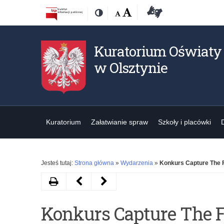
Przejdź
Przejdź
Dostępność
Rozmiar
Domyślna
Wielka
Deklaracja
Kontrast
do
do
czcionki:
dostępności
treśći
nawigacji
Kuratorium Oświaty
w Olsztynie
Kuratorium
Załatwianie spraw
Szkoły i placówki
Jesteś tutaj:
Strona główna
»
Wydarzenia
»
Konkurs Capture The 
Drukuj
Następny
Poprzedni
artykuł
artykuł
Konkurs Capture The Fl
Spotkanie
Spotkanie