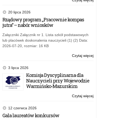
Czytaj więcej
o:
Konkurs
Capture
20 lipca 2026
The
Rządowy program „Pracownie kompas
Flag
jutra” – nabór wniosków
„153+1”
Załączniki Załącznik nr 1. Lista szkół podstawowych
lub placówek doskonalenia nauczycieli (1) (2) Data:
2026-07-20, rozmiar: 16 KB
Czytaj więcej
o:
Konkurs
Capture
3 lipca 2026
The
Komisja Dyscyplinarna dla
Flag
Nauczycieli przy Wojewodzie
„153+1”
Warmińsko-Mazurskim
Czytaj więcej
o:
Konkurs
Capture
12 czerwca 2026
The
Gala laureatów konkursów