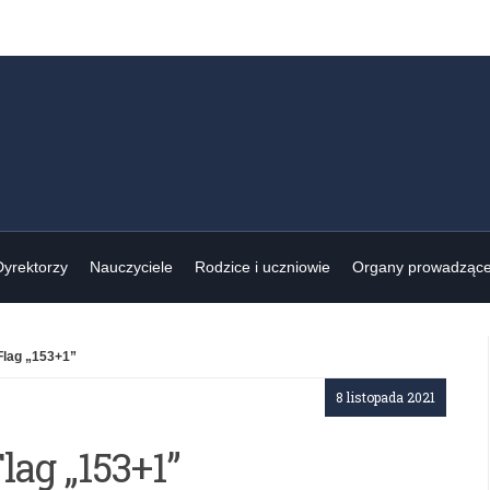
Dyrektorzy
Nauczyciele
Rodzice i uczniowie
Organy prowadząc
Flag „153+1”
8 listopada 2021
ag „153+1”