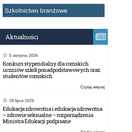
Szkolnictwo branżowe
Aktualności
5 sierpnia 2026
Konkurs stypendialny dla romskich
uczniów szkół ponadpodstawowych oraz
studentów romskich
Czytaj więcej
o:
Konkurs
Capture
28 lipca 2026
The
Edukacja zdrowotna i edukacja zdrowotna
Flag
– zdrowie seksualne – rozporządzenia
„153+1”
Ministra Edukacji podpisane