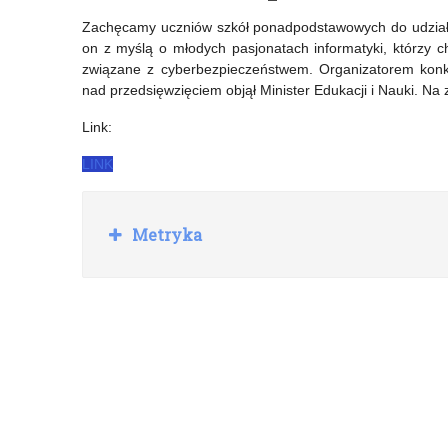
Rady
pt.
Zachęcamy uczniów szkół ponadpodstawowych do udziału 
on z myślą o młodych pasjonatach informatyki, którzy ch
Dyrektorów
„Przywracamy
związane z cyberbezpieczeństwem. Organizatorem konku
Szkół
pamięć”
nad przedsięwzięciem objął Minister Edukacji i Nauki. Na
Podstawowych
–
Link:
Delegatura
LINK
IPN
w
R
Metryka
o
Olsztynie
z
w
i
ń