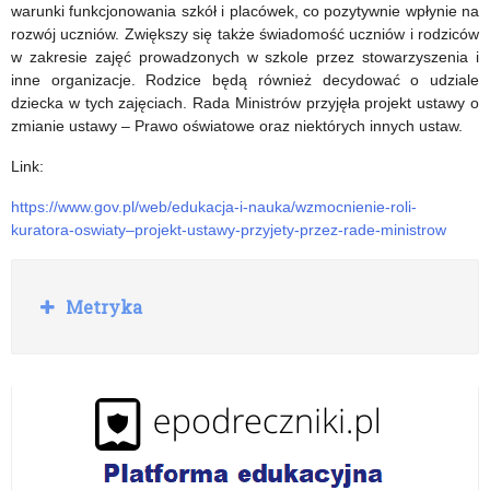
przedłużony
warunki funkcjonowania szkół i placówek, co pozytywnie wpłynie na
rozwój uczniów. Zwiększy się także świadomość uczniów i rodziców
do
w zakresie zajęć prowadzonych w szkole przez stowarzyszenia i
30
inne organizacje. Rodzice będą również decydować o udziale
dziecka w tych zajęciach. Rada Ministrów przyjęła projekt ustawy o
listopada!
zmianie ustawy – Prawo oświatowe oraz niektórych innych ustaw.
Link:
https://www.gov.pl/web/edukacja-i-nauka/wzmocnienie-roli-
kuratora-oswiaty–projekt-ustawy-przyjety-przez-rade-ministrow
R
Metryka
o
z
w
i
ń