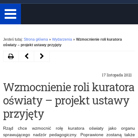
minimum
3
znaki.
Rozwiń
Jesteś tutaj:
Strona główna
»
Wydarzenia
»
Wzmocnienie roli kuratora
oświaty – projekt ustawy przyjęty
Drukuj
Następny
Poprzedni
artykuł
artykuł
17 listopada 2021
Zapraszamy
„Laboratoria
Wzmocnienie roli kuratora
do
Przyszłości”
oświaty – projekt ustawy
udziału
–
w
termin
przyjęty
„Gwiazdkopisaniu”
składania
Rząd chce wzmocnić rolę kuratora oświaty jako organu
wniosków
sprawującego nadzór pedagogiczny. Poprawione zostaną także