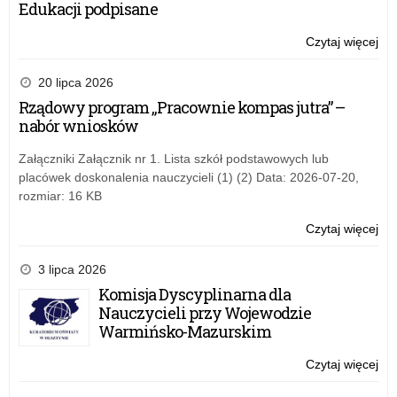
Edukacji podpisane
pro
us
Czytaj więcej
o:
prz
Wz
roli
20 lipca 2026
kur
Rządowy program „Pracownie kompas jutra” –
ośw
nabór wniosków
–
pro
Załączniki Załącznik nr 1. Lista szkół podstawowych lub
us
placówek doskonalenia nauczycieli (1) (2) Data: 2026-07-20,
prz
rozmiar: 16 KB
Czytaj więcej
o:
Wz
roli
3 lipca 2026
kur
Komisja Dyscyplinarna dla
ośw
Nauczycieli przy Wojewodzie
–
Warmińsko-Mazurskim
pro
us
Czytaj więcej
o:
prz
Wz