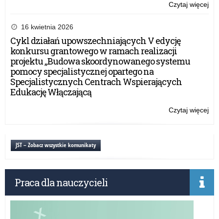
Czytaj więcej
o:
Wz
roli
16 kwietnia 2026
kur
Cykl działań upowszechniających V edycję
ośw
konkursu grantowego w ramach realizacji
–
projektu „Budowa skoordynowanego systemu
pro
pomocy specjalistycznej opartego na
us
Specjalistycznych Centrach Wspierających
prz
Edukację Włączającą
Czytaj więcej
o:
Wz
roli
kur
JST – Zobacz wszystkie komunikaty
ośw
–
pro
Praca dla nauczycieli
us
prz