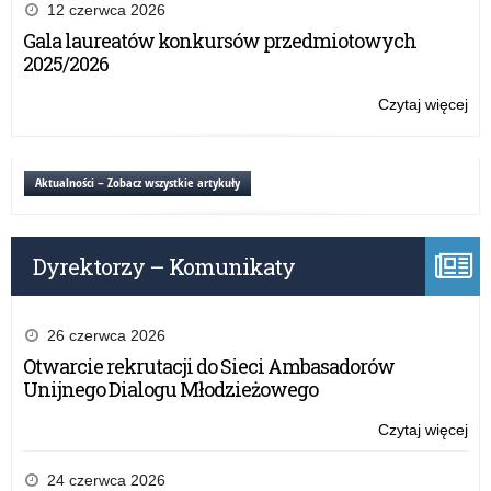
roli
12 czerwca 2026
kur
Gala laureatów konkursów przedmiotowych
ośw
2025/2026
–
pro
Czytaj więcej
o:
us
Wz
prz
roli
kur
Aktualności – Zobacz wszystkie artykuły
ośw
–
pro
Dyrektorzy – Komunikaty
us
prz
26 czerwca 2026
Otwarcie rekrutacji do Sieci Ambasadorów
Unijnego Dialogu Młodzieżowego
Czytaj więcej
o:
Wz
roli
24 czerwca 2026