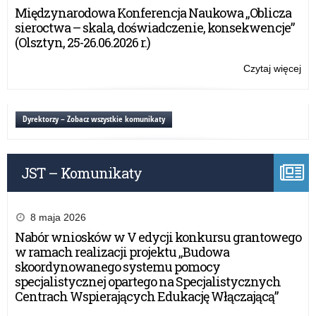
kur
Międzynarodowa Konferencja Naukowa „Oblicza
ośw
sieroctwa – skala, doświadczenie, konsekwencje”
–
(Olsztyn, 25-26.06.2026 r.)
pro
us
Czytaj więcej
o:
prz
Wz
roli
kur
Dyrektorzy – Zobacz wszystkie komunikaty
ośw
–
pro
JST – Komunikaty
us
prz
8 maja 2026
Nabór wniosków w V edycji konkursu grantowego
w ramach realizacji projektu „Budowa
skoordynowanego systemu pomocy
specjalistycznej opartego na Specjalistycznych
Centrach Wspierających Edukację Włączającą”