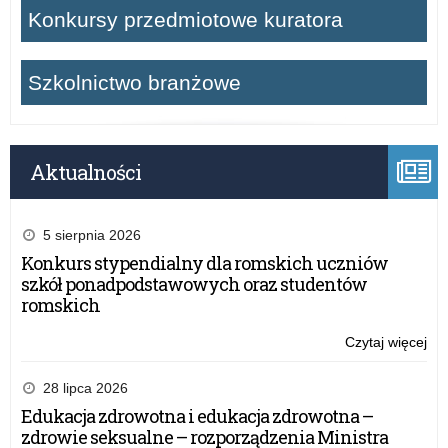
Konkursy przedmiotowe kuratora
Szkolnictwo branżowe
Aktualności
5 sierpnia 2026
Konkurs stypendialny dla romskich uczniów
szkół ponadpodstawowych oraz studentów
romskich
Czytaj więcej
o:
Wz
roli
28 lipca 2026
kur
Edukacja zdrowotna i edukacja zdrowotna –
ośw
zdrowie seksualne – rozporządzenia Ministra
–