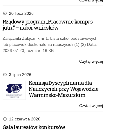
Czytaj więcej
o:
Zapraszamy
do
20 lipca 2026
udziału
Rządowy program „Pracownie kompas
w
jutra” – nabór wniosków
„Gwiazdkopisa
Załączniki Załącznik nr 1. Lista szkół podstawowych
lub placówek doskonalenia nauczycieli (1) (2) Data:
2026-07-20, rozmiar: 16 KB
Czytaj więcej
o:
Zapraszamy
do
3 lipca 2026
udziału
Komisja Dyscyplinarna dla
w
Nauczycieli przy Wojewodzie
„Gwiazdkopisa
Warmińsko-Mazurskim
Czytaj więcej
o:
Zapraszamy
do
12 czerwca 2026
udziału
Gala laureatów konkursów