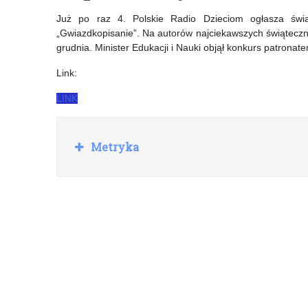
Ministra
roli
Już po raz 4. Polskie Radio Dzieciom ogłasza świąt
„Gwiazdkopisanie”. Na autorów najciekawszych świąteczn
Edukacji
kuratora
grudnia. Minister Edukacji i Nauki objął konkurs patrona
i
oświaty
Link:
Nauki
–
LINK
oraz
projekt
Ministra
ustawy
R
Metryka
Zdrowia
przyjęty
o
z
w
i
ń