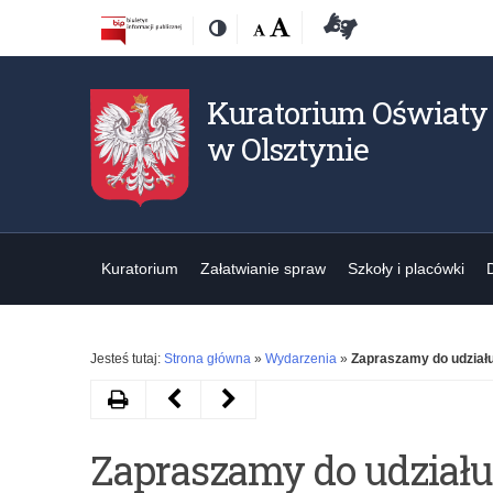
Przejdź
Przejdź
Dostępność
Rozmiar
Domyślna
Wielka
Deklaracja
Kontrast
do
do
czcionki:
dostępności
treśći
nawigacji
Kuratorium Oświaty
w Olsztynie
Kuratorium
Załatwianie spraw
Szkoły i placówki
Jesteś tutaj:
Strona główna
»
Wydarzenia
»
Zapraszamy do udział
Drukuj
Następny
Poprzedni
artykuł
artykuł
Zapraszamy do udziału
List
Wzmocnienie