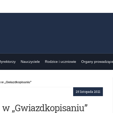
Dyrektorzy
Nauczyciele
Rodzice i uczniowie
Organy prowadząc
u w „Gwiazdkopisaniu”
29 listopada 2021
 w „Gwiazdkopisaniu”