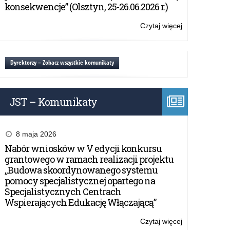
„Gwiazdkopisa
konsekwencje” (Olsztyn, 25-26.06.2026 r.)
Czytaj więcej
o:
Zapraszamy
do
udziału
Dyrektorzy – Zobacz wszystkie komunikaty
w
„Gwiazdkopisa
JST – Komunikaty
8 maja 2026
Nabór wniosków w V edycji konkursu
grantowego w ramach realizacji projektu
„Budowa skoordynowanego systemu
pomocy specjalistycznej opartego na
Specjalistycznych Centrach
Wspierających Edukację Włączającą”
Czytaj więcej
o: