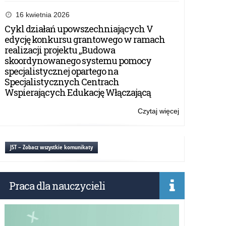
Zapraszamy
do
16 kwietnia 2026
udziału
Cykl działań upowszechniających V
w
edycję konkursu grantowego w ramach
„Gwiazdkopisa
realizacji projektu „Budowa
skoordynowanego systemu pomocy
specjalistycznej opartego na
Specjalistycznych Centrach
Wspierających Edukację Włączającą
Czytaj więcej
o:
Zapraszamy
do
udziału
JST – Zobacz wszystkie komunikaty
w
„Gwiazdkopisa
Praca dla nauczycieli