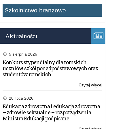
Szkolnictwo branżowe
Aktualności
5 sierpnia 2026
Konkurs stypendialny dla romskich
uczniów szkół ponadpodstawowych oraz
studentów romskich
Czytaj więcej
o:
Zapraszamy
do
28 lipca 2026
udziału
Edukacja zdrowotna i edukacja zdrowotna
w
– zdrowie seksualne – rozporządzenia
„Gwiazdkopisa
Ministra Edukacji podpisane