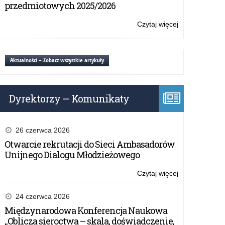
w
przedmiotowych 2025/2026
„Gwiazdkopisa
Czytaj więcej
o:
Zapraszamy
do
udziału
Aktualności – Zobacz wszystkie artykuły
w
„Gwiazdkopisa
Dyrektorzy – Komunikaty
26 czerwca 2026
Otwarcie rekrutacji do Sieci Ambasadorów
Unijnego Dialogu Młodzieżowego
Czytaj więcej
o:
Zapraszamy
do
24 czerwca 2026
udziału
Międzynarodowa Konferencja Naukowa
w
„Oblicza sieroctwa – skala, doświadczenie,