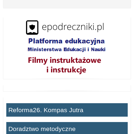
z
w
i
ń
Reforma26. Kompas Jutra
Doradztwo metodyczne