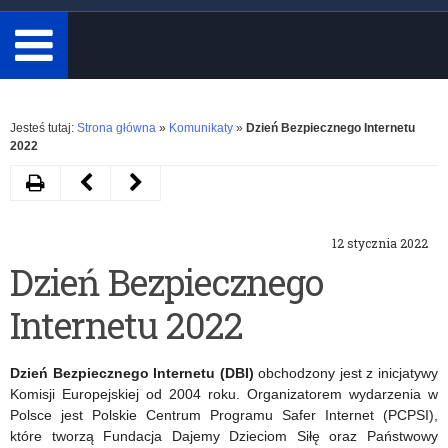
minimum
3
znaki.
Rozwiń
Jesteś tutaj:
Strona główna
»
Komunikaty
»
Dzień Bezpiecznego Internetu
2022
Drukuj
Następny
Poprzedni
artykuł
artykuł
12 stycznia 2022
Międzynarodowy
Podsumowanie
Dzień Bezpiecznego
Dzień
cyklu
Internetu 2022
Pamięci
wykładów
o
Niepodległa
Dzień Bezpiecznego Internetu
(DBI)
obchodzony jest z inicjatywy
Ofiarach
Komisji Europejskiej od 2004 roku. Organizatorem wydarzenia w
Polsce jest Polskie Centrum Programu Safer Internet (PCPSI),
Holokaustu
które tworzą Fundacja Dajemy Dzieciom Siłę oraz Państwowy