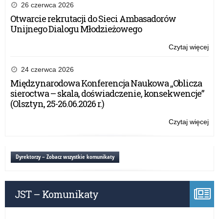
26 czerwca 2026
Otwarcie rekrutacji do Sieci Ambasadorów
Unijnego Dialogu Młodzieżowego
Czytaj więcej
o:
Dz
Be
24 czerwca 2026
Int
Międzynarodowa Konferencja Naukowa „Oblicza
20
sieroctwa – skala, doświadczenie, konsekwencje”
(Olsztyn, 25-26.06.2026 r.)
Czytaj więcej
o:
Dz
Be
Int
Dyrektorzy – Zobacz wszystkie komunikaty
20
JST – Komunikaty