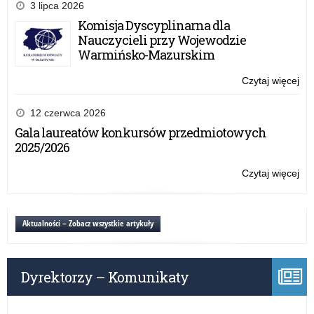
Be
3 lipca 2026
Int
Komisja Dyscyplinarna dla
20
Nauczycieli przy Wojewodzie
Warmińsko-Mazurskim
Czytaj więcej
o:
Dz
Be
12 czerwca 2026
Int
Gala laureatów konkursów przedmiotowych
20
2025/2026
Czytaj więcej
o:
Dz
Be
Int
Aktualności – Zobacz wszystkie artykuły
20
Dyrektorzy – Komunikaty