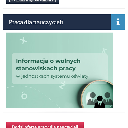
JST – Zobacz wszystkie komunikaty
20
Praca dla nauczycieli
Dodaj ofertę pracy dla nauczycieli