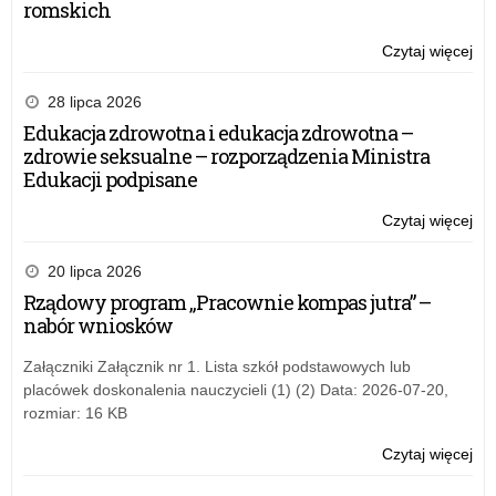
romskich
Czytaj więcej
o:
Dz
Be
28 lipca 2026
Int
Edukacja zdrowotna i edukacja zdrowotna –
20
zdrowie seksualne – rozporządzenia Ministra
Edukacji podpisane
Czytaj więcej
o:
Dz
Be
20 lipca 2026
Int
Rządowy program „Pracownie kompas jutra” –
20
nabór wniosków
Załączniki Załącznik nr 1. Lista szkół podstawowych lub
placówek doskonalenia nauczycieli (1) (2) Data: 2026-07-20,
rozmiar: 16 KB
Czytaj więcej
o:
Dz