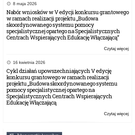
8 maja 2026
Nabór wniosków w V edycji konkursu grantowego
w ramach realizacji projektu „Budowa
skoordynowanego systemu pomocy
specjalistycznej opartego na Specjalistycznych
Centrach Wspierających Edukację Włączającą”
Czytaj więcej
o:
Dz
Be
16 kwietnia 2026
Int
Cykl działań upowszechniających V edycję
20
konkursu grantowego w ramach realizacji
projektu „Budowa skoordynowanego systemu
pomocy specjalistycznej opartego na
Specjalistycznych Centrach Wspierających
Edukację Włączającą
Czytaj więcej
o:
Dz
Be
Int