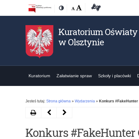
Przejdź
Przejdź
Dostępność
Rozmiar
Domyślna
Wielka
Deklaracja
Kontrast
do
do
czcionki:
dostępności
treśći
nawigacji
Kuratorium Oświaty
w Olsztynie
Kuratorium
Załatwianie spraw
Szkoły i placówki
Jesteś tutaj:
Strona główna
»
Wydarzenia
»
Konkurs #FakeHunter 
Drukuj
Następny
Poprzedni
artykuł
artykuł
Konkurs #FakeHunter 
Program
Wytyczne