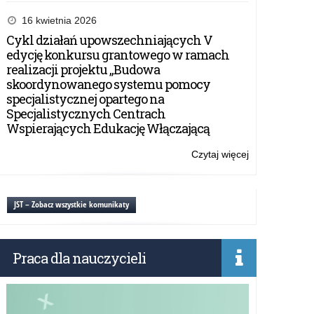
Konkurs
#FakeHunter
16 kwietnia 2026
Challenge/Geo
Cykl działań upowszechniających V
edycję konkursu grantowego w ramach
realizacji projektu „Budowa
skoordynowanego systemu pomocy
specjalistycznej opartego na
Specjalistycznych Centrach
Wspierających Edukację Włączającą
Czytaj więcej
o:
Konkurs
#FakeHunter
Challenge/Geo
JST – Zobacz wszystkie komunikaty
Praca dla nauczycieli