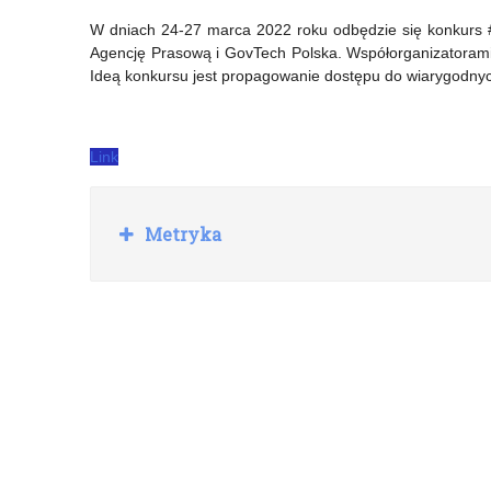
„Laboratoria
GIS
W dniach 24-27 marca 2022 roku odbędzie się konkurs 
Agencję Prasową i GovTech Polska. Współorganizatorami 
przyszłości”
dla
Ideą konkursu jest propagowanie dostępu do wiarygodnych
–
przedszkoli,
ankieta
oddziałów
Link
dla
przedszkolnych
nauczycieli
w
R
Metryka
szkole
o
z
podstawowej
w
i
ń