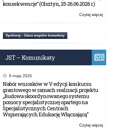
konsekwencje” (Olsztyn, 25-26.06.2026 r.)
Czytaj więcej
o:
Konkurs
#FakeHunter
Challenge/Geo
Dyrektorzy – Zobacz wszystkie komunikaty
JST – Komunikaty
8 maja 2026
Nabór wniosków w V edycji konkursu
grantowego w ramach realizacji projektu
„Budowa skoordynowanego systemu
pomocy specjalistycznej opartego na
Specjalistycznych Centrach
Wspierających Edukację Włączającą”
Czytaj więcej
o: