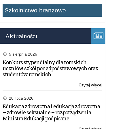
Szkolnictwo branżowe
Aktualności
5 sierpnia 2026
Konkurs stypendialny dla romskich
uczniów szkół ponadpodstawowych oraz
studentów romskich
Czytaj więcej
o:
Konkurs
#FakeHunter
28 lipca 2026
Challenge/Geo
Edukacja zdrowotna i edukacja zdrowotna
– zdrowie seksualne – rozporządzenia
Ministra Edukacji podpisane