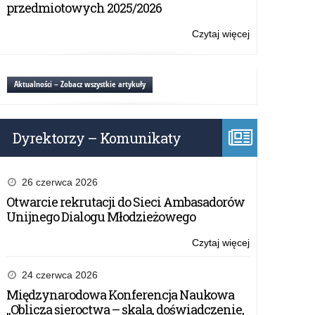
przedmiotowych 2025/2026
Czytaj więcej
o:
Konkurs
#FakeHunter
Challenge/Geo
Aktualności – Zobacz wszystkie artykuły
Dyrektorzy – Komunikaty
26 czerwca 2026
Otwarcie rekrutacji do Sieci Ambasadorów
Unijnego Dialogu Młodzieżowego
Czytaj więcej
o:
Konkurs
#FakeHunter
24 czerwca 2026
Challenge/Geo
Międzynarodowa Konferencja Naukowa
„Oblicza sieroctwa – skala, doświadczenie,