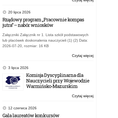
Czytaj więcej
o:
Konkurs
#FakeHunter
20 lipca 2026
Challenge/Geo
Rządowy program „Pracownie kompas
jutra” – nabór wniosków
Załączniki Załącznik nr 1. Lista szkół podstawowych
lub placówek doskonalenia nauczycieli (1) (2) Data:
2026-07-20, rozmiar: 16 KB
Czytaj więcej
o:
Konkurs
#FakeHunter
3 lipca 2026
Challenge/Geo
Komisja Dyscyplinarna dla
Nauczycieli przy Wojewodzie
Warmińsko-Mazurskim
Czytaj więcej
o:
Konkurs
#FakeHunter
12 czerwca 2026
Challenge/Geo
Gala laureatów konkursów