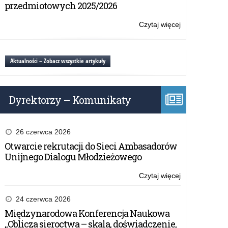
przedmiotowych 2025/2026
Czytaj więcej
o:
program
konferencji
Aktualności – Zobacz wszystkie artykuły
Dyrektorzy – Komunikaty
26 czerwca 2026
Otwarcie rekrutacji do Sieci Ambasadorów
Unijnego Dialogu Młodzieżowego
Czytaj więcej
o:
program
konferencji
24 czerwca 2026
Międzynarodowa Konferencja Naukowa
„Oblicza sieroctwa – skala, doświadczenie,