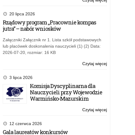
Czytaj więcej
o:
program
konferencji
20 lipca 2026
Rządowy program „Pracownie kompas
jutra” – nabór wniosków
Załączniki Załącznik nr 1. Lista szkół podstawowych
lub placówek doskonalenia nauczycieli (1) (2) Data:
2026-07-20, rozmiar: 16 KB
Czytaj więcej
o:
program
konferencji
3 lipca 2026
Komisja Dyscyplinarna dla
Nauczycieli przy Wojewodzie
Warmińsko-Mazurskim
Czytaj więcej
o:
program
konferencji
12 czerwca 2026
Gala laureatów konkursów