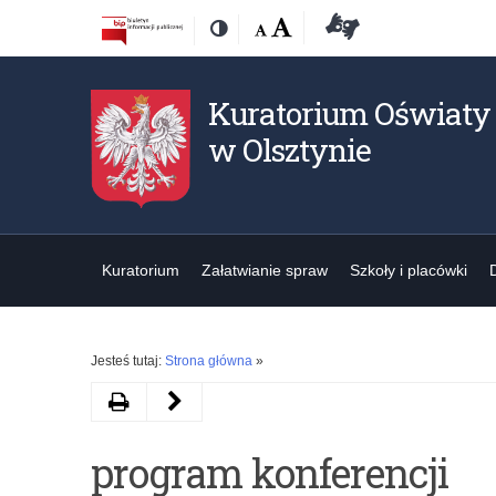
Przejdź
Przejdź
Dostępność
Rozmiar
Domyślna
Wielka
Deklaracja
Kontrast
do
do
czcionki:
dostępności
treśći
nawigacji
Kuratorium Oświaty
w Olsztynie
Kuratorium
Załatwianie spraw
Szkoły i placówki
Jesteś tutaj:
Strona główna
»
Drukuj
Poprzedni
artykuł
program konferencji
Ogólnopolska