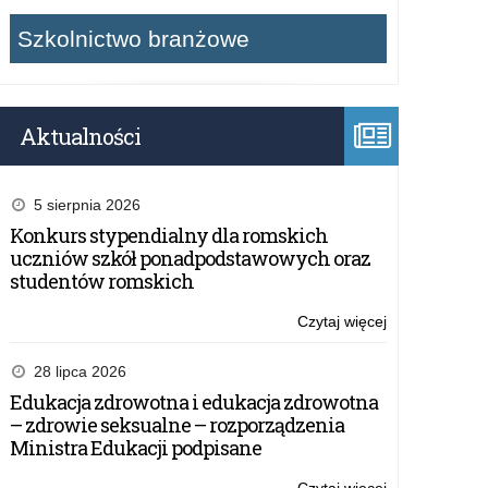
Szkolnictwo branżowe
Aktualności
5 sierpnia 2026
Konkurs stypendialny dla romskich
uczniów szkół ponadpodstawowych oraz
studentów romskich
Czytaj więcej
o:
program
konferencji
28 lipca 2026
Edukacja zdrowotna i edukacja zdrowotna
– zdrowie seksualne – rozporządzenia
Ministra Edukacji podpisane