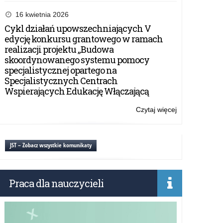
program
konferencji
16 kwietnia 2026
Cykl działań upowszechniających V
edycję konkursu grantowego w ramach
realizacji projektu „Budowa
skoordynowanego systemu pomocy
specjalistycznej opartego na
Specjalistycznych Centrach
Wspierających Edukację Włączającą
Czytaj więcej
o:
program
konferencji
JST – Zobacz wszystkie komunikaty
Praca dla nauczycieli