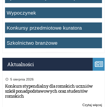
Wypoczynek
Konkursy przedmiotowe kuratora
Szkolnictwo branżowe
Aktualności
5 sierpnia 2026
Konkurs stypendialny dla romskich uczniów
szkół ponadpodstawowych oraz studentów
romskich
Czytaj więcej
o: