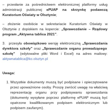
– przesłanie za pośrednictwem elektronicznej platformy usług
administracji publicznej
ePUAP na skrzynkę podawczą
Kuratorium Oświaty w Olsztynie
;
– złożenie osobiście w sekretariacie Kuratorium Oświaty w
Olsztynie z dopiskiem na kopercie:
„Sprawozdanie – Rządowy
program „Aktywna tablica 2021”
.
3. przesyła
obowiązkowo
wersję elektroniczną
„Sprawozdania
dyrektora szkoły”
oraz
„Sprawozdanie organu prowadzącego
szkołę”
(edytowalne pliki Word i Excel) na adres mailowy:
aktywnatablica@ko.olsztyn.pl
Uwaga:
Wszystkie dokumenty muszą być podpisane i opieczętowane
przez upoważnione osoby. Proszę zwrócić uwagę na właściwą
reprezentację organu przy podpisywaniu sprawozdania
(dokumenty wysyłane poprzez platformę ePUAP muszą być
opatrzone kwalifikowanym podpisem elektronicznym lub
podpisem zaufanym).