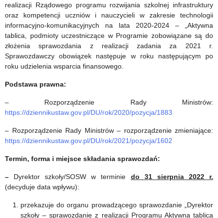
finansowe
relację
realizacji Rządowego programu rozwijania szkolnej infrastruktury
oraz kompetencji uczniów i nauczycieli w zakresie technologii
w
z
informacyjno-komunikacyjnych na lata 2020-2024 – „Aktywna
2022
Dnia
tablica, podmioty uczestniczące w Programie zobowiązane są do
złożenia sprawozdania z realizacji zadania za 2021 r.
roku
Nowych
Sprawozdawczy obowiązek następuje w roku następującym po
roku udzielenia wsparcia finansowego.
Technologii
Podstawa prawna:
w
Edukacji
– Rozporządzenie Rady Ministrów:
https://dziennikustaw.gov.pl/DU/rok/2020/pozycja/1883
–
– Rozporządzenie Rady Ministrów – rozporządzenie zmieniające:
2022
https://dziennikustaw.gov.pl/DU/rok/2021/pozycja/1602
Termin, forma i miejsce składania sprawozdań:
–
Dyrektor szkoły/SOSW w terminie
do 31 sierpnia 2022 r.
(decyduje data wpływu):
przekazuje do organu prowadzącego sprawozdanie „Dyrektor
szkoły – sprawozdanie z realizacji Programu Aktywna tablica