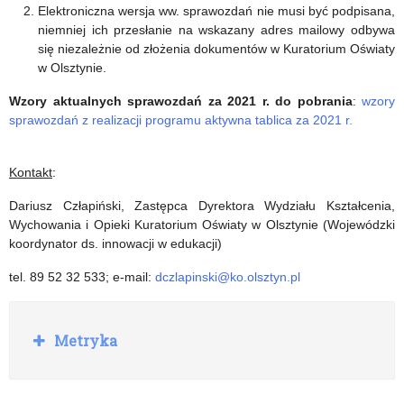
Elektroniczna wersja ww. sprawozdań nie musi być podpisana,
niemniej ich przesłanie na wskazany adres mailowy odbywa
się niezależnie od złożenia dokumentów w Kuratorium Oświaty
w Olsztynie.
Wzory aktualnych sprawozdań
za 2021 r.
do pobrania
:
wzory
sprawozdań z realizacji programu aktywna tablica za 2021 r.
Kontakt
:
Dariusz Człapiński, Zastępca Dyrektora Wydziału Kształcenia,
Wychowania i Opieki Kuratorium Oświaty w Olsztynie (Wojewódzki
koordynator ds. innowacji w edukacji)
tel. 89 52 32 533; e-mail:
dczlapinski@ko.olsztyn.pl
R
Metryka
o
z
w
i