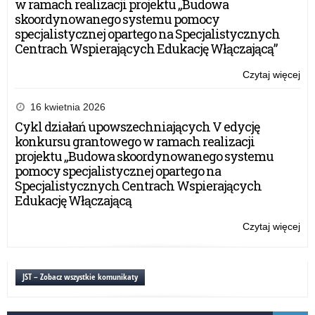
w ramach realizacji projektu „Budowa
skoordynowanego systemu pomocy
specjalistycznej opartego na Specjalistycznych
Centrach Wspierających Edukację Włączającą”
Czytaj więcej
o:
Sp
z
16 kwietnia 2026
Pr
Cykl działań upowszechniających V edycję
„A
konkursu grantowego w ramach realizacji
tab
projektu „Budowa skoordynowanego systemu
za
pomocy specjalistycznej opartego na
20
Specjalistycznych Centrach Wspierających
rok
Edukację Włączającą
Czytaj więcej
o:
Sp
z
Pr
JST – Zobacz wszystkie komunikaty
„A
tab