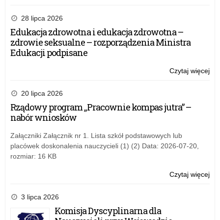
Sp
z
28 lipca 2026
Pr
Edukacja zdrowotna i edukacja zdrowotna –
„A
zdrowie seksualne – rozporządzenia Ministra
tab
Edukacji podpisane
za
20
Czytaj więcej
o:
rok
Sp
z
20 lipca 2026
Pr
Rządowy program „Pracownie kompas jutra” –
„A
nabór wniosków
tab
za
Załączniki Załącznik nr 1. Lista szkół podstawowych lub
20
placówek doskonalenia nauczycieli (1) (2) Data: 2026-07-20,
rok
rozmiar: 16 KB
Czytaj więcej
o:
Sp
z
3 lipca 2026
Pr
Komisja Dyscyplinarna dla
„A