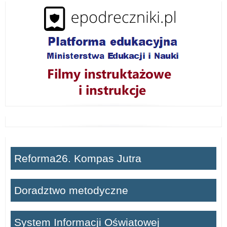
ń
Reforma26. Kompas Jutra
Doradztwo metodyczne
System Informacji Oświatowej