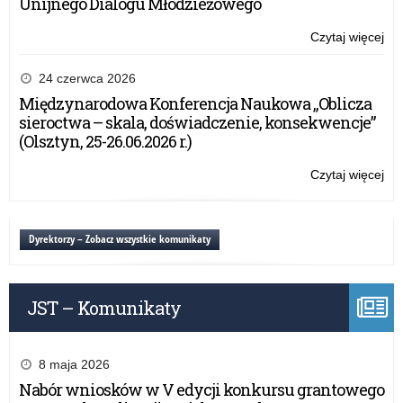
Unijnego Dialogu Młodzieżowego
Czytaj więcej
o:
Sp
z
24 czerwca 2026
Pr
Międzynarodowa Konferencja Naukowa „Oblicza
„A
sieroctwa – skala, doświadczenie, konsekwencje”
tab
(Olsztyn, 25-26.06.2026 r.)
za
20
Czytaj więcej
o:
rok
Sp
z
Pr
Dyrektorzy – Zobacz wszystkie komunikaty
„A
tab
za
JST – Komunikaty
20
rok
8 maja 2026
Nabór wniosków w V edycji konkursu grantowego