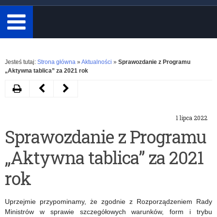
minimum
3
znaki.
Rozwiń
Jesteś tutaj:
Strona główna
»
Aktualności
»
Sprawozdanie z Programu
„Aktywna tablica” za 2021 rok
Drukuj
Następny
Poprzedni
artykuł
artykuł
1 lipca 2022
Rządowy
Laureaci
Sprawozdanie z Programu
program
etapu
„Aktywna tablica” za 2021
„Aktywna
I
tablica”
konkursu
rok
–
na
Uprzejmie przypominamy, że zgodnie z Rozporządzeniem Rady
wsparcie
najciekawszą
Ministrów w sprawie szczegółowych warunków, form i trybu