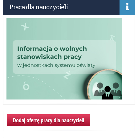
za
Praca dla nauczycieli
20
rok
Dodaj ofertę pracy dla nauczycieli