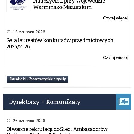
Nauczycieli przy Wojewodzie
tab
Warmińsko-Mazurskim
za
20
Czytaj więcej
o:
rok
Sp
z
12 czerwca 2026
Pr
Gala laureatów konkursów przedmiotowych
„A
2025/2026
tab
za
Czytaj więcej
o:
20
Sp
rok
z
Pr
Aktualności – Zobacz wszystkie artykuły
„A
tab
za
Dyrektorzy – Komunikaty
20
rok
26 czerwca 2026
Otwarcie rekrutacji do Sieci Ambasadorów