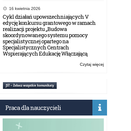
Konkurs
filmowy
16 kwietnia 2026
„Patria
Cykl działań upowszechniających V
Nostra”
edycję konkursu grantowego w ramach
–
realizacji projektu „Budowa
termin
skoordynowanego systemu pomocy
przedłużony
specjalistycznej opartego na
Specjalistycznych Centrach
Wspierających Edukację Włączającą
Czytaj więcej
o:
Konkurs
filmowy
„Patria
JST – Zobacz wszystkie komunikaty
Nostra”
–
termin
Praca dla nauczycieli
przedłużony