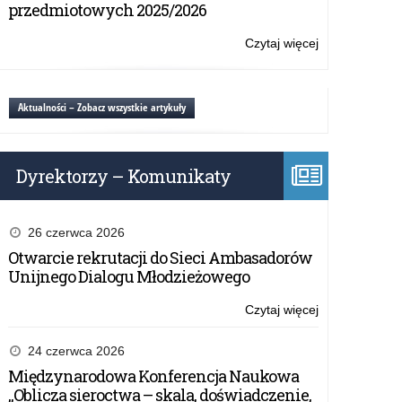
Nostra”
przedmiotowych 2025/2026
–
termin
Czytaj więcej
o:
przedłużony
Konkurs
filmowy
„Patria
Aktualności – Zobacz wszystkie artykuły
Nostra”
–
termin
Dyrektorzy – Komunikaty
przedłużony
26 czerwca 2026
Otwarcie rekrutacji do Sieci Ambasadorów
Unijnego Dialogu Młodzieżowego
Czytaj więcej
o:
Konkurs
filmowy
24 czerwca 2026
„Patria
Międzynarodowa Konferencja Naukowa
Nostra”
„Oblicza sieroctwa – skala, doświadczenie,