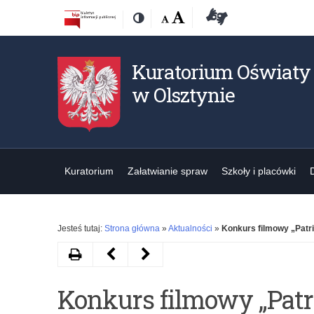
Przejdź
Przejdź
Dostępność
Rozmiar
Domyślna
Wielka
Deklaracja
Kontrast
do
do
czcionki:
dostępności
treśći
nawigacji
Kuratorium Oświaty
w Olsztynie
Kuratorium
Załatwianie spraw
Szkoły i placówki
Jesteś tutaj:
Strona główna
»
Aktualności
»
Konkurs filmowy „Patri
Drukuj
Następny
Poprzedni
artykuł
artykuł
Konkurs filmowy „Patr
Uroczystości
Rekrutacja