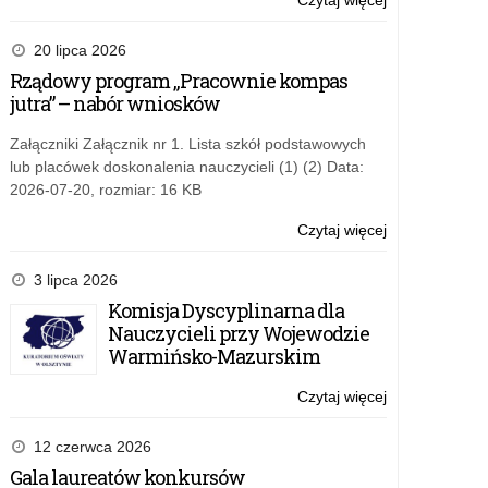
Czytaj więcej
o:
Konkurs
filmowy
20 lipca 2026
„Patria
Rządowy program „Pracownie kompas
Nostra”
jutra” – nabór wniosków
–
termin
Załączniki Załącznik nr 1. Lista szkół podstawowych
przedłużony
lub placówek doskonalenia nauczycieli (1) (2) Data:
2026-07-20, rozmiar: 16 KB
Czytaj więcej
o:
Konkurs
filmowy
3 lipca 2026
„Patria
Komisja Dyscyplinarna dla
Nostra”
Nauczycieli przy Wojewodzie
–
Warmińsko-Mazurskim
termin
przedłużony
Czytaj więcej
o:
Konkurs
filmowy
12 czerwca 2026
„Patria
Gala laureatów konkursów