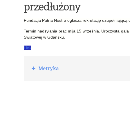
przedłużony
wręczenia
do
aktów
programu
Fundacja Patria Nostra ogłasza rekrutację uzupełniającą 
nadania
edukacyjnego
Termin nadsyłania prac mija 15 września. Uroczysta gal
stopnia
Solve
Światowej w Gdańsku.
awansu
for
Link
zawodowego
Tomorrow
nauczyciela
R
Metryka
o
dyplomowanego
z
w
i
ń