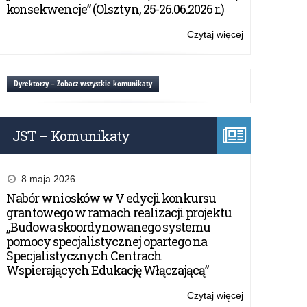
–
konsekwencje” (Olsztyn, 25-26.06.2026 r.)
termin
przedłużony
Czytaj więcej
o:
Konkurs
filmowy
„Patria
Dyrektorzy – Zobacz wszystkie komunikaty
Nostra”
–
termin
JST – Komunikaty
przedłużony
8 maja 2026
Nabór wniosków w V edycji konkursu
grantowego w ramach realizacji projektu
„Budowa skoordynowanego systemu
pomocy specjalistycznej opartego na
Specjalistycznych Centrach
Wspierających Edukację Włączającą”
Czytaj więcej
o: