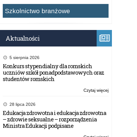
Szkolnictwo branżowe
Aktualności
5 sierpnia 2026
Konkurs stypendialny dla romskich
uczniów szkół ponadpodstawowych oraz
studentów romskich
Czytaj więcej
o:
Konkurs
filmowy
28 lipca 2026
„Patria
Edukacja zdrowotna i edukacja zdrowotna
Nostra”
– zdrowie seksualne – rozporządzenia
–
Ministra Edukacji podpisane
termin
przedłużony