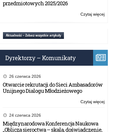
edukacyjnego
przedmiotowych 2025/2026
Solve
for
Czytaj więcej
o:
Tomorrow
Rekrutacja
do
programu
Aktualności – Zobacz wszystkie artykuły
edukacyjnego
Solve
for
Dyrektorzy – Komunikaty
Tomorrow
26 czerwca 2026
Otwarcie rekrutacji do Sieci Ambasadorów
Unijnego Dialogu Młodzieżowego
Czytaj więcej
o:
Rekrutacja
do
24 czerwca 2026
programu
Międzynarodowa Konferencja Naukowa
edukacyjnego
„Oblicza sieroctwa – skala, doświadczenie,