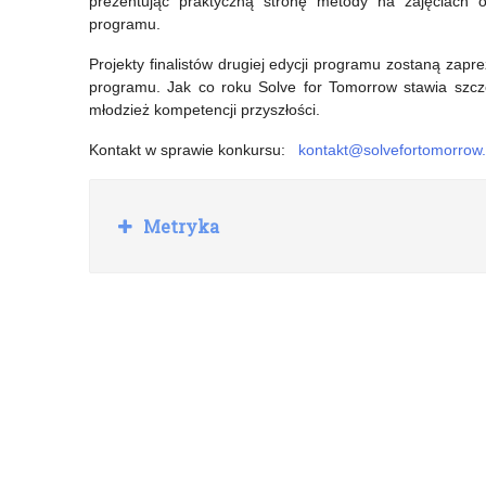
prezentując praktyczną stronę metody na zajęciach o
wsi”
programu.
Projekty finalistów drugiej edycji programu zostaną zapr
programu. Jak co roku Solve for Tomorrow stawia szcze
młodzież kompetencji przyszłości.
Kontakt w sprawie konkursu:
kontakt@solvefortomorrow.
R
Metryka
o
z
w
i
ń