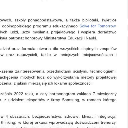
wych, szkoły ponadpodstawowe, a także biblioteki, świetlice
cji ogólnopolskiego programu edukacyjnego
Solve for Tomorrow
.
dych ludzi, uczy myślenia projektowego i wspiera doradztwo
ała patronat honorowy Ministerstwa Edukacji i Nauki.
udział oraz formuła otwarta dla wszystkich chętnych zespołów
w oraz nauczycieli, także w mniejszych miejscowościach i
szenia zainteresowania przedmiotami ścisłymi, technologiami,
achęcenia młodych ludzi do wykorzystania metody projektowej
żenia, z jakimi mierzą się ich lokalne społeczności.
rześnia 2022 roku, a cały harmonogram zakłada 7-miesięczny
n. z udziałem ekspertów z firmy Samsung, w ramach którego
4 obszarach: bezpieczeństwo, zdrowie, klimat i integracja.
 thinking, w której arkana wprowadzają doświadczeni trenerzy,