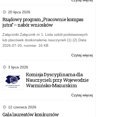
Czytaj więcej
o:
Rekrutacja
do
20 lipca 2026
programu
Rządowy program „Pracownie kompas
edukacyjnego
jutra” – nabór wniosków
Solve
for
Załączniki Załącznik nr 1. Lista szkół podstawowych
Tomorrow
lub placówek doskonalenia nauczycieli (1) (2) Data:
2026-07-20, rozmiar: 16 KB
Czytaj więcej
o:
Rekrutacja
do
3 lipca 2026
programu
Komisja Dyscyplinarna dla
edukacyjnego
Nauczycieli przy Wojewodzie
Solve
Warmińsko-Mazurskim
for
Tomorrow
Czytaj więcej
o:
Rekrutacja
do
12 czerwca 2026
programu
Gala laureatów konkursów