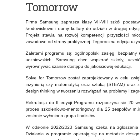
Tomorrow
filmowy
ogólnopolski
„Patria
konkurs
Firma Samsung zaprasza klasy VII-VIII szkół podstawo
Nostra”
plastyczny
środowiskowe i domy kultury do udziału w drugiej edy
Projekt stawia na rozwój kompetencji przyszłości mło
–
dla
zawodowe od strony praktycznej. Tegoroczna edycja uzysk
termin
dzieci
Zaletami programu są: ogólnopolski zasięg, bezpłatny 
przedłużony
i
uczniowskich. Samsung chce wspierać szkoły, ucznió
wyrównywać szanse dostępu do jakościowej edukacji.
młodzieży
Solve for Tomorrow został zaprojektowany w celu zwięk
ze
inżynierią czy matematyką oraz sztuką (STEAM) oraz z
szkół
design thinking w tworzeniu rozwiązań na problemy i zagro
podstawowych
Rekrutacja do II edycji Programu rozpoczyna się 20 w
proces szkoleniowo-mentoringowy dla 25 zespołów m.i
pn.
zostanie wyłoniona grupa finalistów.
„Odpoczywaj
W odsłonie 2022/2023 Samsung czeka na zgłoszenia w 
na
Działania w programie opierają się na metodzie design