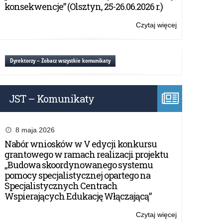
Solve
konsekwencje” (Olsztyn, 25-26.06.2026 r.)
for
Tomorrow
Czytaj więcej
o:
Rekrutacja
do
programu
Dyrektorzy – Zobacz wszystkie komunikaty
edukacyjnego
Solve
for
JST – Komunikaty
Tomorrow
8 maja 2026
Nabór wniosków w V edycji konkursu
grantowego w ramach realizacji projektu
„Budowa skoordynowanego systemu
pomocy specjalistycznej opartego na
Specjalistycznych Centrach
Wspierających Edukację Włączającą”
Czytaj więcej
o: