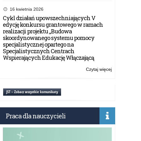
Rekrutacja
do
16 kwietnia 2026
programu
Cykl działań upowszechniających V
edukacyjnego
edycję konkursu grantowego w ramach
Solve
realizacji projektu „Budowa
for
skoordynowanego systemu pomocy
Tomorrow
specjalistycznej opartego na
Specjalistycznych Centrach
Wspierających Edukację Włączającą
Czytaj więcej
o:
Rekrutacja
do
programu
JST – Zobacz wszystkie komunikaty
edukacyjnego
Solve
for
Praca dla nauczycieli
Tomorrow