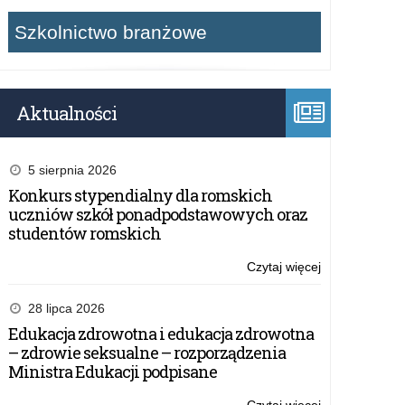
Szkolnictwo branżowe
Aktualności
5 sierpnia 2026
Konkurs stypendialny dla romskich
uczniów szkół ponadpodstawowych oraz
studentów romskich
Czytaj więcej
o:
Rekrutacja
do
28 lipca 2026
programu
Edukacja zdrowotna i edukacja zdrowotna
edukacyjnego
– zdrowie seksualne – rozporządzenia
Solve
Ministra Edukacji podpisane
for
Tomorrow