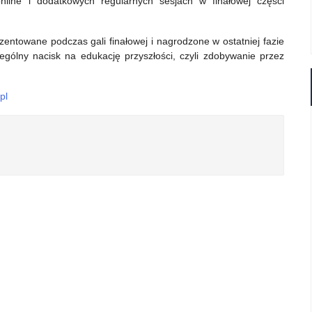
nline i dodatkowych regularnych sesjach w finałowej części
ezentowane podczas gali finałowej i nagrodzone w ostatniej fazie
gólny nacisk na edukację przyszłości, czyli zdobywanie przez
pl