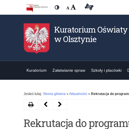
Przejdź
Przejdź
Dostępność
Rozmiar
Domyślna
Wielka
Deklaracja
Kontrast
do
do
czcionki:
dostępności
treśći
nawigacji
Kuratorium Oświaty
w Olsztynie
Kuratorium
Załatwianie spraw
Szkoły i placówki
Jesteś tutaj:
Strona główna
»
Aktualności
»
Rekrutacja do program
Drukuj
Następny
Poprzedni
artykuł
artykuł
Rekrutacja do program
Konkurs
III