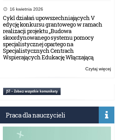
Konkurs
literacki
16 kwietnia 2026
–
Cykl działań upowszechniających V
Dzień
edycję konkursu grantowego w ramach
z
realizacji projektu „Budowa
życia
skoordynowanego systemu pomocy
księdza
specjalistycznej opartego na
Jerzego
Specjalistycznych Centrach
Popiełuszki
Wspierających Edukację Włączającą
….
Czytaj więcej
o:
Konkurs
literacki
–
JST – Zobacz wszystkie komunikaty
Dzień
z
życia
Praca dla nauczycieli
księdza
Jerzego
Popiełuszki
….