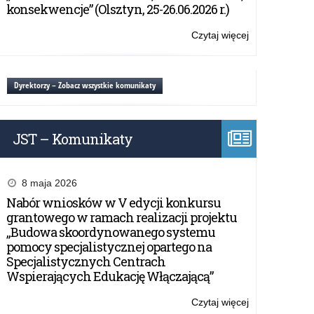
z
konsekwencje” (Olsztyn, 25-26.06.2026 r.)
życia
księdza
Czytaj więcej
o:
Jerzego
Konkurs
Popiełuszki
literacki
….
–
Dyrektorzy – Zobacz wszystkie komunikaty
Dzień
z
życia
JST – Komunikaty
księdza
Jerzego
Popiełuszki
….
8 maja 2026
Nabór wniosków w V edycji konkursu
grantowego w ramach realizacji projektu
„Budowa skoordynowanego systemu
pomocy specjalistycznej opartego na
Specjalistycznych Centrach
Wspierających Edukację Włączającą”
Czytaj więcej
o: