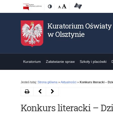
Przejdź
Przejdź
Dostępność
Rozmiar
Domyślna
Wielka
Deklaracja
Kontrast
do
do
czcionki:
dostępności
treśći
nawigacji
Kuratorium Oświaty
w Olsztynie
Kuratorium
Załatwianie spraw
Szkoły i placówki
Jesteś tutaj:
Strona główna
»
Aktualności
»
Konkurs literacki – Dzi
Drukuj
Następny
Poprzedni
artykuł
artykuł
Konkurs literacki – Dzi
Konkursy
Szkoła