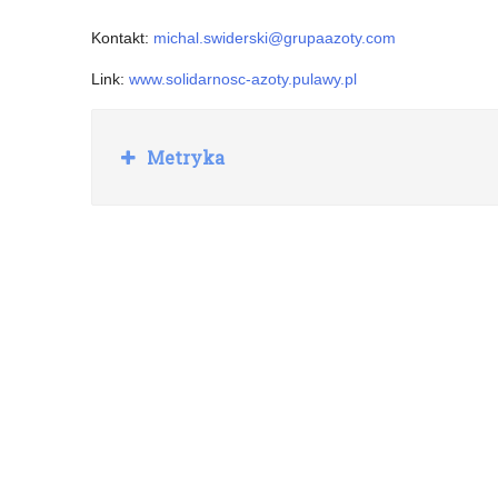
Kontakt:
michal.swiderski@grupaazoty.com
Link:
www.solidarnosc-azoty.pulawy.pl
R
Metryka
o
z
w
i
ń