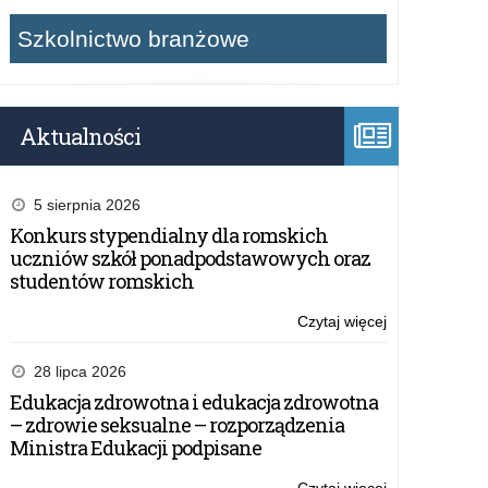
Szkolnictwo branżowe
Aktualności
5 sierpnia 2026
Konkurs stypendialny dla romskich
uczniów szkół ponadpodstawowych oraz
studentów romskich
Czytaj więcej
o:
Konkurs
literacki
28 lipca 2026
–
Edukacja zdrowotna i edukacja zdrowotna
Dzień
– zdrowie seksualne – rozporządzenia
z
Ministra Edukacji podpisane
życia
księdza