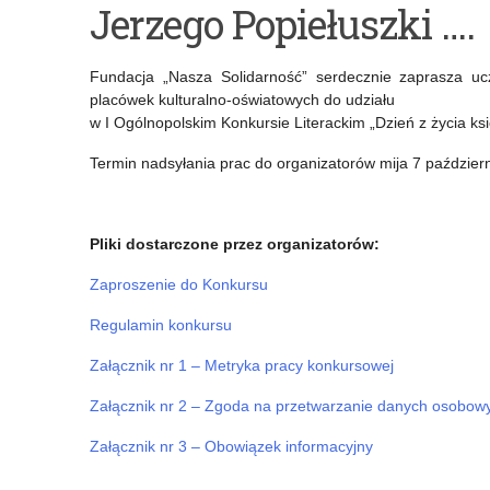
Jerzego Popiełuszki ….
Ministerstwa
Przyjaciół
Sprawiedliwości
Kopernika
Fundacja „Nasza Solidarność” serdecznie zaprasza u
dla
placówek kulturalno-oświatowych do udziału
w I Ogólnopolskim Konkursie Literackim „Dzień z życia k
uczniów
Termin nadsyłania prac do organizatorów mija 7 październ
szkół
podstawowych
i
Pliki dostarczone przez organizatorów:
ponadpodstawowych
Zaproszenie do Konkursu
z
Regulamin konkursu
zakresu
Załącznik nr 1 – Metryka pracy konkursowej
edukacji
Załącznik nr 2 – Zgoda na przetwarzanie danych osobow
prawnej
Załącznik nr 3 – Obowiązek informacyjny