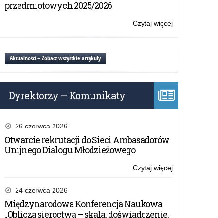
Dzień
przedmiotowych 2025/2026
z
życia
Czytaj więcej
o:
księdza
Konkurs
Jerzego
literacki
Popiełuszki
–
Aktualności – Zobacz wszystkie artykuły
….
Dzień
z
życia
Dyrektorzy – Komunikaty
księdza
Jerzego
Popiełuszki
….
26 czerwca 2026
Otwarcie rekrutacji do Sieci Ambasadorów
Unijnego Dialogu Młodzieżowego
Czytaj więcej
o:
Konkurs
literacki
24 czerwca 2026
–
Międzynarodowa Konferencja Naukowa
Dzień
„Oblicza sieroctwa – skala, doświadczenie,