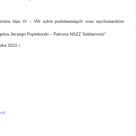
czniów klas IV – VIII szkół podstawowych oraz wychowanków
siędza Jerzego Popiełuszki – Patrona NSZZ Solidarność”.
ika 2022 r.
ych