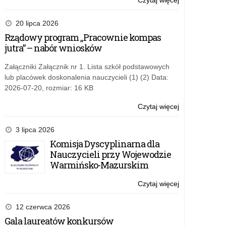
Czytaj więcej
o:
Jerzego
Konkurs
Popiełuszki
literacki
20 lipca 2026
….
–
Rządowy program „Pracownie kompas
Dzień
jutra” – nabór wniosków
z
życia
Załączniki Załącznik nr 1. Lista szkół podstawowych
księdza
lub placówek doskonalenia nauczycieli (1) (2) Data:
Jerzego
2026-07-20, rozmiar: 16 KB
Popiełuszki
….
Czytaj więcej
o:
Konkurs
literacki
3 lipca 2026
–
Komisja Dyscyplinarna dla
Dzień
Nauczycieli przy Wojewodzie
z
Warmińsko-Mazurskim
życia
księdza
Czytaj więcej
o:
Jerzego
Konkurs
Popiełuszki
literacki
12 czerwca 2026
….
–
Gala laureatów konkursów