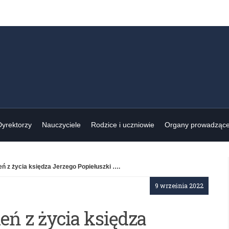
Dyrektorzy
Nauczyciele
Rodzice i uczniowie
Organy prowadząc
eń z życia księdza Jerzego Popiełuszki ….
9 września 2022
eń z życia księdza