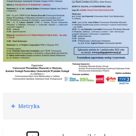
R
Metryka
o
z
w
i
ń