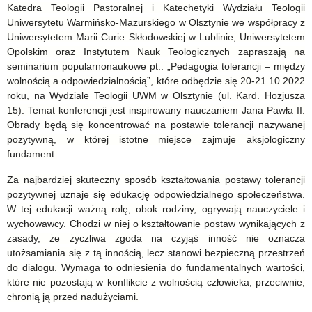
Edukacji
Katedra Teologii Pastoralnej i Katechetyki Wydziału Teologii
Uniwersytetu Warmińsko-Mazurskiego w Olsztynie we współpracy z
i
Uniwersytetem Marii Curie Skłodowskiej w Lublinie, Uniwersytetem
Nauki
Opolskim oraz Instytutem Nauk Teologicznych zapraszają na
seminarium popularnonaukowe pt.: „Pedagogia tolerancji – między
–
wolnością a odpowiedzialnością”, które odbędzie się 20-21.10.2022
roku, na Wydziale Teologii UWM w Olsztynie (ul. Kard. Hozjusza
Konsultacje
15). Temat konferencji jest inspirowany nauczaniem Jana Pawła II.
wojewódzkie
Obrady będą się koncentrować na postawie tolerancji nazywanej
pozytywną, w której istotne miejsce zajmuje aksjologiczny
dla
fundament.
młodzieży
Za najbardziej skuteczny sposób kształtowania postawy tolerancji
szkół
pozytywnej uznaje się edukację odpowiedzialnego społeczeństwa.
W tej edukacji ważną rolę, obok rodziny, ogrywają nauczyciele i
ponadpodstawowych.
wychowawcy. Chodzi w niej o kształtowanie postaw wynikających z
zasady, że życzliwa zgoda na czyjąś inność nie oznacza
utożsamiania się z tą innością, lecz stanowi bezpieczną przestrzeń
do dialogu. Wymaga to odniesienia do fundamentalnych wartości,
które nie pozostają w konflikcie z wolnością człowieka, przeciwnie,
chronią ją przed nadużyciami.