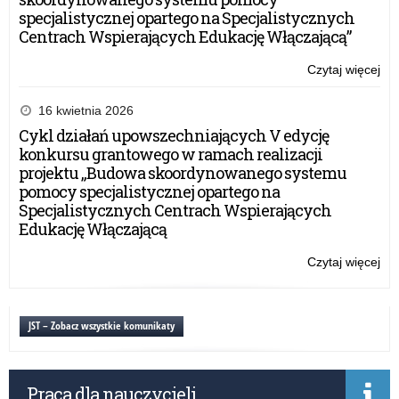
specjalistycznej opartego na Specjalistycznych
Centrach Wspierających Edukację Włączającą”
Czytaj więcej
o:
Se
„P
16 kwietnia 2026
tol
Cykl działań upowszechniających V edycję
–
konkursu grantowego w ramach realizacji
mi
projektu „Budowa skoordynowanego systemu
wol
pomocy specjalistycznej opartego na
a
Specjalistycznych Centrach Wspierających
odp
Edukację Włączającą
Czytaj więcej
o:
Se
„P
tol
JST – Zobacz wszystkie komunikaty
–
mi
wol
Praca dla nauczycieli
a