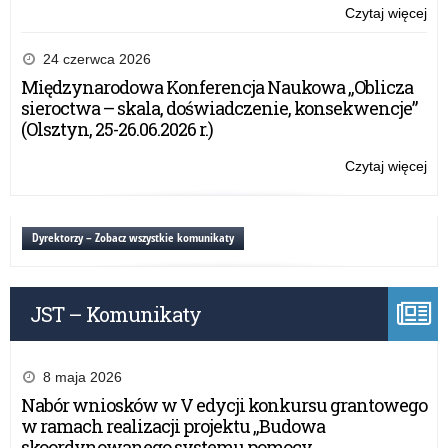
Czytaj więcej
o:
Se
„P
24 czerwca 2026
tol
Międzynarodowa Konferencja Naukowa „Oblicza
–
sieroctwa – skala, doświadczenie, konsekwencje”
mi
(Olsztyn, 25-26.06.2026 r.)
wol
a
Czytaj więcej
o:
odp
Se
„P
tol
Dyrektorzy – Zobacz wszystkie komunikaty
–
mi
wol
JST – Komunikaty
a
odp
8 maja 2026
Nabór wniosków w V edycji konkursu grantowego
w ramach realizacji projektu „Budowa
skoordynowanego systemu pomocy