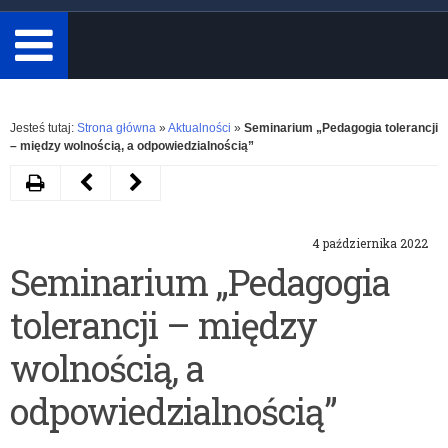
minimum
3
znaki.
Rozwiń
Jesteś tutaj:
Strona główna
»
Aktualności
»
Seminarium „Pedagogia tolerancji
– między wolnością, a odpowiedzialnością”
Drukuj
Następny
Poprzedni
artykuł
artykuł
4 października 2022
Konkurs
Rada
Seminarium „Pedagogia
„Młody
Dzieci
tolerancji – między
Innowator”
i
Młodzieży
wolnością, a
przy
odpowiedzialnością”
Ministrze