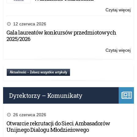
wol
a
Czytaj więcej
o:
odp
Se
„P
12 czerwca 2026
tol
Gala laureatów konkursów przedmiotowych
–
2025/2026
mi
wol
Czytaj więcej
o:
a
Se
odp
„P
tol
Aktualności – Zobacz wszystkie artykuły
–
mi
wol
Dyrektorzy – Komunikaty
a
odp
26 czerwca 2026
Otwarcie rekrutacji do Sieci Ambasadorów
Unijnego Dialogu Młodzieżowego