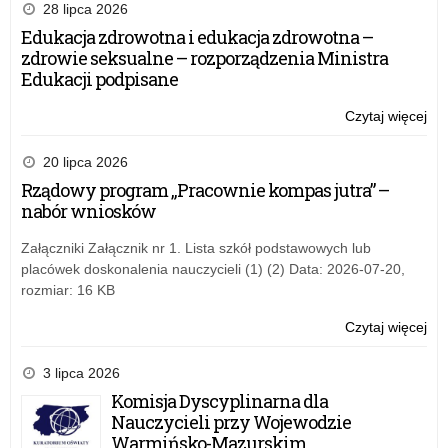
„P
28 lipca 2026
tol
Edukacja zdrowotna i edukacja zdrowotna –
–
zdrowie seksualne – rozporządzenia Ministra
mi
Edukacji podpisane
wol
a
Czytaj więcej
o:
odp
Se
„P
20 lipca 2026
tol
Rządowy program „Pracownie kompas jutra” –
–
nabór wniosków
mi
wol
Załączniki Załącznik nr 1. Lista szkół podstawowych lub
a
placówek doskonalenia nauczycieli (1) (2) Data: 2026-07-20,
odp
rozmiar: 16 KB
Czytaj więcej
o:
Se
„P
3 lipca 2026
tol
Komisja Dyscyplinarna dla
–
Nauczycieli przy Wojewodzie
mi
Warmińsko-Mazurskim