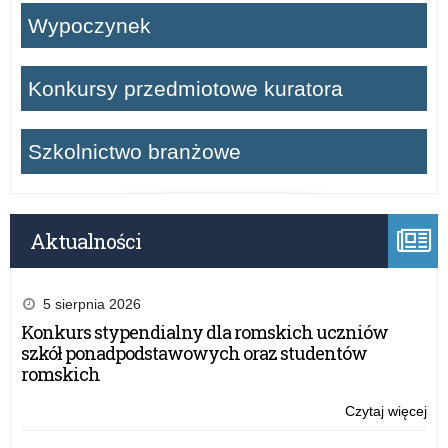
Wypoczynek
Konkursy przedmiotowe kuratora
Szkolnictwo branżowe
Aktualności
5 sierpnia 2026
Konkurs stypendialny dla romskich uczniów
szkół ponadpodstawowych oraz studentów
romskich
Czytaj więcej
o:
Se