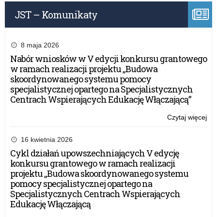
w
JST – Komunikaty
szk
–
dzi
na
8 maja 2026
die
Nabór wniosków w V edycji konkursu grantowego
bez
w ramach realizacji projektu „Budowa
skoordynowanego systemu pomocy
specjalistycznej opartego na Specjalistycznych
Centrach Wspierających Edukację Włączającą”
Czytaj więcej
o:
Kon
on-
16 kwietnia 2026
lin
Cykl działań upowszechniających V edycję
„Z
konkursu grantowego w ramach realizacji
cel
projektu „Budowa skoordynowanego systemu
w
pomocy specjalistycznej opartego na
szk
Specjalistycznych Centrach Wspierających
–
Edukację Włączającą
dzi