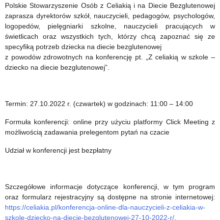
Fitness
sprawa!”
Polskie Stowarzyszenie Osób z Celiakią i na Diecie Bezglutenowej
zaprasza dyrektorów szkół, nauczycieli, pedagogów, psychologów,
Test
–
logopedów, pielęgniarki szkolne, nauczycieli pracujących w
2022
edycja
świetlicach oraz wszystkich tych, którzy chcą zapoznać się ze
specyfiką potrzeb dziecka na diecie bezglutenowej
Grupy
2022/2023
z powodów zdrowotnych na konferencję pt. „Z celiakią w szkole –
dziecko na diecie bezglutenowej”.
Wyszehradzkiej
Termin: 27.10.2022 r. (czwartek) w godzinach: 11:00 – 14:00
Formuła konferencji: online przy użyciu platformy Click Meeting z
możliwością zadawania prelegentom pytań na czacie
Udział w konferencji jest bezpłatny
Szczegółowe informacje dotyczące konferencji, w tym program
oraz formularz rejestracyjny są dostępne na stronie internetowej:
https://celiakia.pl/konferencja-online-dla-nauczycieli-z-celiakia-w-
szkole-dziecko-na-diecie-bezglutenowej-27-10-2022-r/
.