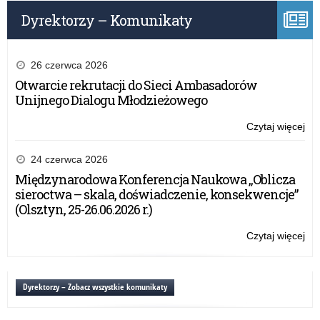
bez
w
Dyrektorzy – Komunikaty
szk
–
dzi
na
26 czerwca 2026
die
Otwarcie rekrutacji do Sieci Ambasadorów
bez
Unijnego Dialogu Młodzieżowego
Czytaj więcej
o:
Kon
on-
24 czerwca 2026
lin
Międzynarodowa Konferencja Naukowa „Oblicza
„Z
sieroctwa – skala, doświadczenie, konsekwencje”
cel
(Olsztyn, 25-26.06.2026 r.)
w
szk
Czytaj więcej
o:
–
Kon
dzi
on-
na
lin
Dyrektorzy – Zobacz wszystkie komunikaty
die
„Z
bez
cel