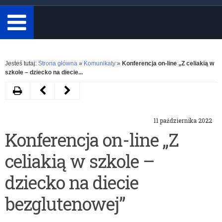
minimum
3
znaki.
Rozwiń
Jesteś tutaj:
Strona główna
»
Komunikaty
»
Konferencja on-line „Z celiakią w
szkole – dziecko na diecie...
Drukuj
Następny
Poprzedni
artykuł
artykuł
11 października 2022
Ogólnopolski
Program
Konferencja on-line „Z
test
edukacyjny
celiakią w szkole –
kompetencji
pt.
cyfrowych
„Problemy
dziecko na diecie
–
Prawa?
bezglutenowej”
IT
Prosta