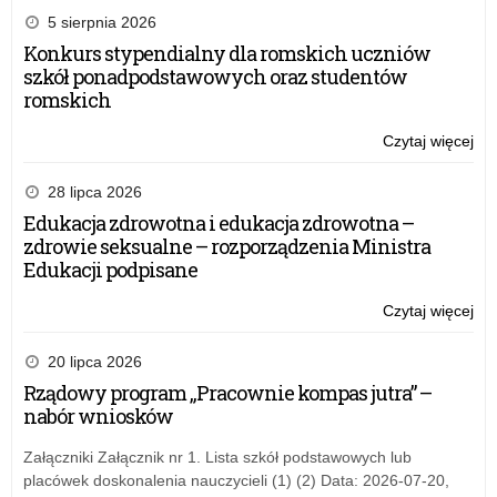
5 sierpnia 2026
Konkurs stypendialny dla romskich uczniów
szkół ponadpodstawowych oraz studentów
romskich
Czytaj więcej
o:
Kon
on-
28 lipca 2026
lin
Edukacja zdrowotna i edukacja zdrowotna –
„Z
zdrowie seksualne – rozporządzenia Ministra
cel
Edukacji podpisane
w
szk
Czytaj więcej
o:
–
Kon
dzi
on-
20 lipca 2026
na
lin
Rządowy program „Pracownie kompas jutra” –
die
„Z
nabór wniosków
bez
cel
w
Załączniki Załącznik nr 1. Lista szkół podstawowych lub
szk
placówek doskonalenia nauczycieli (1) (2) Data: 2026-07-20,