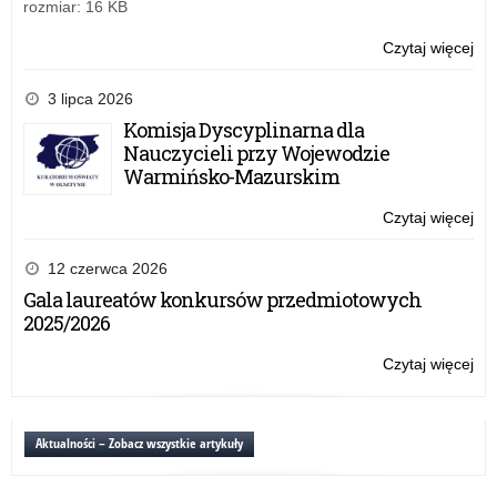
–
rozmiar: 16 KB
dzi
na
Czytaj więcej
o:
die
Kon
bez
on-
3 lipca 2026
lin
Komisja Dyscyplinarna dla
„Z
Nauczycieli przy Wojewodzie
cel
Warmińsko-Mazurskim
w
szk
Czytaj więcej
o:
–
Kon
dzi
on-
12 czerwca 2026
na
lin
Gala laureatów konkursów przedmiotowych
die
„Z
2025/2026
bez
cel
w
Czytaj więcej
o:
szk
Kon
–
on-
dzi
lin
Aktualności – Zobacz wszystkie artykuły
na
„Z
die
cel