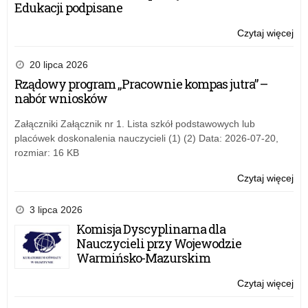
Edukacji podpisane
Wa
Ma
Czytaj więcej
o:
Kur
Mik
Oś
Tur
20 lipca 2026
Sz
Rządowy program „Pracownie kompas jutra” –
o
nabór wniosków
Pu
Wa
Załączniki Załącznik nr 1. Lista szkół podstawowych lub
Ma
placówek doskonalenia nauczycieli (1) (2) Data: 2026-07-20,
Kur
rozmiar: 16 KB
Oś
Czytaj więcej
o:
Mik
Tur
3 lipca 2026
Sz
Komisja Dyscyplinarna dla
o
Nauczycieli przy Wojewodzie
Pu
Warmińsko-Mazurskim
Wa
Ma
Czytaj więcej
o:
Kur
Mik
Oś