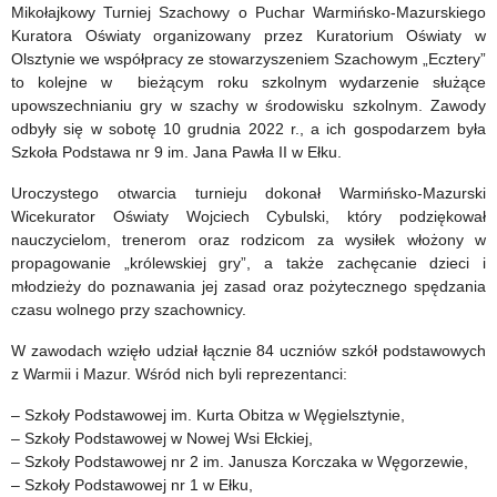
line
oświaty
Mikołajkowy Turniej Szachowy o Puchar Warmińsko-Mazurskiego
Kuratora Oświaty organizowany przez Kuratorium Oświaty w
–
i
Olsztynie we współpracy ze stowarzyszeniem Szachowym „Ecztery”
„Struktury
wychowania
to kolejne w bieżącym roku szkolnym wydarzenie służące
upowszechnianiu gry w szachy w środowisku szkolnym. Zawody
Polskiego
za
odbyły się w sobotę 10 grudnia 2022 r., a ich gospodarzem była
Szkoła Podstawa nr 9 im. Jana Pawła II w Ełku.
Państwa
wybitne
Uroczystego otwarcia turnieju dokonał Warmińsko-Mazurski
Podziemnego”
osiągnięcia
Wicekurator Oświaty Wojciech Cybulski, który podziękował
edukacyjne
nauczycielom, trenerom oraz rodzicom za wysiłek włożony w
propagowanie „królewskiej gry”, a także zachęcanie dzieci i
w
młodzieży do poznawania jej zasad oraz pożytecznego spędzania
roku
czasu wolnego przy szachownicy.
szkolnym
W zawodach wzięło udział łącznie 84 uczniów szkół podstawowych
z Warmii i Mazur. Wśród nich byli reprezentanci:
2021/2022
– Szkoły Podstawowej im. Kurta Obitza w Węgielsztynie,
– Szkoły Podstawowej w Nowej Wsi Ełckiej,
– Szkoły Podstawowej nr 2 im. Janusza Korczaka w Węgorzewie,
– Szkoły Podstawowej nr 1 w Ełku,