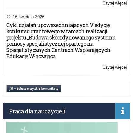
Czytaj więcej
o:
Mik
Tur
16 kwietnia 2026
Sz
Cykl działań upowszechniających V edycję
o
konkursu grantowego w ramach realizacji
Pu
projektu „Budowa skoordynowanego systemu
Wa
pomocy specjalistycznej opartego na
Ma
Specjalistycznych Centrach Wspierających
Kur
Edukację Włączającą
Oś
Czytaj więcej
o:
Mik
Tur
Sz
JST – Zobacz wszystkie komunikaty
o
Pu
Wa
Praca dla nauczycieli
Ma
Kur
Oś