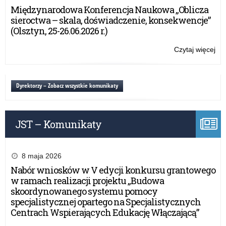
Sz
Międzynarodowa Konferencja Naukowa „Oblicza
o
sieroctwa – skala, doświadczenie, konsekwencje”
Pu
(Olsztyn, 25-26.06.2026 r.)
Wa
Ma
Czytaj więcej
o:
Kur
Mik
Oś
Tur
Sz
Dyrektorzy – Zobacz wszystkie komunikaty
o
Pu
Wa
JST – Komunikaty
Ma
Kur
Oś
8 maja 2026
Nabór wniosków w V edycji konkursu grantowego
w ramach realizacji projektu „Budowa
skoordynowanego systemu pomocy
specjalistycznej opartego na Specjalistycznych
Centrach Wspierających Edukację Włączającą”