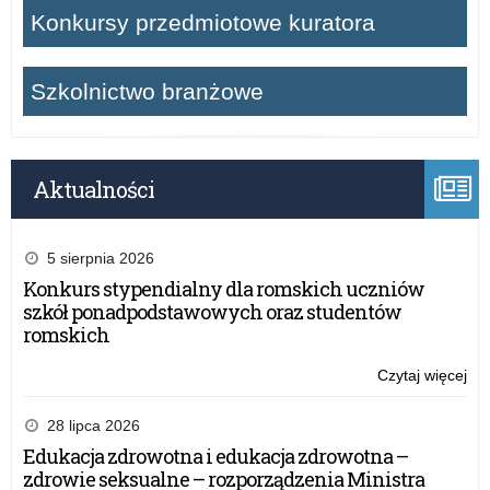
Konkursy przedmiotowe kuratora
Szkolnictwo branżowe
Aktualności
5 sierpnia 2026
Konkurs stypendialny dla romskich uczniów
szkół ponadpodstawowych oraz studentów
romskich
Czytaj więcej
o:
Mik
Tur
28 lipca 2026
Sz
Edukacja zdrowotna i edukacja zdrowotna –
o
zdrowie seksualne – rozporządzenia Ministra
Pu