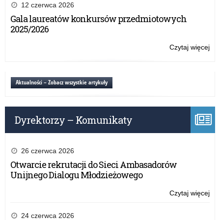
Tur
12 czerwca 2026
Sz
Gala laureatów konkursów przedmiotowych
o
2025/2026
Pu
Wa
Czytaj więcej
o:
Ma
Mik
Kur
Tur
Oś
Sz
Aktualności – Zobacz wszystkie artykuły
o
Pu
Wa
Dyrektorzy – Komunikaty
Ma
Kur
Oś
26 czerwca 2026
Otwarcie rekrutacji do Sieci Ambasadorów
Unijnego Dialogu Młodzieżowego
Czytaj więcej
o:
Mik
Tur
24 czerwca 2026