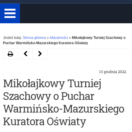
minimum
3
znaki.
Rozwiń
Jesteś tutaj:
Strona główna
»
Aktualności
»
Mikołajkowy Turniej Szachowy o
Puchar Warmińsko-Mazurskiego Kuratora Oświaty
Drukuj
Następny
Poprzedni
artykuł
artykuł
13 grudnia 2022
Przez
Lista
Mikołajkowy Turniej
historię
stypendystów
Szachowy o Puchar
z
ministra
„Niezwyciężonymi”.
właściwego
Warmińsko-Mazurskiego
Lekcja
do
Kuratora Oświaty
on-
spraw